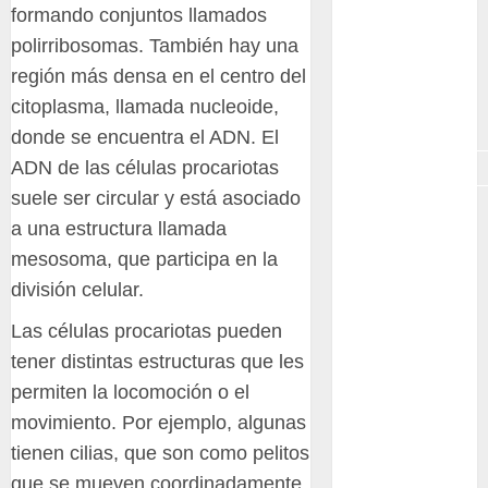
GNU/Linux
formando conjuntos llamados
polirribosomas. También hay una
Interesante
región más densa en el centro del
Jardín
citoplasma, llamada nucleoide,
Botánico
donde se encuentra el ADN. El
Magnoliopsida
ADN de las células procariotas
suele ser circular y está asociado
Manjaro
a una estructura llamada
mesosoma, que participa en la
museos
división celular.
Nopal
Las células procariotas pueden
OpenSuse
tener distintas estructuras que les
permiten la locomoción o el
Opuntia
movimiento. Por ejemplo, algunas
otras
tienen cilias, que son como pelitos
plantas
que se mueven coordinadamente