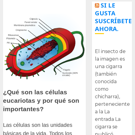
SI LE
GUSTA
SUSCRÍBETE
AHORA.
La cigarra
El insecto de
la imagen es
una cigarra
(también
conocida
como
¿Qué son las células
chicharra),
eucariotas y por qué son
perteneciente
importantes?
a la La
entrada La
Las células son las unidades
cigarra se
básicas de la vida. Todos los
publicó