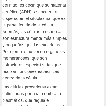
Bodhi
definido, es decir, que su material
genético (ADN) se encuentra
Bornos
disperso en el citoplasma, que es
botánico
la parte líquida de la célula.
Además, las células procariotas
Briofitas
son estructuralmente más simples
Btrfs
y pequeñas que las eucariotas.
Por ejemplo, no tienen organelos
Cactaceae
membranosos, que son
cactus
estructuras especializadas que
realizan funciones específicas
Cactus y
Suculentas
dentro de la célula.
Cactáceas
Las células procariotas están
delimitadas por una membrana
Campo de
plasmática, que regula el
Gibraltar