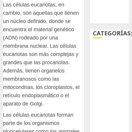
Las células eucariotas, en
Ácido
cambio, son aquellas que tienen
carmínico
un núcleo definido, donde se
encuentra el material genético
CATEGORÍAS
(ADN) rodeado por una
membrana nuclear. Las células
Aficiones
eucariotas son más complejas y
grandes que las procariotas.
Aloe
Además, tienen organelos
Arqueología
membranosos como las
mitocondrias, los cloroplastos, el
Aviturismo
retículo endoplasmático o el
Biología
aparato de Golgi.
Botánica
Las células eucariotas forman
parte de los organismos
Cactaceas
pluricelulares como los animales,