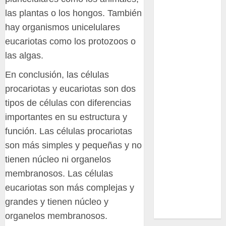
Ciencia
las plantas o los hongos. También
hay organismos unicelulares
Curioso
eucariotas como los protozoos o
de museos
las algas.
En conclusión, las células
de viajes
procariotas y eucariotas son dos
Endoterapia
tipos de células con diferencias
importantes en su estructura y
General
función. Las células procariotas
GNU/Linux
son más simples y pequeñas y no
tienen núcleo ni organelos
Historia
membranosos. Las células
Ornitología
eucariotas son más complejas y
grandes y tienen núcleo y
Tecnologías
organelos membranosos.