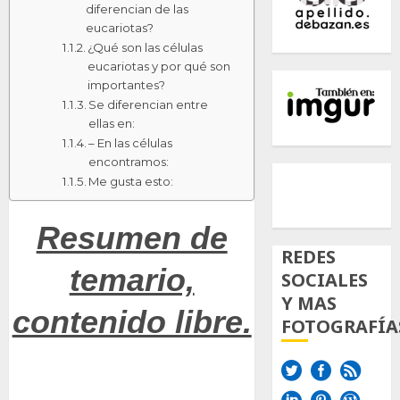
diferencian de las
eucariotas?
¿Qué son las células
eucariotas y por qué son
importantes?
Se diferencian entre
ellas en:
– En las células
encontramos:
500px
Tumb
Twi
Me gusta esto:
Inst
Resumen de
REDES
temario,
SOCIALES
Y MAS
contenido libre.
FOTOGRAFÍA