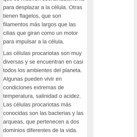
Packman
para desplazar a la célula. Otras
tienen flagelos, que son
Pacman
filamentos más largos que las
cilias que giran como un motor
plantas
crasas
para impulsar a la célula.
Pteridofitas
Las células procariotas son muy
diversas y se encuentran en casi
San
Fernando
todos los ambientes del planeta.
Algunas pueden vivir en
SCA3
condiciones extremas de
Stapelia
temperatura, salinidad o acidez.
divaricata
Las células procariotas más
conocidas son las bacterias y las
Stapelia
glabricaulis
arqueas, que pertenecen a dos
S
dominios diferentes de la vida.
suculentas