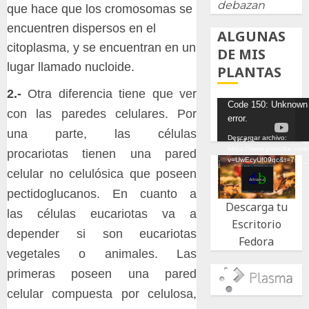
debazan
que hace que los cromosomas se
encuentren dispersos en el
ALGUNAS
citoplasma, y se encuentran en un
DE MIS
lugar llamado nucloide.
PLANTAS
2.-
Otra diferencia tiene que ver
Reproductor
Code 150: Unknown
con las paredes celulares. Por
error.
de
una parte, las células
vídeo
Descargar archivo:
https://www.youtube.com
procariotas tienen una pared
v=UwEcyUf09qc&t=7s&_
celular no celulósica que poseen
pectidoglucanos. En cuanto a
Descarga tu
las células eucariotas va a
Escritorio
depender si son eucariotas
Fedora
vegetales o animales. Las
primeras poseen una pared
celular compuesta por celulosa,