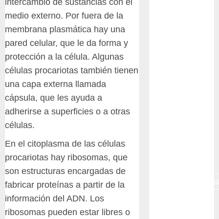
intercambio de sustancias con el
Canon R7
medio externo. Por fuera de la
membrana plasmática hay una
Carnegiea
gigantea
pared celular, que le da forma y
protección a la célula. Algunas
cochinilla
del carmín
células procariotas también tienen
una capa externa llamada
control de
plagas
cápsula, que les ayuda a
adherirse a superficies o a otras
debazan
células.
Debian
En el citoplasma de las células
procariotas hay ribosomas, que
Econoticia
son estructuras encargadas de
espinocerebelo
fabricar proteínas a partir de la
información del ADN. Los
exposicion
ribosomas pueden estar libres o