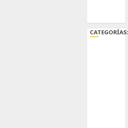
Ácido
carmínico
CATEGORÍAS
Aficiones
Aloe
Arqueología
Aviturismo
Biología
Botánica
Cactaceas