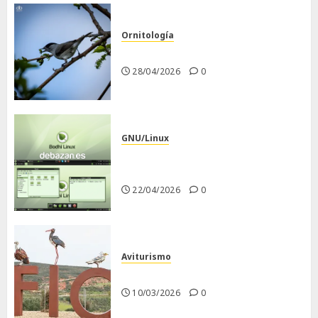
Ornitología
Curruca capirotada
28/04/2026
0
GNU/Linux
Despues de instalar Bodhi
Linux
22/04/2026
0
Aviturismo
Visita a FIO 2026
10/03/2026
0