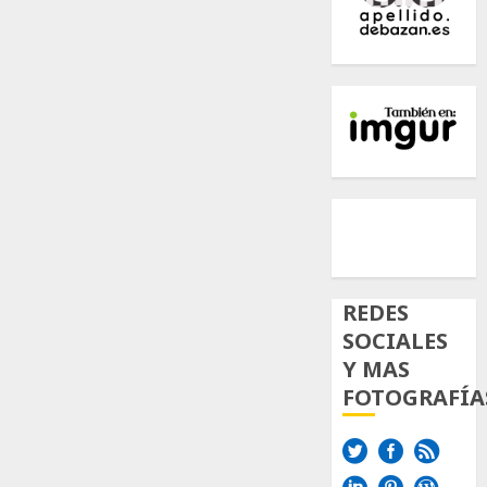
500px
Tumb
Twi
Inst
REDES
SOCIALES
Y MAS
FOTOGRAFÍA