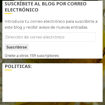
SUSCRÍBETE AL BLOG POR CORREO
ELECTRÓNICO
Introduce tu correo electrónico para suscribirte a
este blog y recibir avisos de nuevas entradas.
Dirección
de
Suscribirse
correo
electrónico
Únete a otros 159 suscriptores
POLITICAS:
¿ Quién soy…?
Más información sobre las cookies
Política de privacidad