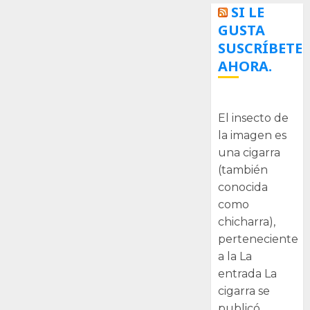
SI LE
GUSTA
SUSCRÍBETE
AHORA.
La cigarra
El insecto de
la imagen es
una cigarra
(también
conocida
como
chicharra),
perteneciente
a la La
entrada La
cigarra se
publicó