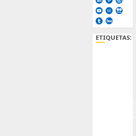
ETIQUETAS:
Aficion
Agave
Aloe
Archlinux
arte
contemporáneo
ataxia