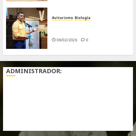
Aviturismo
Biología
Primera Guía de las Aves de
Chiclana
06/02/2026
0
ADMINISTRADOR:
Acceder
Feed de entradas
Feed de comentarios
WordPress.org