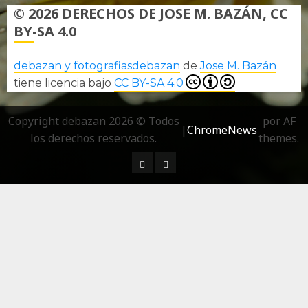
© 2026 DERECHOS DE JOSE M. BAZÁN, CC
BY-SA 4.0
debazan y fotografiasdebazan
de
Jose M. Bazán
tiene licencia bajo
CC BY-SA 4.0
Copyright debazan 2026 © Todos
por AF
|
ChromeNews
los derechos reservados.
themes.
¿ Quién soy…?
Más información sobre las 