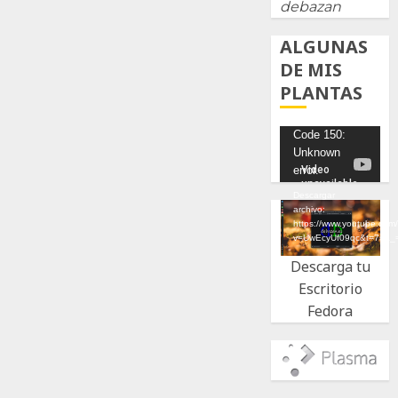
debazan
ALGUNAS
DE MIS
PLANTAS
Reproductor
Code 150:
Unknown
de
error.
vídeo
Descargar
archivo:
https://www.youtube.com
v=UwEcyUf09qc&t=7s&_
Descarga tu
Escritorio
Fedora