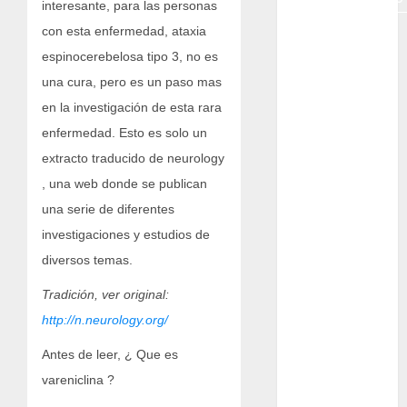
interesante, para las personas
con esta enfermedad, ataxia
ataxia
espinocerebelosa tipo 3, no es
Bodhi
una cura, pero es un paso mas
en la investigación de esta rara
Bornos
enfermedad.
Esto es solo un
botánico
extracto traducido de neurology
, una web donde se publican
Briofitas
una serie de diferentes
Btrfs
investigaciones y estudios de
diversos temas.
Cactaceae
Tradición, ver original:
cactus
http://n.neurology.org/
Cactus y
Antes de leer, ¿ Que es
Suculentas
vareniclina ?
Cactáceas