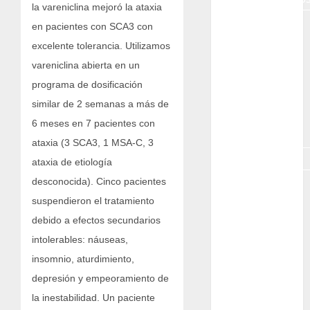
la vareniclina mejoró la ataxia
en pacientes con SCA3 con
exposicion
excelente tolerancia. Utilizamos
GNU/Linux
vareniclina abierta en un
programa de dosificación
Interesante
similar de 2 semanas a más de
Jardín
6 meses en 7 pacientes con
Botánico
ataxia (3 SCA3, 1 MSA-C, 3
Magnoliopsida
ataxia de etiología
desconocida). Cinco pacientes
Manjaro
suspendieron el tratamiento
museos
debido a efectos secundarios
intolerables: náuseas,
Nopal
insomnio, aturdimiento,
OpenSuse
depresión y empeoramiento de
la inestabilidad. Un paciente
Opuntia