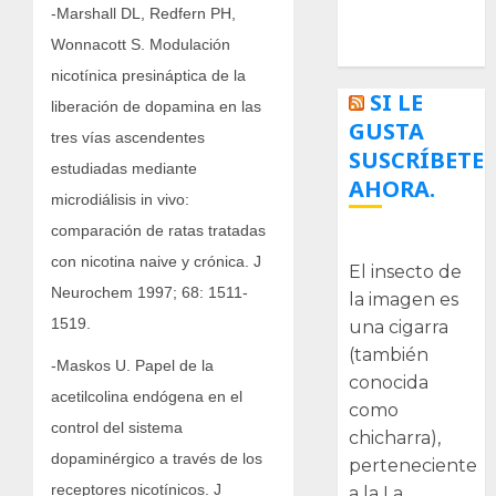
-Marshall DL, Redfern PH,
Tecnologías
Wonnacott S. Modulación
nicotínica presináptica de la
SI LE
liberación de dopamina en las
GUSTA
tres vías ascendentes
SUSCRÍBETE
estudiadas mediante
AHORA.
microdiálisis in vivo:
comparación de ratas tratadas
La cigarra
con nicotina naive y crónica. J
El insecto de
Neurochem 1997; 68: 1511-
la imagen es
1519.
una cigarra
(también
-Maskos U. Papel de la
conocida
acetilcolina endógena en el
como
control del sistema
chicharra),
dopaminérgico a través de los
perteneciente
receptores nicotínicos. J
a la La