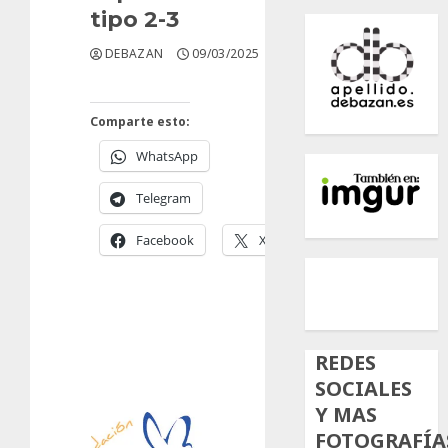
tipo 2-3
DEBAZAN
09/03/2025
Comparte esto:
WhatsApp
Telegram
Facebook
X
500px
Tumb
Twi
Inst
REDES
SOCIALES
Y MAS
FOTOGRAFÍA