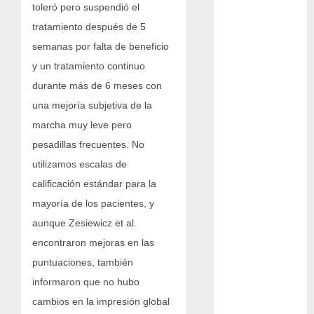
toleró pero suspendió el
otras
tratamiento después de 5
plantas
semanas por falta de beneficio
y un tratamiento continuo
Packman
durante más de 6 meses con
Pacman
una mejoría subjetiva de la
marcha muy leve pero
plantas
crasas
pesadillas frecuentes. No
utilizamos escalas de
Pteridofitas
calificación estándar para la
San
mayoría de los pacientes, y
Fernando
aunque Zesiewicz et al.
SCA3
encontraron mejoras en las
puntuaciones, también
Stapelia
divaricata
informaron que no hubo
cambios en la impresión global
Stapelia