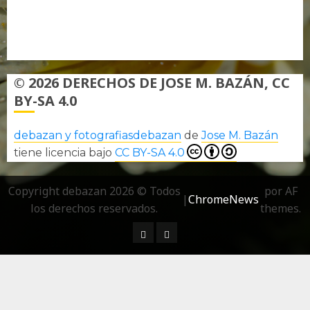
Más información sobre las cookies
Política de privacidad
© 2026 DERECHOS DE JOSE M. BAZÁN, CC
BY-SA 4.0
debazan y fotografiasdebazan
de
Jose M. Bazán
tiene licencia bajo
CC BY-SA 4.0
Copyright debazan 2026 © Todos
por AF
|
ChromeNews
los derechos reservados.
themes.
¿ Quién soy…?
Más información sobre las 