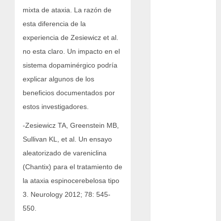
Botánica
mixta de ataxia. La razón de
esta diferencia de la
Cactaceas
experiencia de Zesiewicz et al.
Ciencia
no esta claro. Un impacto en el
sistema dopaminérgico podría
Curioso
explicar algunos de los
de museos
beneficios documentados por
estos investigadores.
de viajes
-Zesiewicz TA, Greenstein MB,
Endoterapia
Sullivan KL, et al. Un ensayo
aleatorizado de vareniclina
General
(Chantix) para el tratamiento de
GNU/Linux
la ataxia espinocerebelosa tipo
3. Neurology 2012; 78: 545-
Historia
550.
Ornitología