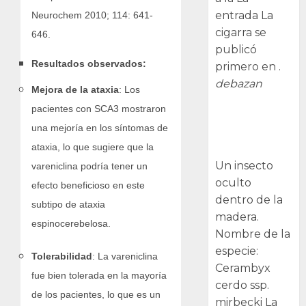
entrada La
Neurochem 2010; 114: 641-
cigarra se
646.
publicó
Resultados observados:
primero en .
debazan
Mejora de la ataxia
: Los
pacientes con SCA3 mostraron
Larva
una mejoría en los síntomas de
barrenadora
ataxia, lo que sugiere que la
de la madera.
Un insecto
vareniclina podría tener un
oculto
efecto beneficioso en este
dentro de la
subtipo de ataxia
madera.
espinocerebelosa.
Nombre de la
especie:
Tolerabilidad
: La vareniclina
Cerambyx
fue bien tolerada en la mayoría
cerdo ssp.
de los pacientes, lo que es un
mirbecki La