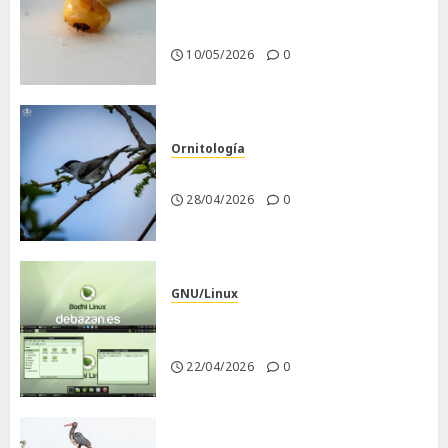
Larva barrenadora de la
madera.
10/05/2026
0
Ornitología
Curruca capirotada
28/04/2026
0
GNU/Linux
Despues de instalar Bodhi
Linux
22/04/2026
0