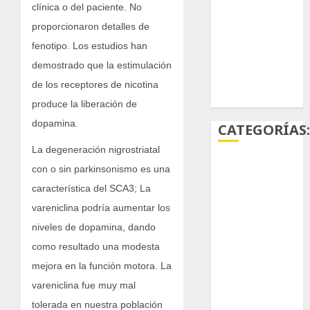
clínica o del paciente. No
glabricaulis
S
proporcionaron detalles de
fenotipo. Los estudios han
suculentas
demostrado que la estimulación
Ácido
de los receptores de nicotina
carmínico
produce la liberación de
dopamina.
CATEGORÍAS
La degeneración nigrostriatal
Aficiones
con o sin parkinsonismo es una
característica del SCA3; La
Aloe
vareniclina podría aumentar los
niveles de dopamina, dando
Arqueología
como resultado una modesta
Aviturismo
mejora en la función motora. La
vareniclina fue muy mal
Biología
tolerada en nuestra población