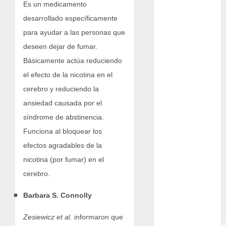
Es un medicamento
Campo de
desarrollado específicamente
Gibraltar
para ayudar a las personas que
deseen dejar de fumar.
Canon R7
Básicamente actúa reduciendo
Carnegiea
el efecto de la nicotina en el
gigantea
cerebro y reduciendo la
cochinilla
ansiedad causada por el
del carmín
síndrome de abstinencia.
control de
Funciona al bloquear los
plagas
efectos agradables de la
debazan
nicotina (por fumar) en el
cerebro.
Debian
Barbara S. Connolly
Econoticia
Zesiewicz et al
. informaron que
espinocerebelo