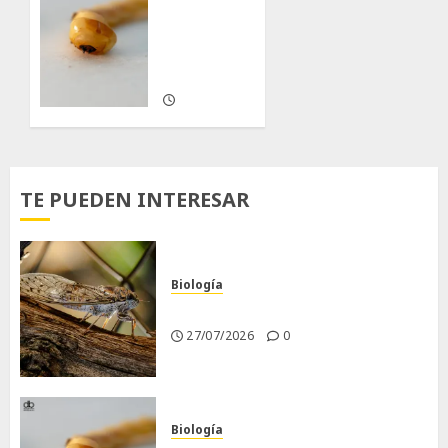
Larva
barrenadora
de la
madera.
10/05/2026
0
TE PUEDEN INTERESAR
Biología
La cigarra
27/07/2026
0
Biología