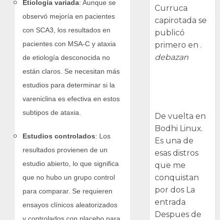
Etiología variada
: Aunque se
Curruca
observó mejoría en pacientes
capirotada se
con SCA3, los resultados en
publicó
pacientes con MSA-C y ataxia
primero en .
debazan
de etiología desconocida no
están claros. Se necesitan más
Despues de
estudios para determinar si la
instalar Bodhi
vareniclina es efectiva en estos
Linux
subtipos de ataxia.
De vuelta en
Bodhi Linux.
Estudios controlados
: Los
Es una de
resultados provienen de un
esas distros
estudio abierto, lo que significa
que me
conquistan
que no hubo un grupo control
por dos La
para comparar. Se requieren
entrada
ensayos clínicos aleatorizados
Despues de
y controlados con placebo para