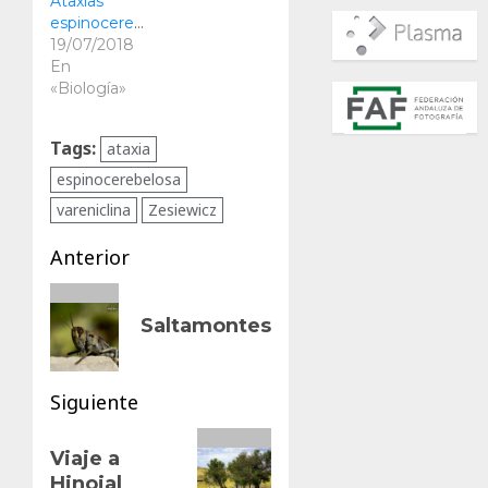
Ataxias
espinocerebelosas
19/07/2018
En
«Biología»
Tags:
ataxia
espinocerebelosa
vareniclina
Zesiewicz
Navegación
Anterior
de
Entrada
Saltamontes
anterior:
entradas
Siguiente
Siguiente
Viaje a
entrada:
Hinojal