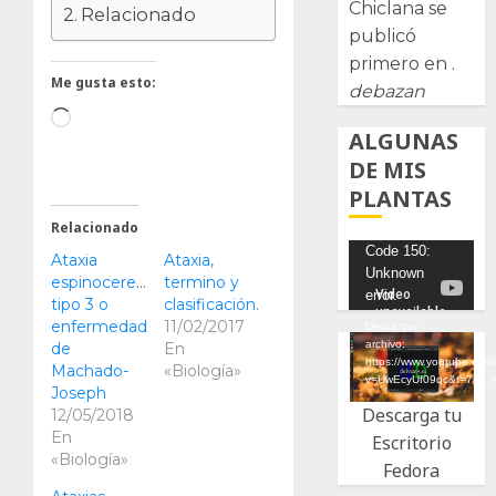
Chiclana se
Relacionado
publicó
primero en .
Me gusta esto:
debazan
Cargando...
ALGUNAS
DE MIS
PLANTAS
Relacionado
Reproductor
Code 150:
Ataxia
Ataxia,
Unknown
de
espinocerebelosa
termino y
error.
tipo 3 o
clasificación.
vídeo
enfermedad
11/02/2017
Descargar
archivo:
de
En
https://www.youtube.com
Machado-
«Biología»
v=UwEcyUf09qc&t=7s&_
Joseph
Descarga tu
12/05/2018
En
Escritorio
«Biología»
Fedora