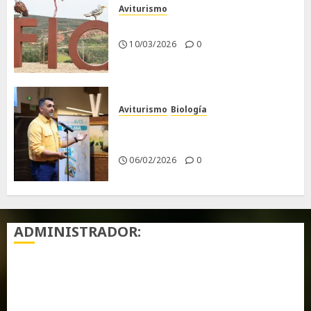
Aviturismo
Visita a FIO 2026
10/03/2026
0
Aviturismo
Biología
Primera Guía de las Aves de
Chiclana
06/02/2026
0
ADMINISTRADOR:
Acceder
Feed de entradas