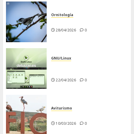
Ornitología
Curruca capirotada
28/04/2026
0
GNU/Linux
Despues de instalar Bodhi
Linux
22/04/2026
0
Aviturismo
Visita a FIO 2026
10/03/2026
0