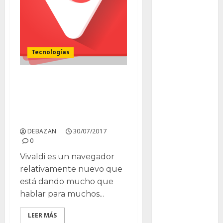
Bodhi
Bornos
botánico
Tecnologías
Briofitas
Vivaldi y Ecosia unen
Btrfs
esfuerzos para plantar
árboles en todo el
Cactaceae
mundo
DEBAZAN
30/07/2017
cactus
0
Cactus y
Vivaldi es un navegador
Suculentas
relativamente nuevo que
está dando mucho que
Cactáceas
hablar para muchos...
Campo de
Gibraltar
LEER MÁS