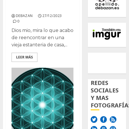
Hoy de Recuerdos …
DEBAZAN
27/12/2023
0
Dios mio, mira lo que acabo
de reencontrar en una
vieja estanteria de casa,...
500px
Tumb
Twi
LEER MÁS
Inst
REDES
SOCIALES
Y MAS
FOTOGRAFÍA