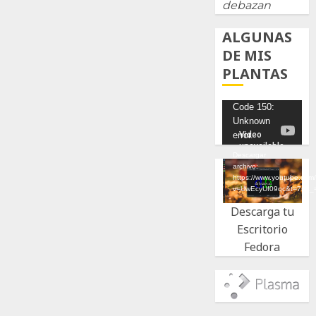
debazan
ALGUNAS
DE MIS
PLANTAS
Reproductor
Code 150:
Unknown
de
error.
vídeo
Descargar
archivo:
https://www.youtube.com
v=UwEcyUf09qc&t=7s&_
Descarga tu
Escritorio
Fedora