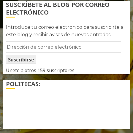
SUSCRÍBETE AL BLOG POR CORREO
ELECTRÓNICO
Introduce tu correo electrónico para suscribirte a
este blog y recibir avisos de nuevas entradas.
Dirección
de
Suscribirse
correo
electrónico
Únete a otros 159 suscriptores
POLITICAS:
¿ Quién soy…?
Más información sobre las cookies
Política de privacidad