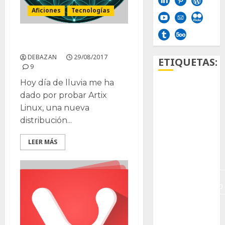
Aficiones
Tecnologías
Instalando Artix Linux
DEBAZAN
29/08/2017
ETIQUETAS:
9
Hoy día de lluvia me ha
Aficion
dado por probar Artix
Linux, una nueva
Agave
distribución...
Aloe
LEER MÁS
Archlinux
arte
contemporáneo
ataxia