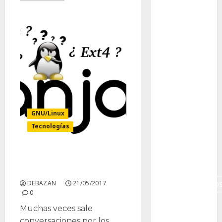
Canon R7
Carnegiea
gigantea
cochinilla
del carmín
control de
plagas
GNU/Linux
debazan
Tecnologías
Debian
Btrfs y xfs en Manjaro
Econoticia
Linux
espinocerebelo
DEBAZAN
21/05/2017
0
exposicion
Muchas veces sale
conversaciones por los