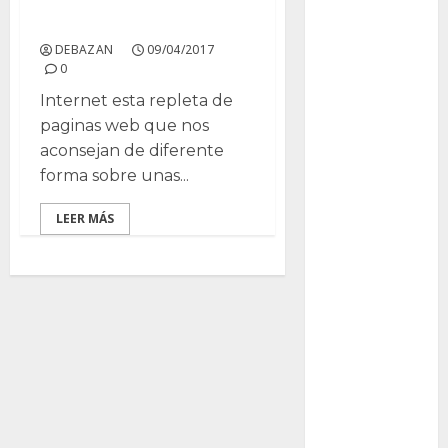
GNU/Linux livianas para
Packman
humanos.
DEBAZAN
09/04/2017
Pacman
0
Internet esta repleta de
plantas
crasas
paginas web que nos
aconsejan de diferente
Pteridofitas
forma sobre unas...
San
LEER MÁS
Fernando
SCA3
Stapelia
divaricata
Stapelia
glabricaulis
S
suculentas