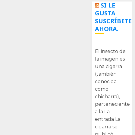
SI LE
GUSTA
SUSCRÍBETE
AHORA.
La cigarra
El insecto de
la imagen es
una cigarra
(también
conocida
como
chicharra),
perteneciente
a la La
entrada La
cigarra se
publicó