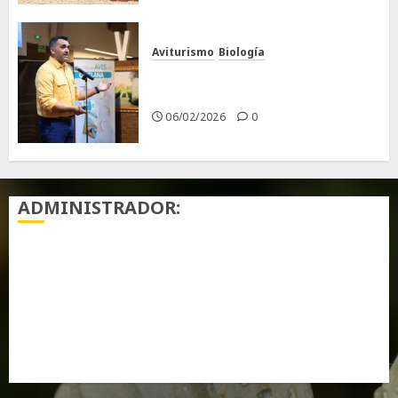
Aviturismo
Biología
Primera Guía de las Aves de
Chiclana
06/02/2026
0
ADMINISTRADOR:
Acceder
Feed de entradas
Feed de comentarios
WordPress.org