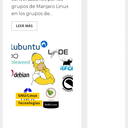
GNU/Linux
grupos de Manjaro Linux
en los grupos de...
Interesante
LEER MÁS
Jardín
Botánico
Magnoliopsida
Manjaro
museos
Nopal
OpenSuse
GNU/Linux
Tecnologías
Opuntia
otras
plantas
Distribuciones