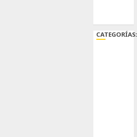
Ácido
carmínico
CATEGORÍAS
Aficiones
Aloe
Arqueología
Aviturismo
Biología
Botánica
Cactaceas