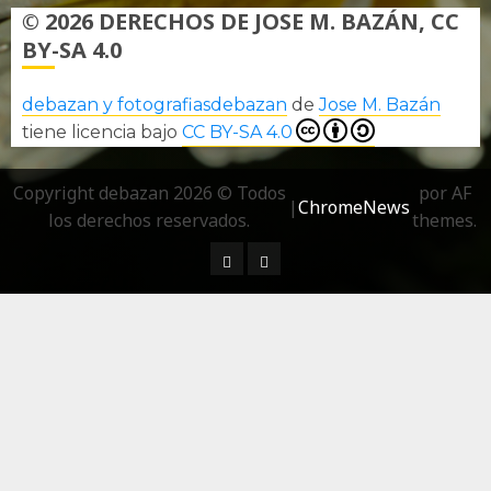
© 2026 DERECHOS DE JOSE M. BAZÁN, CC
BY-SA 4.0
debazan y fotografiasdebazan
de
Jose M. Bazán
tiene licencia bajo
CC BY-SA 4.0
Copyright debazan 2026 © Todos
por AF
|
ChromeNews
los derechos reservados.
themes.
¿ Quién soy…?
Más información sobre las 