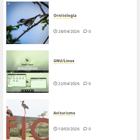
Ornitología
Curruca capirotada
28/04/2026
0
GNU/Linux
Despues de instalar Bodhi
Linux
22/04/2026
0
Aviturismo
Visita a FIO 2026
10/03/2026
0