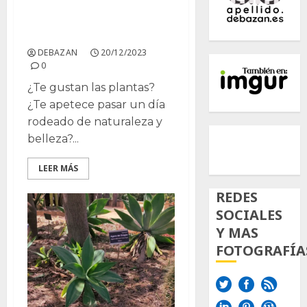
Parque botánico, San
Fernando, 1ªparte
DEBAZAN
20/12/2023
0
¿Te gustan las plantas?
¿Te apetece pasar un día
rodeado de naturaleza y
500px
Tumb
Twi
belleza?...
Inst
LEER MÁS
REDES
SOCIALES
Y MAS
FOTOGRAFÍA