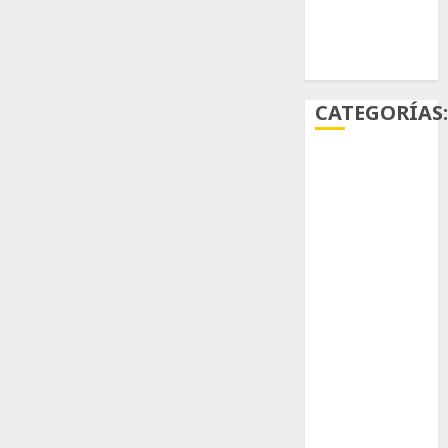
Ácido
carmínico
CATEGORÍAS
Aficiones
Aloe
Arqueología
Aviturismo
Biología
Botánica
Cactaceas