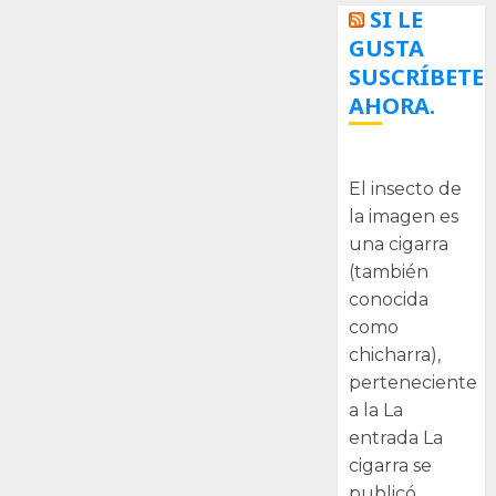
SI LE
GUSTA
SUSCRÍBETE
AHORA.
La cigarra
El insecto de
la imagen es
una cigarra
(también
conocida
como
chicharra),
perteneciente
a la La
entrada La
cigarra se
publicó