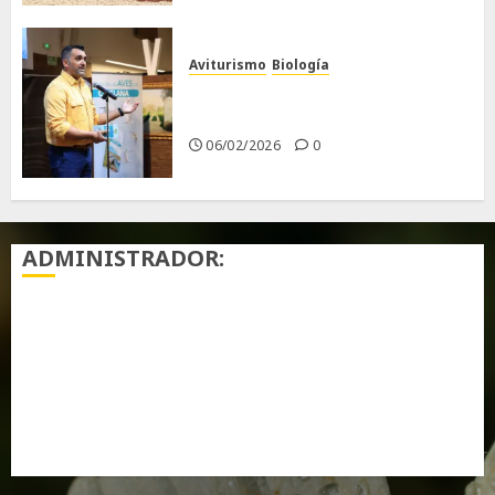
Aviturismo
Biología
Primera Guía de las Aves de
Chiclana
06/02/2026
0
ADMINISTRADOR:
Acceder
Feed de entradas
Feed de comentarios
WordPress.org