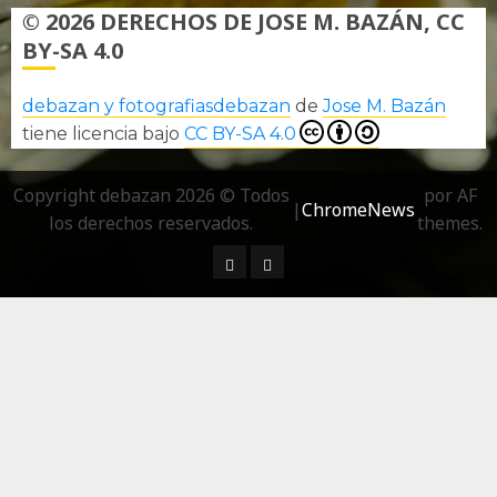
© 2026 DERECHOS DE JOSE M. BAZÁN, CC
BY-SA 4.0
debazan y fotografiasdebazan
de
Jose M. Bazán
tiene licencia bajo
CC BY-SA 4.0
Copyright debazan 2026 © Todos
por AF
|
ChromeNews
los derechos reservados.
themes.
¿ Quién soy…?
Más información sobre las 