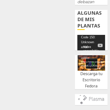
debazan
ALGUNAS
DE MIS
PLANTAS
Reproductor
Code 150:
Unknown
de
error.
vídeo
Descargar
archivo:
https://www.youtube.com
v=UwEcyUf09qc&t=7s&_
Descarga tu
Escritorio
Fedora