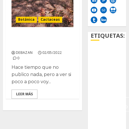
Botánica
Cactaceas
ETIQUETAS:
Visita al Jardín Botánico
de San Fernando
Aficion
DEBAZAN
02/05/2022
0
Agave
Hace tiempo que no
publico nada, pero a ver si
Aloe
poco a poco voy...
Archlinux
LEER MÁS
arte
contemporáneo
ataxia