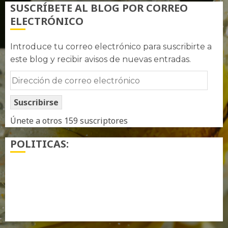
SUSCRÍBETE AL BLOG POR CORREO
ELECTRÓNICO
Introduce tu correo electrónico para suscribirte a
este blog y recibir avisos de nuevas entradas.
Dirección
de
Suscribirse
correo
electrónico
Únete a otros 159 suscriptores
POLITICAS:
¿ Quién soy…?
Más información sobre las cookies
Política de privacidad