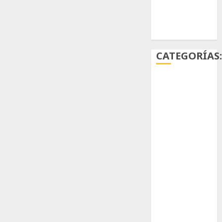
Ácido
carmínico
CATEGORÍAS
Aficiones
Aloe
Arqueología
Aviturismo
Biología
Botánica
Cactaceas