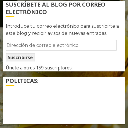
SUSCRÍBETE AL BLOG POR CORREO
ELECTRÓNICO
Introduce tu correo electrónico para suscribirte a
este blog y recibir avisos de nuevas entradas.
Dirección
de
Suscribirse
correo
electrónico
Únete a otros 159 suscriptores
POLITICAS:
¿ Quién soy…?
Más información sobre las cookies
Política de privacidad