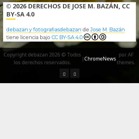
© 2026 DERECHOS DE JOSE M. BAZÁN, CC
BY-SA 4.0
debazan y fotografiasdebazan
de
Jose M. Bazán
tiene licencia bajo
CC BY-SA 4.0
Copyright debazan 2026 © Todos
por AF
|
ChromeNews
los derechos reservados.
themes.
¿ Quién soy…?
Más información sobre las 