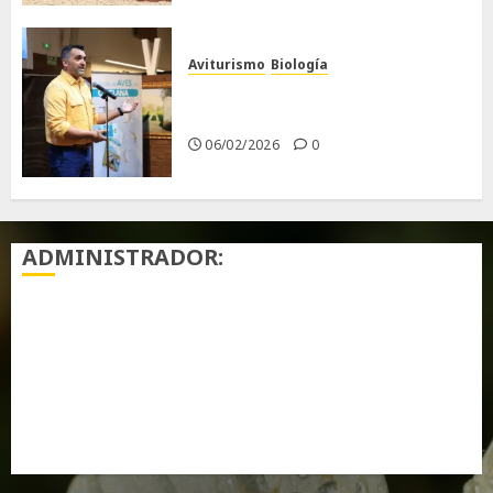
Aviturismo
Biología
Primera Guía de las Aves de
Chiclana
06/02/2026
0
ADMINISTRADOR:
Acceder
Feed de entradas
Feed de comentarios
WordPress.org