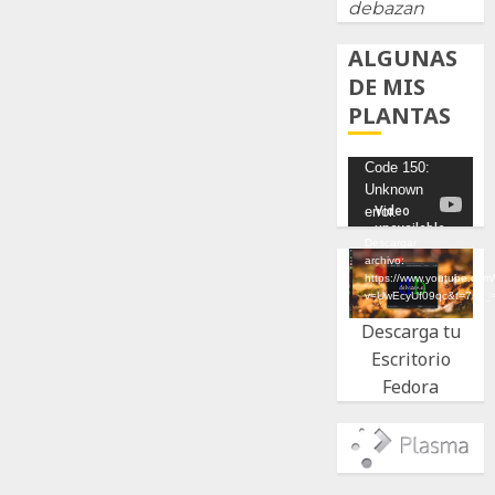
debazan
ALGUNAS
DE MIS
PLANTAS
Reproductor
Code 150:
Unknown
de
error.
vídeo
Descargar
archivo:
https://www.youtube.com
v=UwEcyUf09qc&t=7s&_
Descarga tu
Escritorio
Fedora