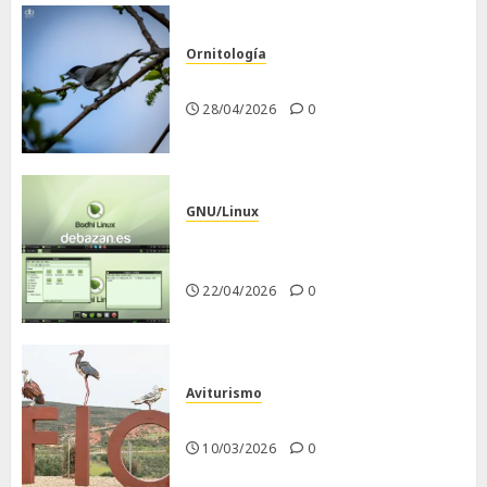
Ornitología
Curruca capirotada
28/04/2026
0
GNU/Linux
Despues de instalar Bodhi
Linux
22/04/2026
0
Aviturismo
Visita a FIO 2026
10/03/2026
0