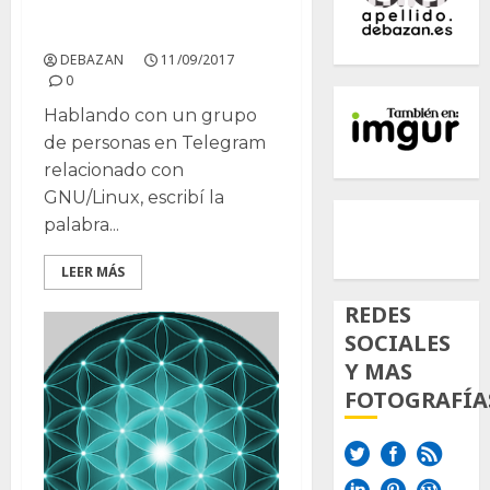
¿Pacman?
DEBAZAN
11/09/2017
0
Hablando con un grupo
de personas en Telegram
relacionado con
GNU/Linux, escribí la
500px
Tumb
Twi
palabra...
Inst
LEER MÁS
REDES
SOCIALES
Y MAS
FOTOGRAFÍA