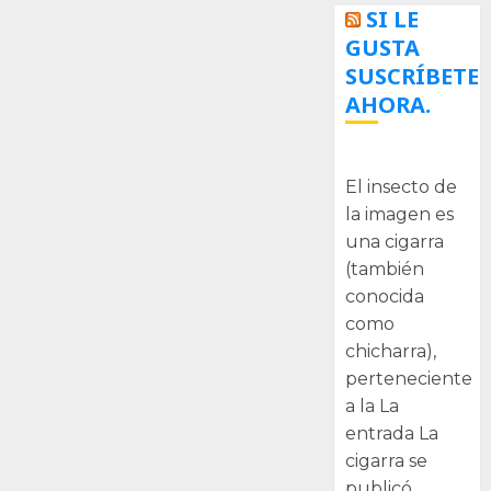
SI LE
GUSTA
SUSCRÍBETE
AHORA.
La cigarra
El insecto de
la imagen es
una cigarra
(también
conocida
como
chicharra),
perteneciente
a la La
entrada La
cigarra se
publicó