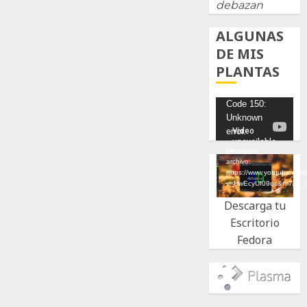
debazan
ALGUNAS
DE MIS
PLANTAS
Reproductor
Code 150:
Unknown
de
error.
vídeo
Descargar
archivo:
https://www.youtube.com
v=UwEcyUf09qc&t=7s&_
Descarga tu
Escritorio
Fedora