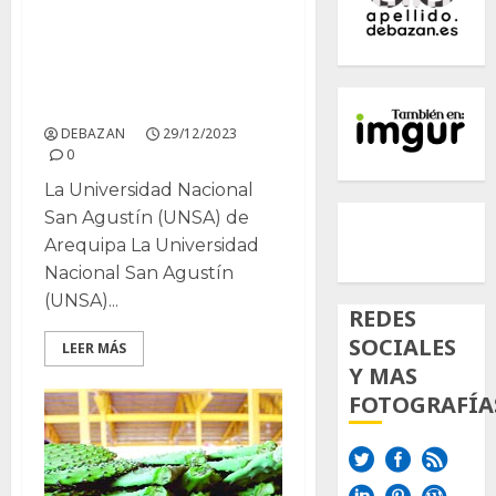
Estudio bromatológico
del cladodio del Nopal
para el consumo
humano.
DEBAZAN
29/12/2023
0
La Universidad Nacional
500px
Tumb
Twi
San Agustín (UNSA) de
Arequipa La Universidad
Inst
Nacional San Agustín
(UNSA)...
REDES
SOCIALES
LEER MÁS
Y MAS
FOTOGRAFÍA