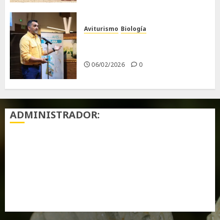
Aviturismo
Biología
Primera Guía de las Aves de
Chiclana
06/02/2026
0
ADMINISTRADOR:
Acceder
Feed de entradas
Feed de comentarios
WordPress.org