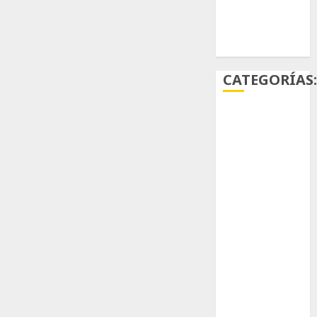
Ácido
carmínico
CATEGORÍAS
Aficiones
Aloe
Arqueología
Aviturismo
Biología
Botánica
Cactaceas