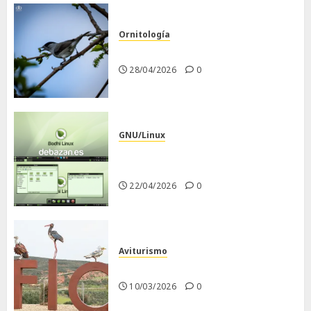
Ornitología
Curruca capirotada
28/04/2026
0
GNU/Linux
Despues de instalar Bodhi
Linux
22/04/2026
0
Aviturismo
Visita a FIO 2026
10/03/2026
0