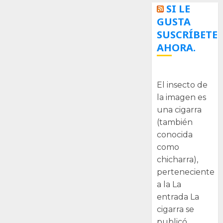
SI LE
GUSTA
SUSCRÍBETE
AHORA.
La cigarra
El insecto de
la imagen es
una cigarra
(también
conocida
como
chicharra),
perteneciente
a la La
entrada La
cigarra se
publicó