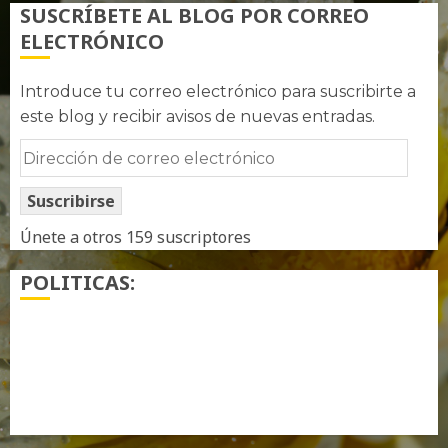
SUSCRÍBETE AL BLOG POR CORREO
ELECTRÓNICO
Introduce tu correo electrónico para suscribirte a
este blog y recibir avisos de nuevas entradas.
Dirección
de
Suscribirse
correo
electrónico
Únete a otros 159 suscriptores
POLITICAS:
¿ Quién soy…?
Más información sobre las cookies
Política de privacidad