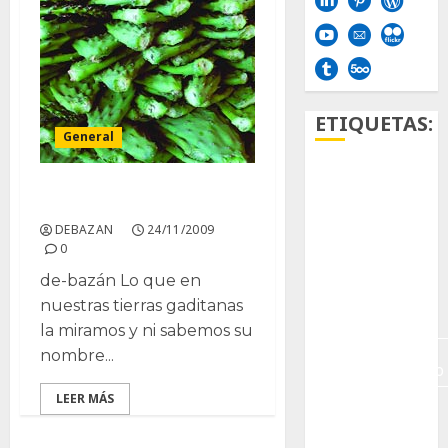
ETIQUETAS:
General
Aficion
El negocio del Nopal
Agave
DEBAZAN
24/11/2009
0
Aloe
de-bazán Lo que en
nuestras tierras gaditanas
Archlinux
la miramos y ni sabemos su
arte
nombre...
contemporáneo
LEER MÁS
ataxia