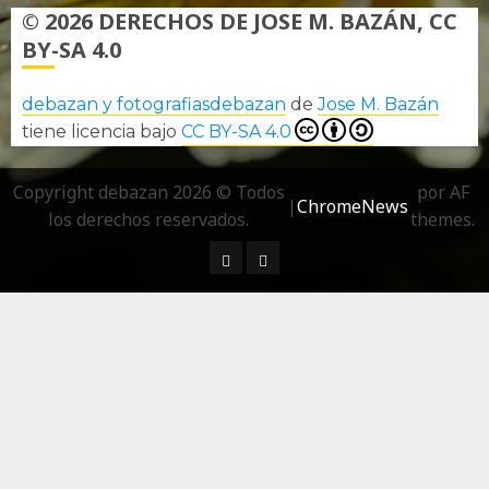
© 2026 DERECHOS DE JOSE M. BAZÁN, CC
BY-SA 4.0
debazan y fotografiasdebazan
de
Jose M. Bazán
tiene licencia bajo
CC BY-SA 4.0
Copyright debazan 2026 © Todos
por AF
|
ChromeNews
los derechos reservados.
themes.
¿ Quién soy…?
Más información sobre las 