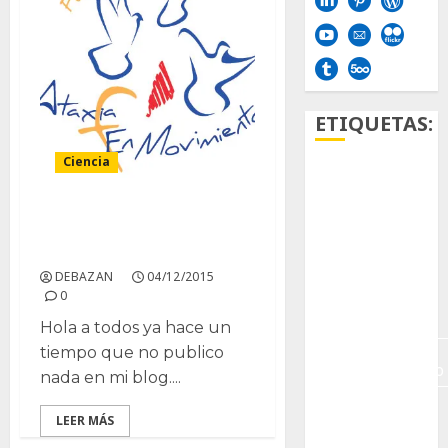
ETIQUETAS:
Ciencia
Aficion
Agave
Conferencia Ataxia en
Sevilla
Aloe
DEBAZAN
04/12/2015
0
Archlinux
Hola a todos ya hace un
tiempo que no publico
arte
contemporáneo
nada en mi blog....
ataxia
LEER MÁS