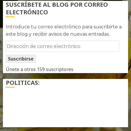
SUSCRÍBETE AL BLOG POR CORREO
ELECTRÓNICO
Introduce tu correo electrónico para suscribirte a
este blog y recibir avisos de nuevas entradas.
Dirección
de
Suscribirse
correo
electrónico
Únete a otros 159 suscriptores
POLITICAS:
¿ Quién soy…?
Más información sobre las cookies
Política de privacidad