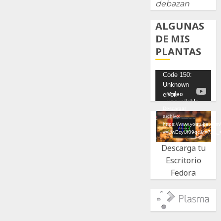
debazan
ALGUNAS
DE MIS
PLANTAS
Reproductor
Code 150:
Unknown
de
error.
vídeo
Descargar
archivo:
https://www.youtube.com
v=UwEcyUf09qc&t=7s&_
Descarga tu
Escritorio
Fedora