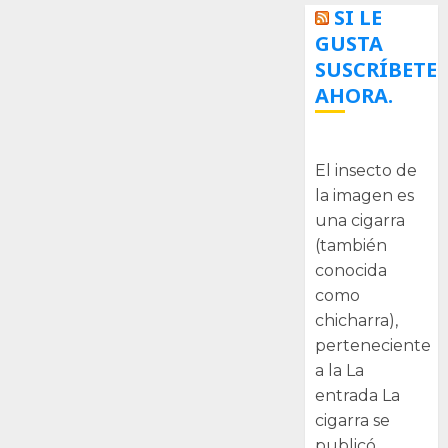
SI LE
GUSTA
SUSCRÍBETE
AHORA.
La cigarra
El insecto de
la imagen es
una cigarra
(también
conocida
como
chicharra),
perteneciente
a la La
entrada La
cigarra se
publicó