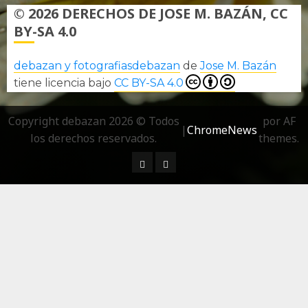
© 2026 DERECHOS DE JOSE M. BAZÁN, CC
BY-SA 4.0
debazan y fotografiasdebazan
de
Jose M. Bazán
tiene licencia bajo
CC BY-SA 4.0
Copyright debazan 2026 © Todos
por AF
|
ChromeNews
los derechos reservados.
themes.
¿ Quién soy…?
Más información sobre las 