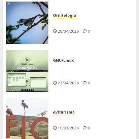
Ornitología
Curruca capirotada
28/04/2026
0
GNU/Linux
Despues de instalar Bodhi
Linux
22/04/2026
0
Aviturismo
Visita a FIO 2026
10/03/2026
0