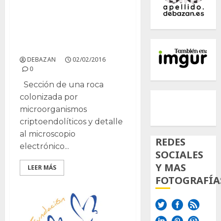
Hongos de la Antártida
sobreviven a
condiciones marcianas
en la ISS
DEBAZAN
02/02/2016
0
Sección de una roca
500px
Tumb
Twi
colonizada por
microorganismos
Inst
criptoendolíticos y detalle
al microscopio
REDES
electrónico...
SOCIALES
Y MAS
LEER MÁS
FOTOGRAFÍA