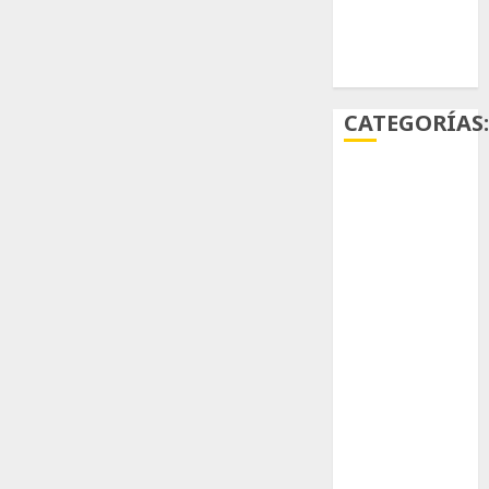
Ácido
carmínico
CATEGORÍAS
Aficiones
Aloe
Arqueología
Aviturismo
Biología
Botánica
Cactaceas