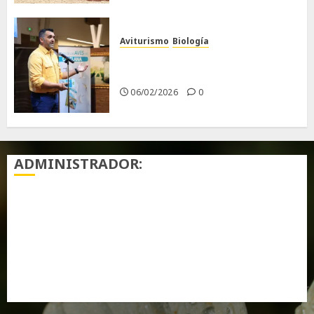
Aviturismo
Biología
Primera Guía de las Aves de
Chiclana
06/02/2026
0
ADMINISTRADOR:
Acceder
Feed de entradas
Feed de comentarios
WordPress.org