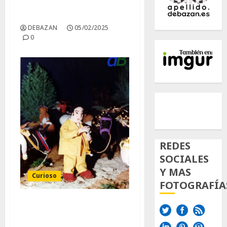
Psicologia del Color.
DEBAZAN
05/02/2025
0
500px
Tumb
Twi
Inst
REDES
SOCIALES
Y MAS
Curioso
FOTOGRAFÍA
Portal de Belén de
Crochet