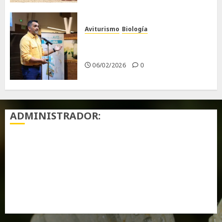
Aviturismo
Biología
Primera Guía de las Aves de
Chiclana
06/02/2026
0
ADMINISTRADOR:
Acceder
Feed de entradas
Feed de comentarios
WordPress.org