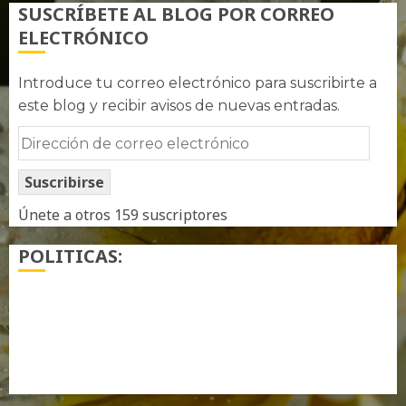
SUSCRÍBETE AL BLOG POR CORREO
ELECTRÓNICO
Introduce tu correo electrónico para suscribirte a
este blog y recibir avisos de nuevas entradas.
Dirección
de
Suscribirse
correo
electrónico
Únete a otros 159 suscriptores
POLITICAS:
¿ Quién soy…?
Más información sobre las cookies
Política de privacidad