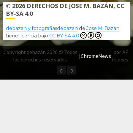
© 2026 DERECHOS DE JOSE M. BAZÁN, CC
BY-SA 4.0
debazan y fotografiasdebazan
de
Jose M. Bazán
tiene licencia bajo
CC BY-SA 4.0
Copyright debazan 2026 © Todos
por AF
|
ChromeNews
los derechos reservados.
themes.
¿ Quién soy…?
Más información sobre las 