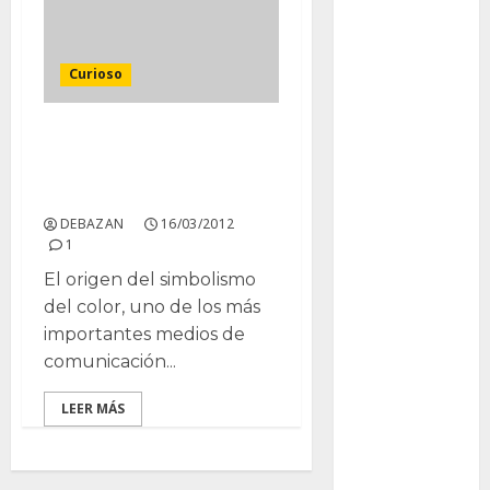
Packman
Pacman
Curioso
plantas
crasas
Simboligia de los lazos
de colores. (actualizado
Pteridofitas
2017)
DEBAZAN
16/03/2012
San
1
Fernando
El origen del simbolismo
SCA3
del color, uno de los más
importantes medios de
Stapelia
divaricata
comunicación...
Stapelia
LEER MÁS
glabricaulis
S
suculentas