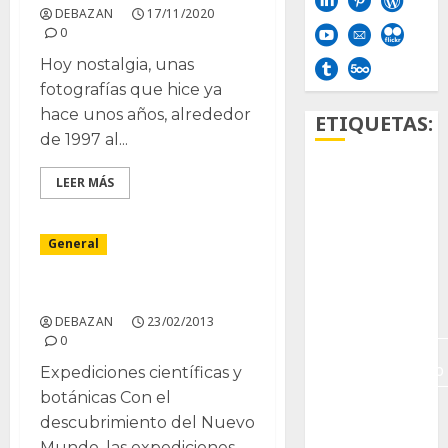
DEBAZAN
17/11/2020
0
Hoy nostalgia, unas
fotografías que hice ya
hace unos años, alrededor
ETIQUETAS:
de 1997 al...
Aficion
LEER MÁS
Agave
General
Aloe
Dato curioso.
Archlinux
DEBAZAN
23/02/2013
0
arte
contemporáneo
Expediciones científicas y
botánicas Con el
ataxia
descubrimiento del Nuevo
Mundo, las expediciones