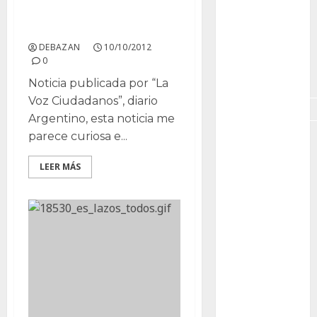
GNU/Linux
aprovechamiento de la
tuna
Interesante
DEBAZAN
10/10/2012
0
Jardín
Botánico
Noticia publicada por “La
Voz Ciudadanos”, diario
Magnoliopsida
Argentino, esta noticia me
parece curiosa e...
Manjaro
LEER MÁS
museos
Nopal
OpenSuse
Opuntia
otras
plantas