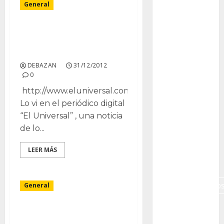
General
Canon R7
Adolescente desarrolla
Carnegiea
gigantea
crema antiquemaduras
a partir de cactus
cochinilla
DEBAZAN
31/12/2012
del carmín
0
http://www.eluniversal.com.co
control de
plagas
Lo vi en el periódico digital
“El Universal” , una noticia
debazan
de lo...
Debian
LEER MÁS
Econoticia
espinocerebelo
General
exposicion
Científicos debatieron
sobre el