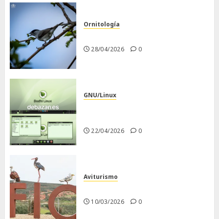
Ornitología
Curruca capirotada
28/04/2026
0
GNU/Linux
Despues de instalar Bodhi
Linux
22/04/2026
0
Aviturismo
Visita a FIO 2026
10/03/2026
0