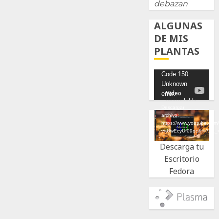
debazan
ALGUNAS
DE MIS
PLANTAS
Reproductor
Code 150:
Unknown
de
error.
vídeo
Descargar
archivo:
https://www.youtube.com
v=UwEcyUf09qc&t=7s&_
Descarga tu
Escritorio
Fedora