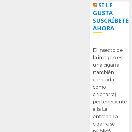
SI LE
GUSTA
SUSCRÍBETE
AHORA.
La cigarra
El insecto de
la imagen es
una cigarra
(también
conocida
como
chicharra),
perteneciente
a la La
entrada La
cigarra se
publicó