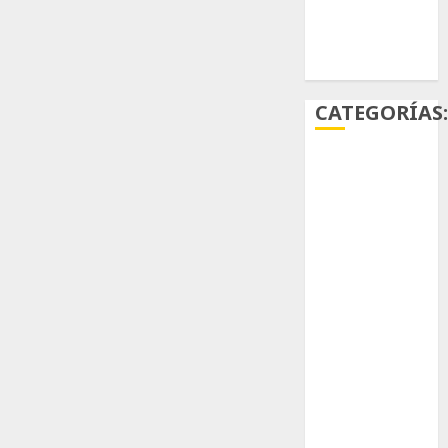
Ácido
carmínico
CATEGORÍAS
Aficiones
Aloe
Arqueología
Aviturismo
Biología
Botánica
Cactaceas