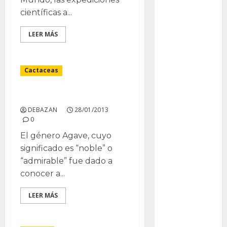
Bodhi
científicas a...
Bornos
LEER MÁS
botánico
Briofitas
Cactaceas
Btrfs
Género Agave
DEBAZAN
28/01/2013
Cactaceae
0
cactus
El género Agave, cuyo
significado es “noble” o
Cactus y
“admirable” fue dado a
Suculentas
conocer a...
Cactáceas
LEER MÁS
Campo de
Gibraltar