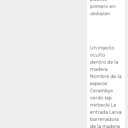
primero en .
debazan
Larva
barrenadora
de la madera.
Un insecto
oculto
dentro de la
madera.
Nombre de la
especie:
Cerambyx
cerdo ssp.
mirbecki La
entrada Larva
barrenadora
de la madera.