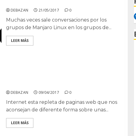
Btrfs y xfs en Manjaro Linux
DEBAZAN
21/05/2017
0
Muchas veces sale conversaciones por los
grupos de Manjaro Linux en los grupos de...
LEER MÁS
Distribuciones GNU/Linux livianas para
humanos.
DEBAZAN
09/04/2017
0
Internet esta repleta de paginas web que nos
aconsejan de diferente forma sobre unas...
LEER MÁS