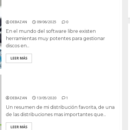
Herramientas útiles para tu disco duro en
Linux
DEBAZAN
09/06/2025
0
En el mundo del software libre existen
herramientas muy potentes para gestionar
discos en...
LEER MÁS
OpenSuse repositorios a elegir.
DEBAZAN
13/05/2020
1
Un resumen de mi distribución favorita, de una
de las distribuciones mas importantes que...
LEER MÁS