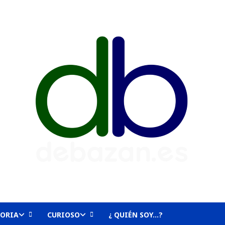
TORIA
CURIOSO
¿ QUIÉN SOY…?