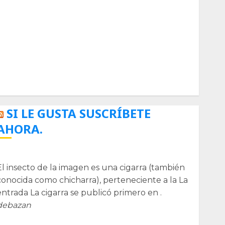
Biología
Botánica
Cactaceas
Ciencia
Curioso
de museos
de viajes
Endoterapia
General
GNU/Linux
Historia
Ornitología
Tecnologías
SI LE GUSTA SUSCRÍBETE
AHORA.
La cigarra
El insecto de la imagen es una cigarra (también
conocida como chicharra), perteneciente a la La
entrada La cigarra se publicó primero en .
debazan