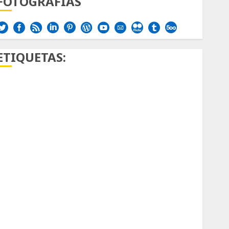
FOTOGRAFÍAS
ETIQUETAS:
Aficion
Agave
Aloe
Archlinux
arte contemporáneo
ataxia
Bodhi
Bornos
botánico
Briofitas
Btrfs
Cactaceae
cactus
Cactus y Suculentas
Cactáceas
Campo de Gibraltar
Canon R7
Carnegiea gigantea
cochinilla del carmín
control de plagas
debazan
Debian