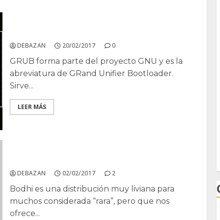
Menú de arranque Grub y un poco mas
DEBAZAN
20/02/2017
0
GRUB forma parte del proyecto GNU y es la
abreviatura de GRand Unifier Bootloader.
Sirve...
LEER MÁS
Que hacer después de instalar Bodhi
DEBAZAN
02/02/2017
2
Bodhi es una distribución muy liviana para
muchos considerada “rara”, pero que nos
ofrece...