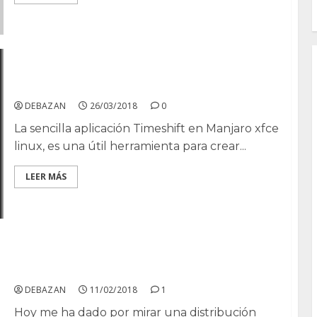
Instalar Timeshift en Manjaro
DEBAZAN
26/03/2018
0
La sencilla aplicación Timeshift en Manjaro xfce
linux, es una útil herramienta para crear...
LEER MÁS
Feren OS Linux
DEBAZAN
11/02/2018
1
Hoy me ha dado por mirar una distribución