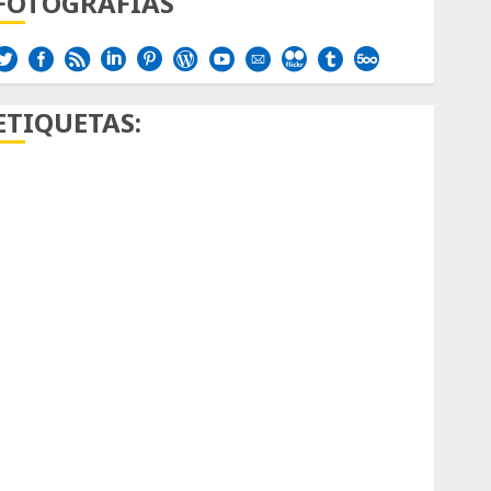
FOTOGRAFÍAS
ETIQUETAS:
Aficion
Agave
Aloe
Archlinux
arte contemporáneo
ataxia
Bodhi
Bornos
botánico
Briofitas
Btrfs
Cactaceae
cactus
Cactus y Suculentas
Cactáceas
Campo de Gibraltar
Canon R7
Carnegiea gigantea
cochinilla del carmín
control de plagas
debazan
Debian