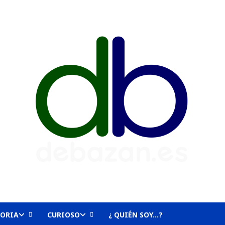
TORIA
CURIOSO
¿ QUIÉN SOY…?