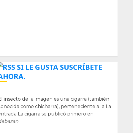
Biología
Botánica
Cactaceas
Ciencia
Curioso
de museos
de viajes
Endoterapia
General
GNU/Linux
Historia
Ornitología
Tecnologías
SI LE GUSTA SUSCRÍBETE
AHORA.
La cigarra
El insecto de la imagen es una cigarra (también
conocida como chicharra), perteneciente a la La
entrada La cigarra se publicó primero en .
debazan