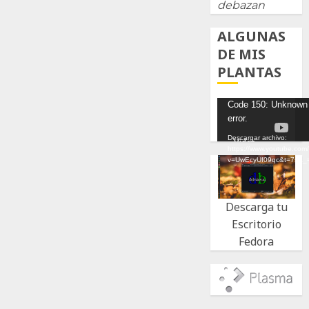
debazan
ALGUNAS
DE MIS
PLANTAS
Reproductor
Code 150: Unknown
error.
de
vídeo
Descargar archivo:
https://www.youtube.com
v=UwEcyUf09qc&t=7s&_
Descarga tu
Escritorio
Fedora