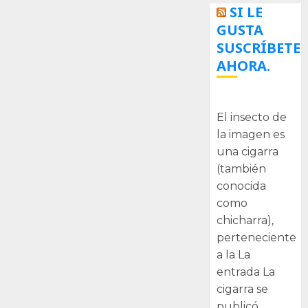
SI LE
GUSTA
SUSCRÍBETE
AHORA.
La cigarra
El insecto de
la imagen es
una cigarra
(también
conocida
como
chicharra),
perteneciente
a la La
entrada La
cigarra se
publicó