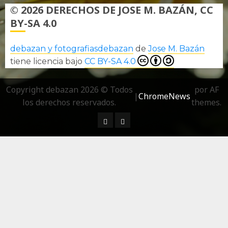
© 2026 DERECHOS DE JOSE M. BAZÁN, CC
BY-SA 4.0
debazan y fotografiasdebazan
de
Jose M. Bazán
tiene licencia bajo
CC BY-SA 4.0
Copyright debazan 2026 © Todos
por AF
|
ChromeNews
los derechos reservados.
themes.
¿ Quién soy…?
Más información sobre las 