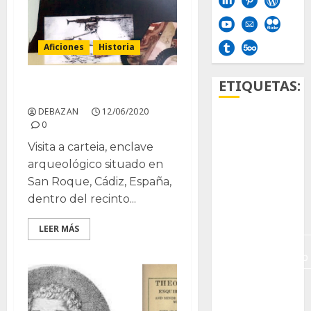
Aficiones
Historia
ETIQUETAS:
Búnker del siglo XX
DEBAZAN
12/06/2020
0
Aficion
Visita a carteia, enclave
Agave
arqueológico situado en
San Roque, Cádiz, España,
Aloe
dentro del recinto...
Archlinux
LEER MÁS
arte
contemporáneo
ataxia