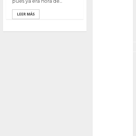
pues ya era hora de...
GNU/Linux
LEER MÁS
Interesante
Jardín
Botánico
Magnoliopsida
Manjaro
museos
Nopal
OpenSuse
Opuntia
otras
plantas