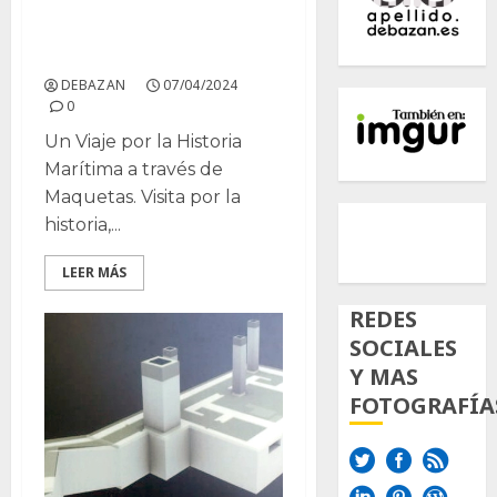
El Museo Naval de San
Fernando
DEBAZAN
07/04/2024
0
Un Viaje por la Historia
Marítima a través de
Maquetas. Visita por la
500px
Tumb
Twi
historia,...
Inst
LEER MÁS
REDES
SOCIALES
Y MAS
FOTOGRAFÍA