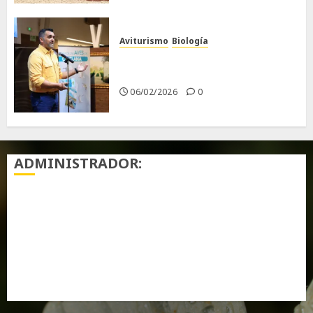
Aviturismo
Biología
Primera Guía de las Aves de
Chiclana
06/02/2026
0
ADMINISTRADOR:
Acceder
Feed de entradas
Feed de comentarios
WordPress.org