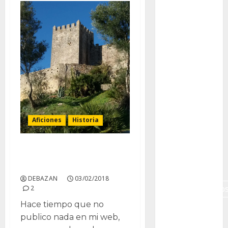
Canon R7
Carnegiea
gigantea
cochinilla
del carmín
control de
plagas
Aficiones
Historia
debazan
Debian
Castillo Fortaleza de
Castellar
Econoticia
DEBAZAN
03/02/2018
espinocerebelo
2
Hace tiempo que no
exposicion
publico nada en mi web,