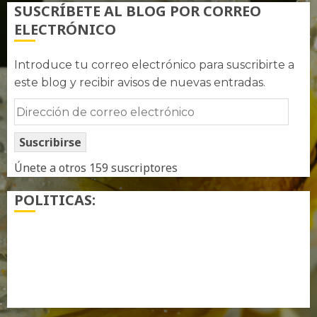
SUSCRÍBETE AL BLOG POR CORREO
ELECTRÓNICO
Introduce tu correo electrónico para suscribirte a
este blog y recibir avisos de nuevas entradas.
Dirección
de
Suscribirse
correo
electrónico
Únete a otros 159 suscriptores
POLITICAS:
¿ Quién soy…?
Más información sobre las cookies
Política de privacidad