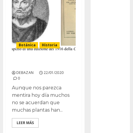
Bodhi
Bornos
botánico
Briofitas
Botánica
Historia
Btrfs
Cactus en Europa
Cactaceae
DEBAZAN
22/01/2020
0
cactus
Aunque nos parezca
Cactus y
mentira hoy día muchos
Suculentas
no se acuerdan que
Cactáceas
muchas plantas han...
Campo de
LEER MÁS
Gibraltar