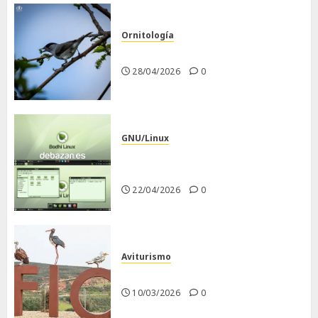
Ornitología
Curruca capirotada
28/04/2026
0
GNU/Linux
Despues de instalar Bodhi
Linux
22/04/2026
0
Aviturismo
Visita a FIO 2026
10/03/2026
0