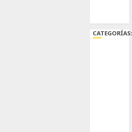
Ácido
carmínico
CATEGORÍAS
Aficiones
Aloe
Arqueología
Aviturismo
Biología
Botánica
Cactaceas