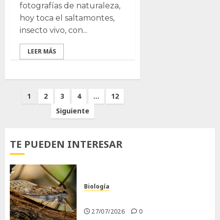
fotografías de naturaleza,
hoy toca el saltamontes,
insecto vivo, con...
LEER MÁS
Paginación
1
2
3
4
…
12
de
Siguiente
entradas
TE PUEDEN INTERESAR
Biología
La cigarra
27/07/2026
0