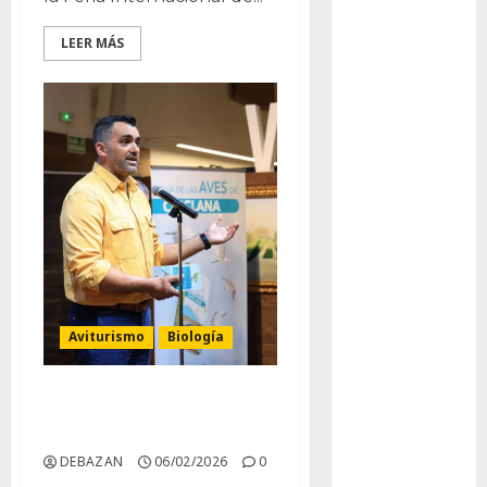
otras
LEER MÁS
plantas
Packman
Pacman
plantas
crasas
Pteridofitas
San
Fernando
Aviturismo
Biología
SCA3
Primera Guía de las Aves
Stapelia
de Chiclana
divaricata
DEBAZAN
06/02/2026
0