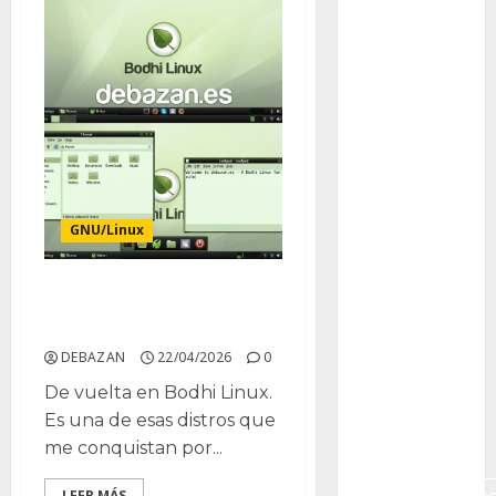
Campo de
Gibraltar
Canon R7
Carnegiea
gigantea
cochinilla
GNU/Linux
del carmín
control de
Despues de instalar
plagas
Bodhi Linux
debazan
DEBAZAN
22/04/2026
0
De vuelta en Bodhi Linux.
Debian
Es una de esas distros que
Econoticia
me conquistan por...
LEER MÁS