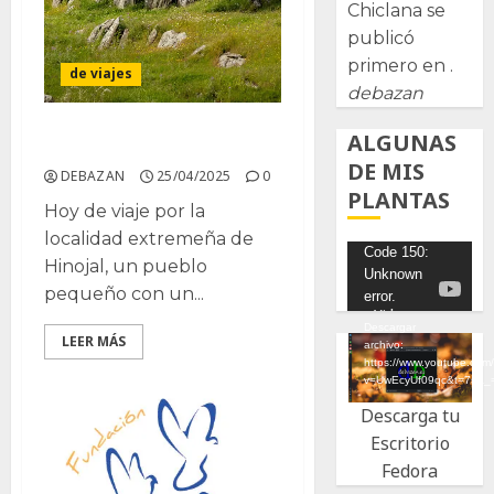
Chiclana se
publicó
primero en .
de viajes
debazan
ALGUNAS
Viaje a Hinojal
DE MIS
DEBAZAN
25/04/2025
0
PLANTAS
Hoy de viaje por la
localidad extremeña de
Reproductor
Code 150:
Hinojal, un pueblo
Unknown
de
pequeño con un...
error.
vídeo
Descargar
LEER MÁS
archivo:
https://www.youtube.com
v=UwEcyUf09qc&t=7s&_
Descarga tu
Escritorio
Fedora