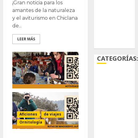
Stapelia
¡Gran noticia para los
glabricaulis
S
amantes de la naturaleza
y el aviturismo en Chiclana
suculentas
de...
Ácido
LEER MÁS
carmínico
CATEGORÍAS
Aficiones
Aloe
Arqueología
Aficiones
de viajes
Aviturismo
Ornitología
Biología