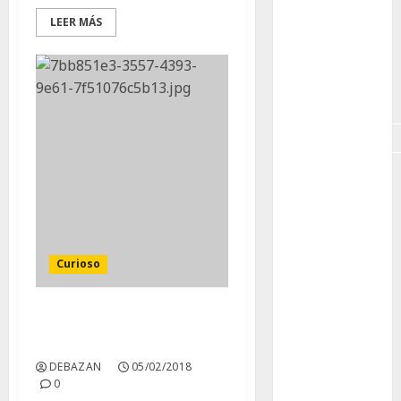
GNU/Linux
LEER MÁS
Interesante
Jardín
Botánico
Magnoliopsida
Manjaro
museos
Nopal
Curioso
OpenSuse
La belleza de las
Opuntia
cactáceas
DEBAZAN
05/02/2018
otras
plantas
0