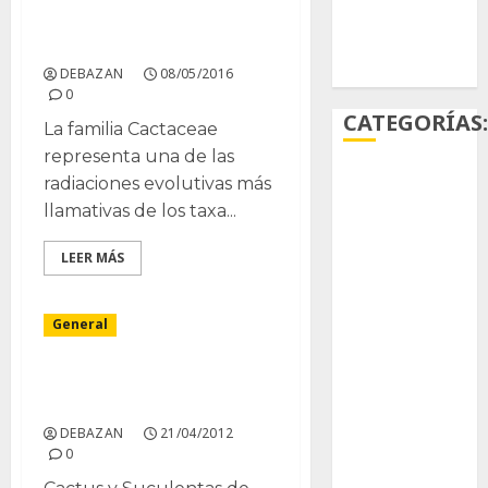
Evolución de la familia
Ácido
Cactácea, (parte 1)
carmínico
DEBAZAN
08/05/2016
0
CATEGORÍAS
La familia Cactaceae
representa una de las
radiaciones evolutivas más
Aficiones
llamativas de los taxa...
Aloe
LEER MÁS
Arqueología
General
Aviturismo
Biología
Expocactus 2012 Celaya
Gto.
Botánica
DEBAZAN
21/04/2012
0
Cactaceas