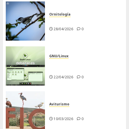
Ornitología
Curruca capirotada
28/04/2026
0
GNU/Linux
Despues de instalar Bodhi
Linux
22/04/2026
0
Aviturismo
Visita a FIO 2026
10/03/2026
0