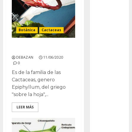
Bodhi
Bornos
botánico
Botánica
Cactaceas
Briofitas
Epiphyllum oxypetalum
Btrfs
DEBAZAN
11/06/2020
0
Cactaceae
Es de la familia de las
cactus
Cactaceas, genero
Epiphyllum, del griego
Cactus y
"sobre la hoja",...
Suculentas
LEER MÁS
Cactáceas
Campo de
Gibraltar