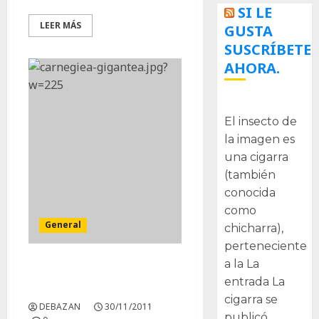
SI LE
LEER MÁS
GUSTA
SUSCRÍBETE
AHORA.
La cigarra
El insecto de
la imagen es
una cigarra
(también
conocida
como
General
chicharra),
perteneciente
a la La
Cactus: arco iris de
entrada La
flores y espinas
cigarra se
DEBAZAN
30/11/2011
publicó