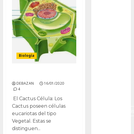
Canon R7
Carnegiea
gigantea
cochinilla
del carmín
control de
Biología
plagas
debazan
Los Cactus, células
DEBAZAN
16/01/2020
Debian
4
Econoticia
El Cactus Célula: Los
Cactus poseen células
espinocerebelo
eucariotas del tipo
Vegetal. Estas se
exposicion
distinguen...