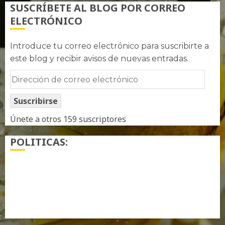
SUSCRÍBETE AL BLOG POR CORREO
ELECTRÓNICO
Introduce tu correo electrónico para suscribirte a
este blog y recibir avisos de nuevas entradas.
Dirección
de
Suscribirse
correo
electrónico
Únete a otros 159 suscriptores
POLITICAS:
¿ Quién soy…?
Más información sobre las cookies
Política de privacidad