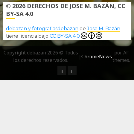
© 2026 DERECHOS DE JOSE M. BAZÁN, CC
BY-SA 4.0
debazan y fotografiasdebazan
de
Jose M. Bazán
tiene licencia bajo
CC BY-SA 4.0
Copyright debazan 2026 © Todos
por AF
|
ChromeNews
los derechos reservados.
themes.
¿ Quién soy…?
Más información sobre las 