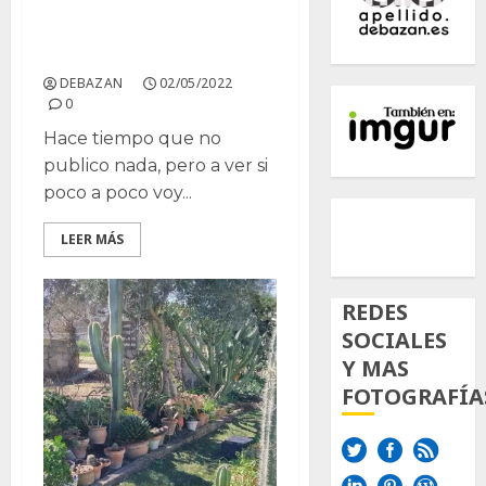
Visita al Jardín Botánico
de San Fernando
DEBAZAN
02/05/2022
0
Hace tiempo que no
publico nada, pero a ver si
poco a poco voy...
500px
Tumb
Twi
LEER MÁS
Inst
REDES
SOCIALES
Y MAS
FOTOGRAFÍA