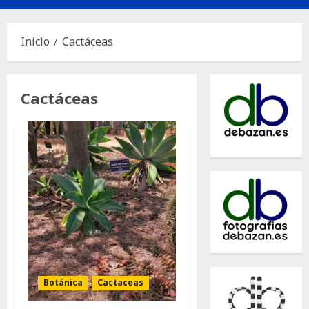
principal
Inicio
Cactáceas
Cactáceas
Botánica
Cactaceas