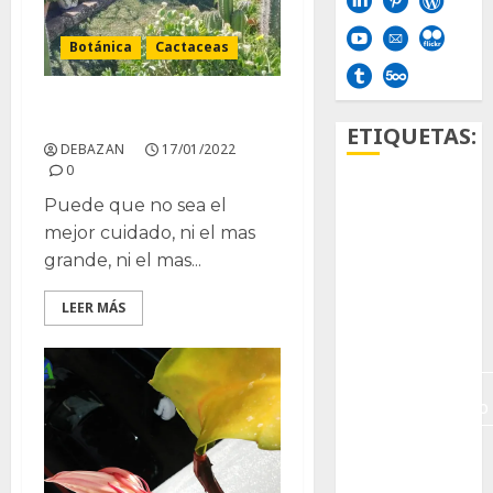
Botánica
Cactaceas
Mi Paraíso
ETIQUETAS:
DEBAZAN
17/01/2022
0
Aficion
Puede que no sea el
mejor cuidado, ni el mas
Agave
grande, ni el mas...
Aloe
LEER MÁS
Archlinux
arte
contemporáneo
ataxia