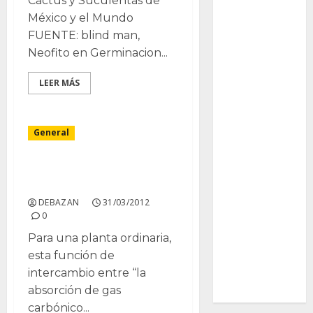
Cactus y Suculentas de
Ciencia
México y el Mundo
FUENTE: blind man,
Curioso
Neofito en Germinacion...
de museos
LEER MÁS
de viajes
General
Endoterapia
General
Adaptacion a la Sequia:
el proceso C.A.M.
GNU/Linux
DEBAZAN
31/03/2012
0
Historia
Para una planta ordinaria,
esta función de
Ornitología
intercambio entre “la
Tecnologías
absorción de gas
carbónico...