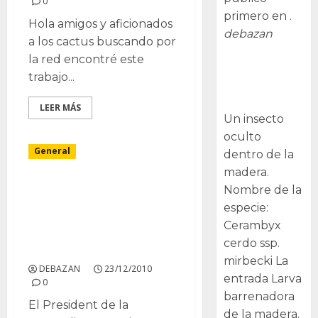
0
primero en .
Hola amigos y aficionados
debazan
a los cactus buscando por
la red encontré este
Larva
trabajo...
barrenadora
de la madera.
LEER MÁS
Un insecto
oculto
General
dentro de la
madera.
Camps visita los Viveros
Nombre de la
Mesado para mostrar su
especie:
apoyo al
Cerambyx
importantessector
cerdo ssp.
viverístico valenciano
mirbecki La
DEBAZAN
23/12/2010
entrada Larva
0
barrenadora
El President de la
de la madera.