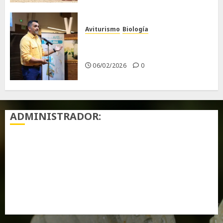
Aviturismo
Biología
Primera Guía de las Aves de
Chiclana
06/02/2026
0
ADMINISTRADOR:
Acceder
Feed de entradas
Feed de comentarios
WordPress.org