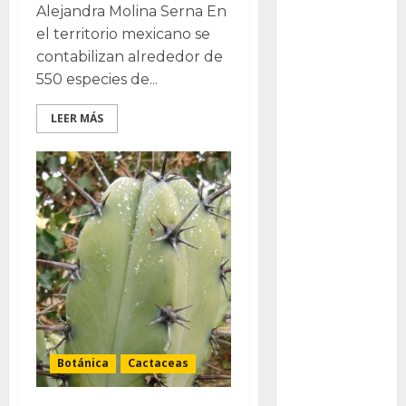
Alejandra Molina Serna En
Packman
el territorio mexicano se
contabilizan alrededor de
Pacman
550 especies de...
plantas
crasas
LEER MÁS
Pteridofitas
San
Fernando
SCA3
Stapelia
divaricata
Stapelia
glabricaulis
Botánica
Cactaceas
S
suculentas