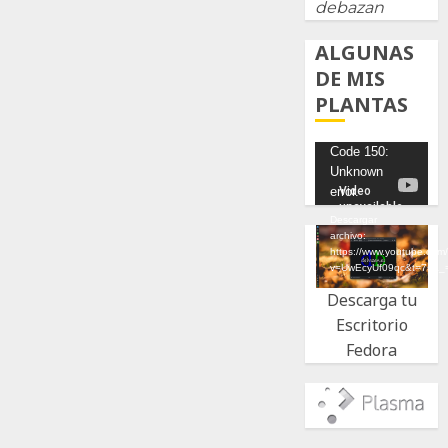
debazan
ALGUNAS
DE MIS
PLANTAS
Reproductor
Code 150:
Unknown
de
error.
vídeo
Descargar
archivo:
https://www.youtube.com
v=UwEcyUf09qc&t=7s&_
Descarga tu
Escritorio
Fedora