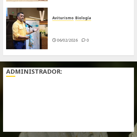
Aviturismo
Biología
Primera Guía de las Aves de
Chiclana
06/02/2026
0
ADMINISTRADOR:
Acceder
Feed de entradas
Feed de comentarios
WordPress.org