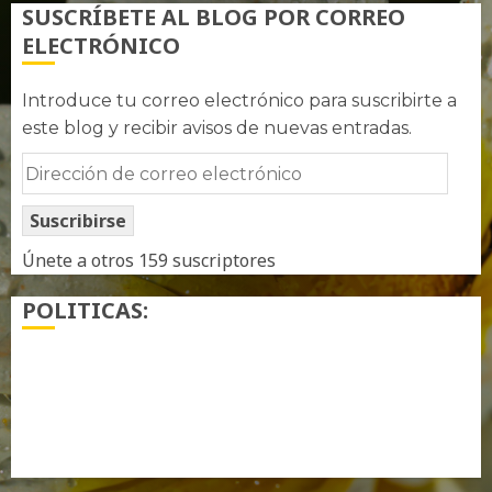
SUSCRÍBETE AL BLOG POR CORREO
ELECTRÓNICO
Introduce tu correo electrónico para suscribirte a
este blog y recibir avisos de nuevas entradas.
Dirección
de
Suscribirse
correo
electrónico
Únete a otros 159 suscriptores
POLITICAS:
¿ Quién soy…?
Más información sobre las cookies
Política de privacidad