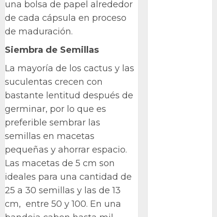
una bolsa de papel alrededor
Packman
de cada cápsula en proceso
de maduración.
Pacman
Siembra de Semillas
plantas
crasas
La mayoría de los cactus y las
Pteridofitas
suculentas crecen con
bastante lentitud después de
San
germinar, por lo que es
Fernando
preferible sembrar las
SCA3
semillas en macetas
pequeñas y ahorrar espacio.
Stapelia
divaricata
Las macetas de 5 cm son
ideales para una cantidad de
Stapelia
glabricaulis
25 a 30 semillas y las de 13
S
cm, entre 50 y 100. En una
suculentas