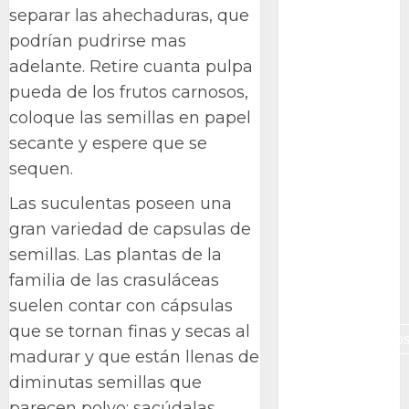
separar las ahechaduras, que
Canon R7
podrían pudrirse mas
Carnegiea
adelante. Retire cuanta pulpa
gigantea
pueda de los frutos carnosos,
cochinilla
coloque las semillas en papel
del carmín
secante y espere que se
control de
sequen.
plagas
Las suculentas poseen una
debazan
gran variedad de capsulas de
semillas. Las plantas de la
Debian
familia de las crasuláceas
Econoticia
suelen contar con cápsulas
que se tornan finas y secas al
espinocerebelo
madurar y que están llenas de
exposicion
diminutas semillas que
parecen polvo; sacúdalas