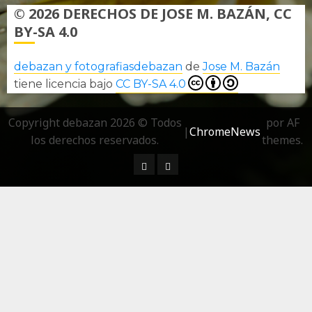
© 2026 DERECHOS DE JOSE M. BAZÁN, CC
BY-SA 4.0
debazan y fotografiasdebazan
de
Jose M. Bazán
tiene licencia bajo
CC BY-SA 4.0
Copyright debazan 2026 © Todos
por AF
|
ChromeNews
los derechos reservados.
themes.
¿ Quién soy…?
Más información sobre las 