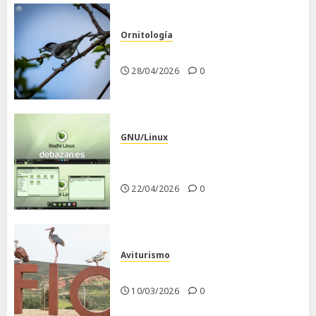
Ornitología
Curruca capirotada
28/04/2026
0
GNU/Linux
Despues de instalar Bodhi
Linux
22/04/2026
0
Aviturismo
Visita a FIO 2026
10/03/2026
0