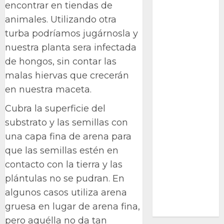
encontrar en tiendas de
Ciencia
animales. Utilizando otra
turba podríamos jugárnosla y
Curioso
nuestra planta sera infectada
de museos
de hongos, sin contar las
malas hiervas que crecerán
de viajes
en nuestra maceta.
Endoterapia
Cubra la superficie del
General
substrato y las semillas con
una capa fina de arena para
GNU/Linux
que las semillas estén en
Historia
contacto con la tierra y las
plántulas no se pudran. En
Ornitología
algunos casos utiliza arena
Tecnologías
gruesa en lugar de arena fina,
pero aquélla no da tan