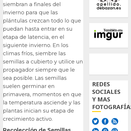
siembran a finales del
invierno para que las
plántulas crezcan todo lo que
puedan hasta entrar en su
etapa de latencia, en el
siguiente invierno. En los
climas fríos, siembre las
500px
Tumb
Twi
semillas a cubierto y utilice un
Inst
propagador siempre que le
sea posible. Las semillas
REDES
suelen germinar en
SOCIALES
primavera, momentos en que
Y MAS
la temperatura asciende y las
FOTOGRAFÍA
plantas inician su etapa de
crecimiento activo.
Recolección de Semillas