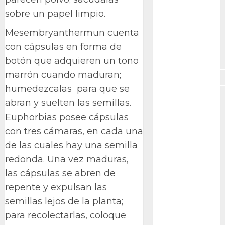
GNU/Linux
sobre un papel limpio.
Interesante
Mesembryanthermun cuenta
con cápsulas en forma de
Jardín
Botánico
botón que adquieren un tono
marrón cuando maduran;
Magnoliopsida
humedezcalas para que se
Manjaro
abran y suelten las semillas.
Euphorbias posee cápsulas
museos
con tres cámaras, en cada una
Nopal
de las cuales hay una semilla
redonda. Una vez maduras,
OpenSuse
las cápsulas se abren de
Opuntia
repente y expulsan las
semillas lejos de la planta;
otras
plantas
para recolectarlas, coloque