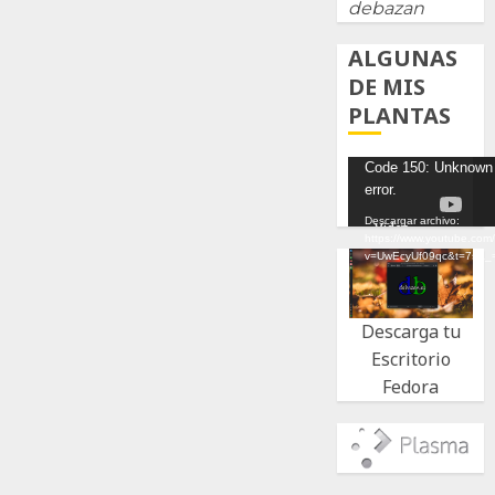
debazan
ALGUNAS
DE MIS
PLANTAS
Reproductor
Code 150: Unknown
error.
de
vídeo
Descargar archivo:
https://www.youtube.com
v=UwEcyUf09qc&t=7s&_
Descarga tu
Escritorio
Fedora