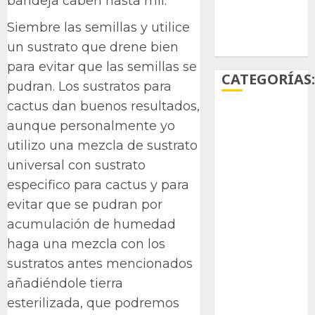
bandeja caben hasta mil.
Siembre las semillas y utilice
Ácido
carmínico
un sustrato que drene bien
para evitar que las semillas se
CATEGORÍAS
pudran. Los sustratos para
cactus dan buenos resultados,
Aficiones
aunque personalmente yo
utilizo una mezcla de sustrato
Aloe
universal con sustrato
Arqueología
especifico para cactus y para
evitar que se pudran por
Aviturismo
acumulación de humedad
Biología
haga una mezcla con los
sustratos antes mencionados
Botánica
añadiéndole tierra
Cactaceas
esterilizada, que podremos