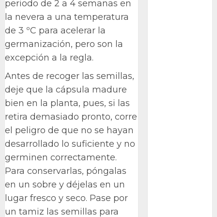
periodo de 2 a 4 semanas en
Bodhi
la nevera a una temperatura
Bornos
de 3 ºC para acelerar la
germanización, pero son la
botánico
excepción a la regla.
Briofitas
Antes de recoger las semillas,
Btrfs
deje que la cápsula madure
bien en la planta, pues, si las
Cactaceae
retira demasiado pronto, corre
cactus
el peligro de que no se hayan
desarrollado lo suficiente y no
Cactus y
germinen correctamente.
Suculentas
Para conservarlas, póngalas
Cactáceas
en un sobre y déjelas en un
lugar fresco y seco. Pase por
Campo de
Gibraltar
un tamiz las semillas para