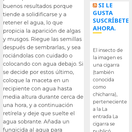
SI LE
buenos resultados porque
GUSTA
tiende a solidificarse y a
SUSCRÍBETE
retener el agua, lo que
AHORA.
propicia la aparición de algas
y musgos. Riegue las semillas
La cigarra
después de sembrarlas, y sea
El insecto de
rociándolas con cuidado o
la imagen es
colocando con agua debajo. Si
una cigarra
se decide por estos último,
(también
conocida
coloque la maceta en un
como
recipiente con agua hasta
chicharra),
media altura durante cerca de
perteneciente
una hora, y a continuación
a la La
retírela y deje que suelte el
entrada La
agua sobrante. Añada un
cigarra se
fungicida al agua para
publicó