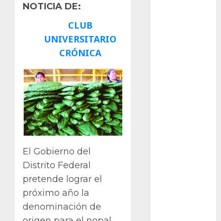
Bodhi
NOTICIA DE:
CLUB
Bornos
UNIVERSITARIO
botánico
CRÓNICA
Briofitas
Btrfs
Cactaceae
cactus
El Gobierno del
Cactus y
Suculentas
Distrito Federal
pretende lograr el
Cactáceas
próximo año la
Campo de
denominación de
Gibraltar
origen para el nopal,