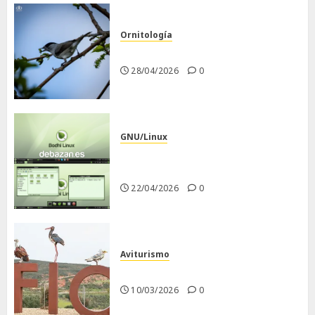
Ornitología
Curruca capirotada
28/04/2026
0
GNU/Linux
Despues de instalar Bodhi
Linux
22/04/2026
0
Aviturismo
Visita a FIO 2026
10/03/2026
0