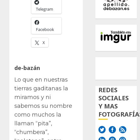
Telegram
Facebook
X
500px
Tumb
Twi
de-bazán
Inst
Lo que en nuestras
tierras gaditanas la
REDES
SOCIALES
miramos y ni
Y MAS
sabemos su nombre
FOTOGRAFÍA
como muchos la
llaman “pita”,
“chumbera”,