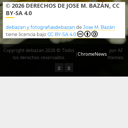
© 2026 DERECHOS DE JOSE M. BAZÁN, CC
BY-SA 4.0
debazan y fotografiasdebazan
de
Jose M. Bazán
tiene licencia bajo
CC BY-SA 4.0
Copyright debazan 2026 © Todos
por AF
|
ChromeNews
los derechos reservados.
themes.
¿ Quién soy…?
Más información sobre las 