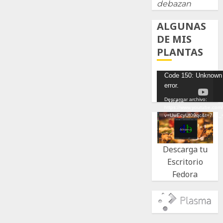
debazan
ALGUNAS
DE MIS
PLANTAS
Reproductor
Code 150: Unknown
error.
de
vídeo
Descargar archivo:
https://www.youtube.com
v=UwEcyUf09qc&t=7s&_
Descarga tu
Escritorio
Fedora