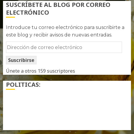
SUSCRÍBETE AL BLOG POR CORREO
ELECTRÓNICO
Introduce tu correo electrónico para suscribirte a
este blog y recibir avisos de nuevas entradas.
Dirección
de
Suscribirse
correo
electrónico
Únete a otros 159 suscriptores
POLITICAS:
¿ Quién soy…?
Más información sobre las cookies
Política de privacidad