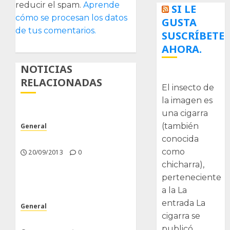
reducir el spam.
Aprende
SI LE
cómo se procesan los datos
GUSTA
de tus comentarios.
SUSCRÍBETE
AHORA.
NOTICIAS
La cigarra
RELACIONADAS
El insecto de
la imagen es
una cigarra
(también
General
conocida
Poco trabajo y sencillo.
como
20/09/2013
0
chicharra),
perteneciente
a la La
entrada La
General
cigarra se
Nuevas Incorporaciones
publicó