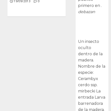
19/09/2013
0
primero en .
debazan
Larva
barrenadora
de la madera.
Un insecto
oculto
dentro de la
madera.
Nombre de la
especie:
Cerambyx
cerdo ssp.
mirbecki La
entrada Larva
barrenadora
de la madera.