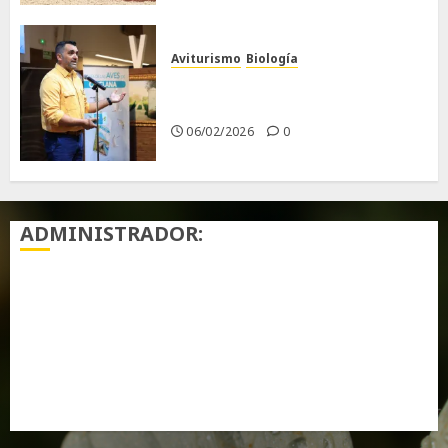
Aviturismo
Biología
Primera Guía de las Aves de
Chiclana
06/02/2026
0
ADMINISTRADOR:
Acceder
Feed de entradas
Feed de comentarios
WordPress.org