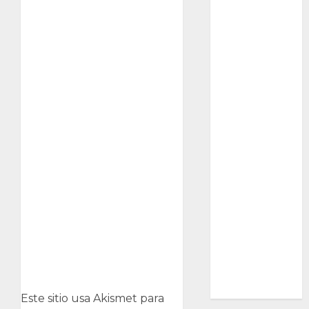
Ciencia
Curioso
de museos
de viajes
Endoterapia
General
GNU/Linux
Historia
Ornitología
Tecnologías
Este sitio usa Akismet para