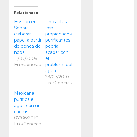
Packman
Relacionado
Pacman
Buscan en
Un cactus
Sonora
con
plantas
elaborar
propiedades
crasas
papel a partir
purificantes
de penca de
podría
Pteridofitas
nopal
acabar con
11/07/2009
el
San
En «General»
problemadel
Fernando
agua
23/07/2010
SCA3
En «General»
Mexicana
Stapelia
purifica el
divaricata
agua con un
cactus
Stapelia
07/06/2010
glabricaulis
S
En «General»
suculentas