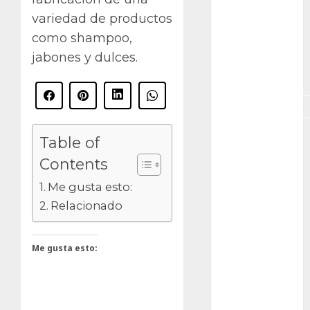
GNU/Linux
variedad de productos
Interesante
como shampoo,
jabones y dulces.
Jardín
Botánico
Magnoliopsida
Manjaro
Table of
Contents
museos
Me gusta esto:
Nopal
Relacionado
OpenSuse
Me gusta esto:
Opuntia
otras
plantas