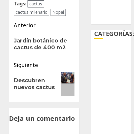
Tags:
cactus
cactus milenario
Nopal
Ácido
carmínico
Navegación
Anterior
CATEGORÍAS
de
Entrada
Jardín botánico de
anterior:
entradas
cactus de 400 m2
Aficiones
Aloe
Siguiente
Siguiente
Arqueología
Descubren
entrada:
nuevos cactus
Aviturismo
Biología
Botánica
Deja un comentario
Cactaceas