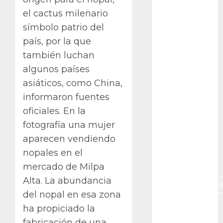
Canon R7
el cactus milenario
símbolo patrio del
Carnegiea
gigantea
país, por la que
también luchan
cochinilla
algunos países
del carmín
asiáticos, como China,
control de
informaron fuentes
plagas
oficiales. En la
debazan
fotografía una mujer
aparecen vendiendo
Debian
nopales en el
Econoticia
mercado de Milpa
Alta. La abundancia
espinocerebelo
del nopal en esa zona
exposicion
ha propiciado la
fabricación de una