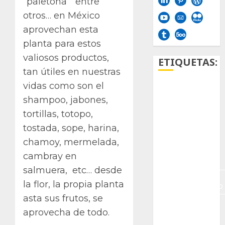
“paletona” entre
otros… en México
aprovechan esta
planta para estos
valiosos productos,
ETIQUETAS:
tan útiles en nuestras
vidas como son el
Aficion
shampoo, jabones,
Agave
tortillas, totopo,
tostada, sope, harina,
Aloe
chamoy, mermelada,
cambray en
Archlinux
salmuera, etc… desde
arte
la flor, la propia planta
contemporáneo
asta sus frutos, se
ataxia
aprovecha de todo.