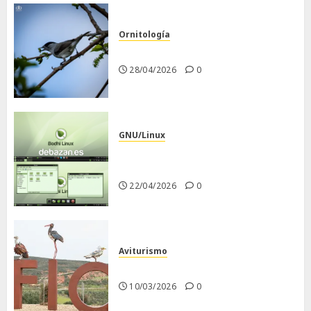
Ornitología
Curruca capirotada
28/04/2026
0
GNU/Linux
Despues de instalar Bodhi
Linux
22/04/2026
0
Aviturismo
Visita a FIO 2026
10/03/2026
0