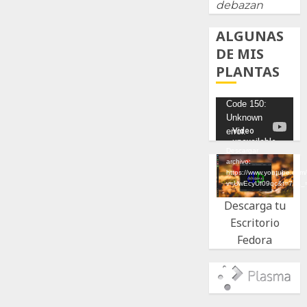
debazan
ALGUNAS
DE MIS
PLANTAS
Reproductor
Code 150:
Unknown
de
error.
vídeo
Descargar
archivo:
https://www.youtube.com
v=UwEcyUf09qc&t=7s&_
Descarga tu
Escritorio
Fedora