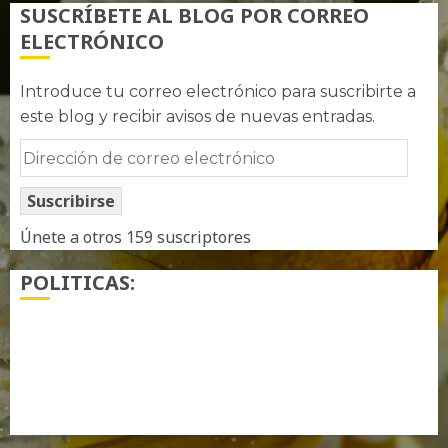
SUSCRÍBETE AL BLOG POR CORREO
ELECTRÓNICO
Introduce tu correo electrónico para suscribirte a
este blog y recibir avisos de nuevas entradas.
Dirección
de
Suscribirse
correo
electrónico
Únete a otros 159 suscriptores
POLITICAS:
¿ Quién soy…?
Más información sobre las cookies
Política de privacidad