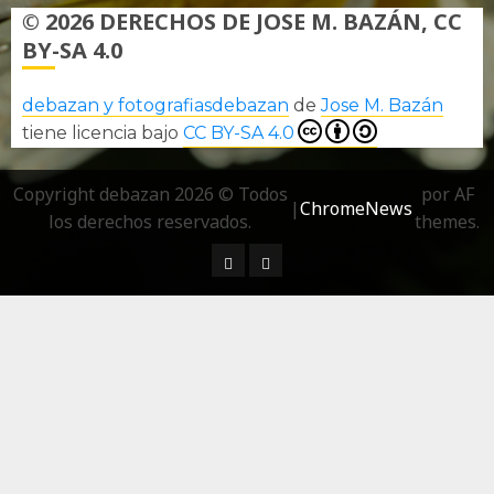
© 2026 DERECHOS DE JOSE M. BAZÁN, CC
BY-SA 4.0
debazan y fotografiasdebazan
de
Jose M. Bazán
tiene licencia bajo
CC BY-SA 4.0
Copyright debazan 2026 © Todos
por AF
|
ChromeNews
los derechos reservados.
themes.
¿ Quién soy…?
Más información sobre las 