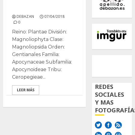
Stapelia
DEBAZAN
07/04/2018
0
Reino: Plantae División:
Magnoliophyta Clase:
Magnoliopsida Orden:
Gentianales Familia:
500px
Tumb
Twi
Apocynaceae Subfamilia:
Inst
Apocynoideae Tribu:
Ceropegieae...
REDES
LEER MÁS
SOCIALES
Y MAS
FOTOGRAFÍA