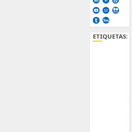
ETIQUETAS:
Aficion
Agave
Aloe
Archlinux
arte
contemporáneo
ataxia