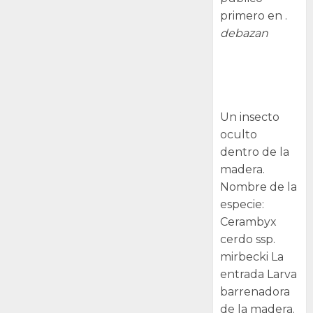
primero en .
debazan
Larva
barrenadora
de la madera.
Un insecto
oculto
dentro de la
madera.
Nombre de la
especie:
Cerambyx
cerdo ssp.
mirbecki La
entrada Larva
barrenadora
de la madera.