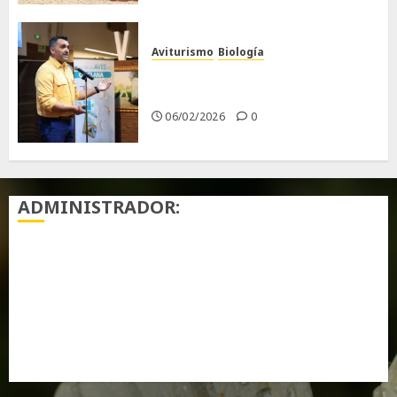
Aviturismo
Biología
Primera Guía de las Aves de
Chiclana
06/02/2026
0
ADMINISTRADOR:
Acceder
Feed de entradas
Feed de comentarios
WordPress.org