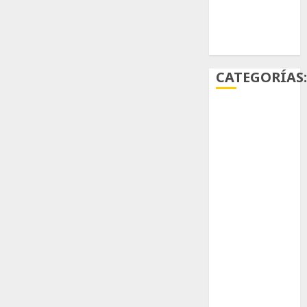
Ácido
carmínico
CATEGORÍAS
Aficiones
Aloe
Arqueología
Aviturismo
Biología
Botánica
Cactaceas