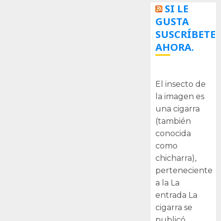
SI LE
GUSTA
SUSCRÍBETE
AHORA.
La cigarra
El insecto de
la imagen es
una cigarra
(también
conocida
como
chicharra),
perteneciente
a la La
entrada La
cigarra se
publicó