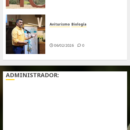
Aviturismo
Biología
Primera Guía de las Aves de
Chiclana
06/02/2026
0
ADMINISTRADOR:
Acceder
Feed de entradas
Feed de comentarios
WordPress.org