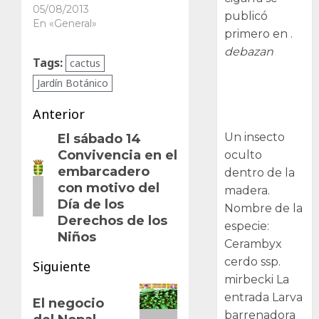
05/08/2013
publicó
En «General»
primero en .
debazan
Tags:
cactus
Jardín Botánico
Larva
barrenadora
Navegación
Anterior
de la madera.
de
Un insecto
El sábado 14
Entrada
Convivencia en el
oculto
anterior:
entradas
embarcadero
dentro de la
con motivo del
madera.
Día de los
Nombre de la
Derechos de los
especie:
Niños
Cerambyx
cerdo ssp.
Siguiente
mirbecki La
Siguiente
entrada Larva
El negocio
entrada:
barrenadora