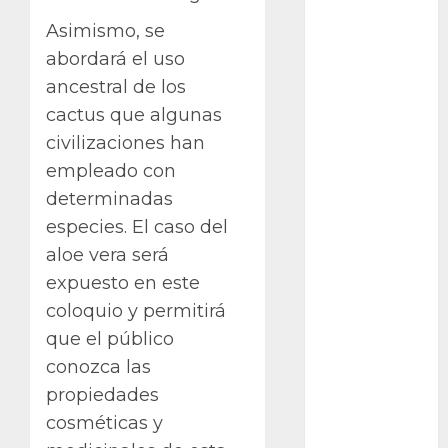
plantas
Asimismo, se
Packman
abordará el uso
ancestral de los
Pacman
cactus que algunas
plantas
civilizaciones han
crasas
empleado con
Pteridofitas
determinadas
especies. El caso del
San
Fernando
aloe vera será
expuesto en este
SCA3
coloquio y permitirá
Stapelia
que el público
divaricata
conozca las
propiedades
Stapelia
glabricaulis
cosméticas y
S