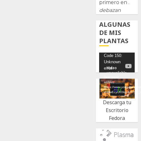
primero en .
debazan
ALGUNAS
DE MIS
PLANTAS
Reproductor
Code 150:
Unknown
de
error.
vídeo
Descargar
archivo:
https://www.youtube.com
v=UwEcyUf09qc&t=7s&_
Descarga tu
Escritorio
Fedora