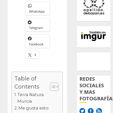
WhatsApp
Telegram
Facebook
500px
Tumb
Twi
X
Inst
Table of
REDES
SOCIALES
Contents
Y MAS
Terra Natura
FOTOGRAFÍA
Murcia
Me gusta esto: