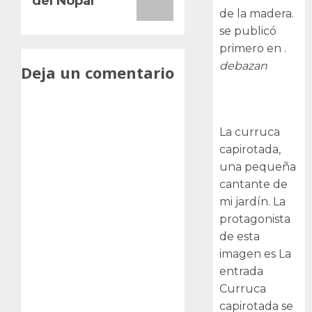
del Nopal
de la madera.
se publicó
primero en .
debazan
Deja un comentario
Curruca
capirotada
La curruca
capirotada,
una pequeña
cantante de
mi jardín. La
protagonista
de esta
imagen es La
entrada
Curruca
capirotada se