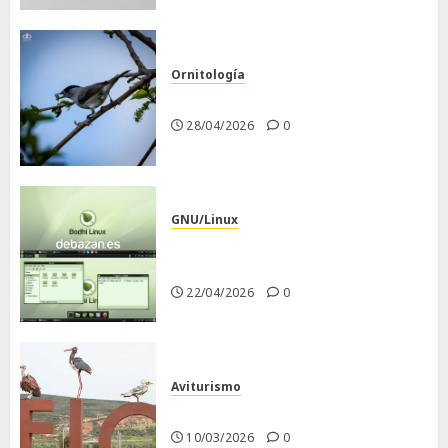
Ornitología
Curruca capirotada
28/04/2026
0
GNU/Linux
Despues de instalar Bodhi
Linux
22/04/2026
0
Aviturismo
Visita a FIO 2026
10/03/2026
0