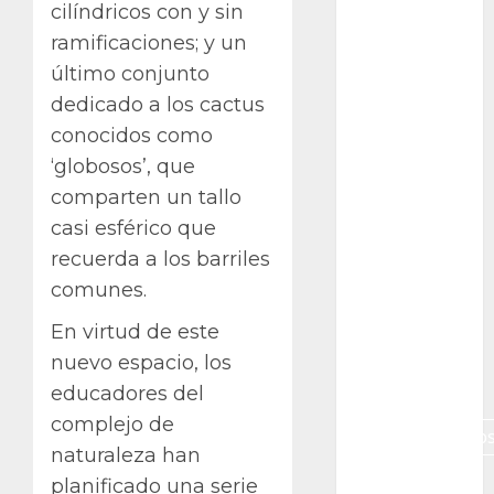
Gibraltar
cilíndricos con y sin
ramificaciones; y un
Canon R7
último conjunto
Carnegiea
dedicado a los cactus
gigantea
conocidos como
cochinilla
‘globosos’, que
del carmín
comparten un tallo
casi esférico que
control de
plagas
recuerda a los barriles
comunes.
debazan
En virtud de este
Debian
nuevo espacio, los
Econoticia
educadores del
complejo de
espinocerebelo
naturaleza han
exposicion
planificado una serie