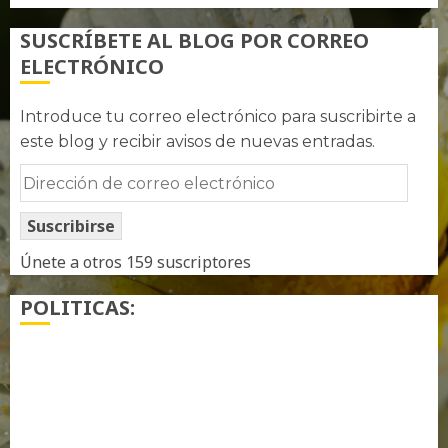
SUSCRÍBETE AL BLOG POR CORREO
ELECTRÓNICO
Introduce tu correo electrónico para suscribirte a
este blog y recibir avisos de nuevas entradas.
Dirección
de
Suscribirse
correo
electrónico
Únete a otros 159 suscriptores
POLITICAS:
¿ Quién soy…?
Más información sobre las cookies
Política de privacidad