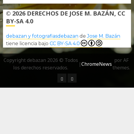
© 2026 DERECHOS DE JOSE M. BAZÁN, CC
BY-SA 4.0
debazan y fotografiasdebazan
de
Jose M. Bazán
tiene licencia bajo
CC BY-SA 4.0
Copyright debazan 2026 © Todos
por AF
|
ChromeNews
los derechos reservados.
themes.
¿ Quién soy…?
Más información sobre las 