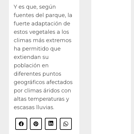
Cactaceas
Y es que, según
Ciencia
fuentes del parque, la
fuerte adaptación de
Curioso
estos vegetales a los
climas más extremos
de museos
ha permitido que
de viajes
extiendan su
población en
Endoterapia
diferentes puntos
General
geográficos afectados
por climas áridos con
GNU/Linux
altas temperaturas y
Historia
escasas lluvias.
Ornitología
Tecnologías