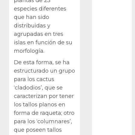
plantas de 25
especies diferentes
Bodhi
que han sido
Bornos
distribuidas y
agrupadas en tres
botánico
islas en función de su
Briofitas
morfología.
Btrfs
De esta forma, se ha
estructurado un grupo
Cactaceae
para los cactus
‘cladodios’, que se
cactus
caracterizan por tener
Cactus y
los tallos planos en
Suculentas
forma de raqueta; otro
Cactáceas
para los ‘columnares’,
que poseen tallos
Campo de