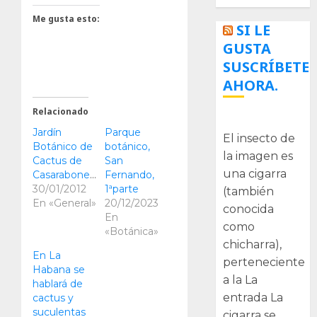
Me gusta esto:
SI LE
GUSTA
SUSCRÍBETE
AHORA.
Relacionado
La cigarra
Jardín
Parque
El insecto de
Botánico de
botánico,
la imagen es
Cactus de
San
una cigarra
Casarabonela
Fernando,
30/01/2012
1ªparte
(también
En «General»
20/12/2023
conocida
En
como
«Botánica»
chicharra),
En La
perteneciente
Habana se
a la La
hablará de
entrada La
cactus y
suculentas
cigarra se