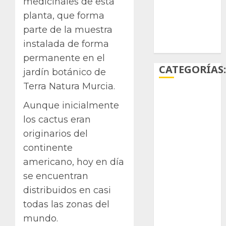
medicinales de esta
suculentas
planta, que forma
parte de la muestra
Ácido
carmínico
instalada de forma
permanente en el
CATEGORÍAS
jardín botánico de
Terra Natura Murcia.
Aficiones
Aunque inicialmente
los cactus eran
Aloe
originarios del
Arqueología
continente
americano, hoy en día
Aviturismo
se encuentran
Biología
distribuidos en casi
todas las zonas del
Botánica
mundo.