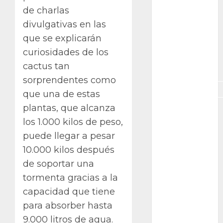
de charlas
GNU/Linux
divulgativas en las
que se explicarán
Interesante
curiosidades de los
Jardín
cactus tan
Botánico
sorprendentes como
Magnoliopsida
que una de estas
plantas, que alcanza
Manjaro
los 1.000 kilos de peso,
museos
puede llegar a pesar
10.000 kilos después
Nopal
de soportar una
OpenSuse
tormenta gracias a la
capacidad que tiene
Opuntia
para absorber hasta
otras
9.000 litros de agua.