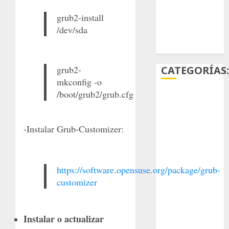
suculentas
grub2-install
/dev/sda
Ácido
carmínico
CATEGORÍAS
grub2-
mkconfig -o
/boot/grub2/grub.cfg
Aficiones
Aloe
-Instalar Grub-Customizer:
Arqueología
Aviturismo
https://software.opensuse.org/package/grub-
customizer
Biología
Botánica
Instalar o actualizar