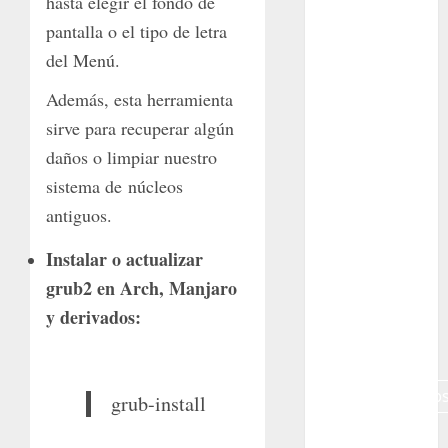
hasta elegir el fondo de
Gibraltar
pantalla o el tipo de letra
Canon R7
del Menú.
Carnegiea
Además, esta herramienta
gigantea
sirve para recuperar algún
cochinilla
daños o limpiar nuestro
del carmín
sistema de núcleos
control de
antiguos.
plagas
Instalar o actualizar
debazan
grub2 en Arch, Manjaro
Debian
y derivados:
Econoticia
espinocerebelo
grub-install /dev/sda
exposicion