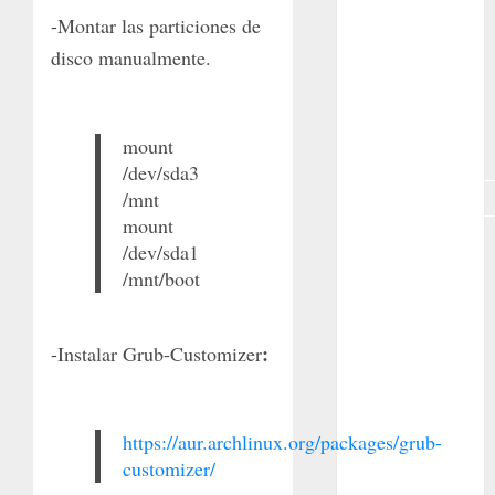
-Montar las particiones de
GNU/Linux
disco manualmente.
Interesante
Jardín
mount
Botánico
/dev/sda3
/mnt
Magnoliopsida
mount
Manjaro
/dev/sda1
/mnt/boot
museos
Nopal
:
-Instalar Grub-Customizer
OpenSuse
Opuntia
https://aur.archlinux.org/packages/grub-
customizer/
otras