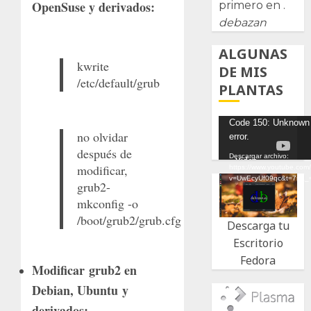
OpenSuse y derivados:
primero en .
debazan
ALGUNAS
kwrite
DE MIS
/etc/default/grub
PLANTAS
Reproductor
Code 150: Unknown
no olvidar
error.
de
después de
vídeo
Descargar archivo:
modificar,
https://www.youtube.com
v=UwEcyUf09qc&t=7s&_
grub2-
mkconfig -o
/boot/grub2/grub.cfg
Descarga tu
Escritorio
Fedora
Modificar grub2 en
Debian, Ubuntu y
derivados: