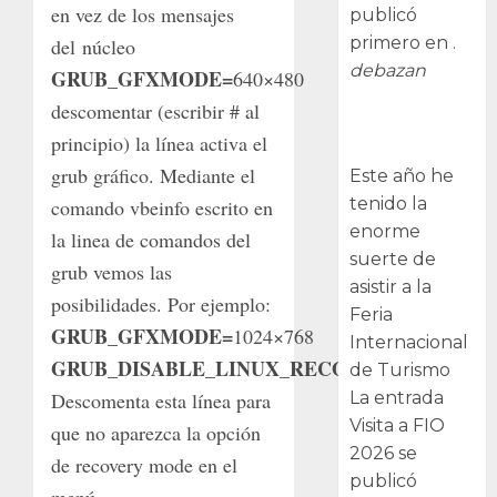
en vez de los mensajes
publicó
primero en .
del núcleo
debazan
GRUB_GFXMODE=
640×480
descomentar (escribir # al
Visita a FIO
principio) la línea activa el
2026
grub gráfico. Mediante el
Este año he
tenido la
comando vbeinfo escrito en
enorme
la linea de comandos del
suerte de
grub vemos las
asistir a la
posibilidades. Por ejemplo:
Feria
GRUB_GFXMODE=
1024×768
Internacional
GRUB_DISABLE_LINUX_RECOVERY=
“true”
de Turismo
La entrada
Descomenta esta línea para
Visita a FIO
que no aparezca la opción
2026 se
de recovery mode en el
publicó