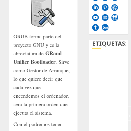
GRUB forma parte del
ETIQUETAS:
proyecto GNU y es la
GRand
abreviatura de
Aficion
Unifier Bootloader
. Sirve
como Gestor de Arranque,
Agave
lo que quiere decir que
Aloe
cada vez que
encendemos el ordenador,
Archlinux
sera la primera orden que
arte
ejecuta el sistema.
contemporáneo
Con el podremos tener
ataxia