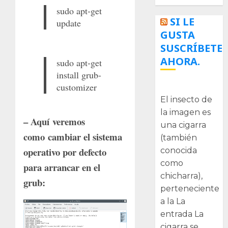
sudo apt-get
SI LE
update
GUSTA
SUSCRÍBETE
AHORA.
sudo apt-get
install grub-
customizer
La cigarra
El insecto de
la imagen es
– Aquí veremos
una cigarra
como cambiar el sistema
(también
operativo por defecto
conocida
como
para arrancar en el
chicharra),
grub:
perteneciente
a la La
entrada La
cigarra se