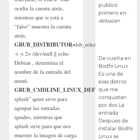
publicó
oculta la cuenta atrás,
primero en .
mientras que si está a
debazan
“false” muestra la cuenta
atrás.
Despues de
instalar Bodhi
GRUB_DISTRIBUTOR=
lsb_release
Linux
-i -s 2> /dev/null || echo
De vuelta en
Debian , determina el
Bodhi Linux.
nombre de la entrada del
Es una de
menú.
esas distros
GRUB_CMDLINE_LINUX_DEFAULT=
“quiet
que me
conquistan
splash” quiet sirve para
por dos La
agrupar las entradas
entrada
iguales, mientras que
Despues de
splash sirve para que nos
instalar Bodhi
muestre la imagen de carga
Linux se