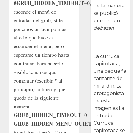
#GRUB_HIDDEN_TIMEOUT=
0,
de la madera.
esconde el menú de
se publicó
entradas del grub, si le
primero en .
debazan
ponemos un tiempo mas
alto lo que hace es
Curruca
esconder el menú, pero
capirotada
esperarse un tiempo hasta
La curruca
continuar. Para hacerlo
capirotada,
una pequeña
visible tenemos que
cantante de
comentar (escribir # al
mi jardín. La
principio) la linea y que
protagonista
queda de la siguiente
de esta
manera
imagen es La
GRUB_HIDDEN_TIMEOUT=
0
entrada
GRUB_HIDDEN_MENU_QUIET=
Curruca
capirotada se
true/false, si está a “true”