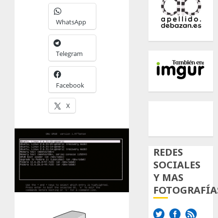
WhatsApp
Telegram
Facebook
500px
Tumb
Twi
X
Inst
REDES
SOCIALES
Y MAS
FOTOGRAFÍA