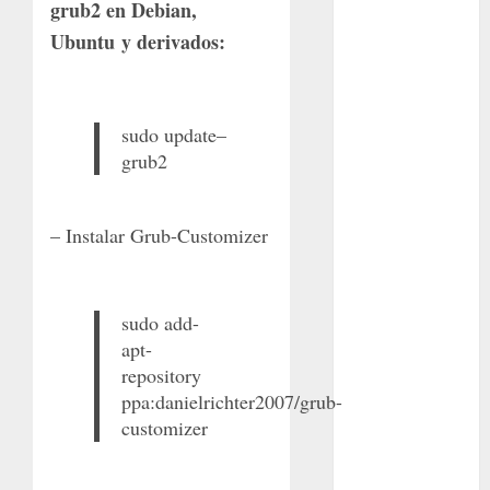
Cactaceas
grub2 en Debian,
Ubuntu y derivados:
Ciencia
Curioso
sudo
update
–
de museos
grub2
de viajes
– Instalar Grub-Customizer
Endoterapia
General
sudo add-
GNU/Linux
apt-
repository
Historia
ppa:danielrichter2007/grub-
customizer
Ornitología
Tecnologías