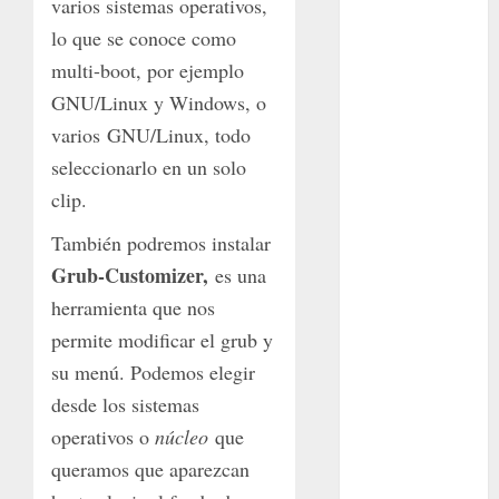
varios sistemas operativos,
lo que se conoce como
Bodhi
multi-boot, por ejemplo
Bornos
GNU/Linux y Windows, o
botánico
varios GNU/Linux, todo
seleccionarlo en un solo
Briofitas
clip.
Btrfs
También podremos instalar
Grub-Customizer,
es una
Cactaceae
herramienta que nos
cactus
permite modificar el grub y
su menú. Podemos elegir
Cactus y
Suculentas
desde los sistemas
operativos o
núcleo
que
Cactáceas
queramos que aparezcan
Campo de