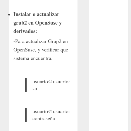
plantas
Instalar o actualizar
Packman
grub2 en OpenSuse y
Pacman
derivados:
plantas
-Para actualizar Grup2 en
crasas
OpenSuse, y verificar que
Pteridofitas
sistema encuentra.
San
Fernando
usuario@usuario:
SCA3
su
Stapelia
divaricata
usuario@usuario:
Stapelia
contraseña
glabricaulis
S