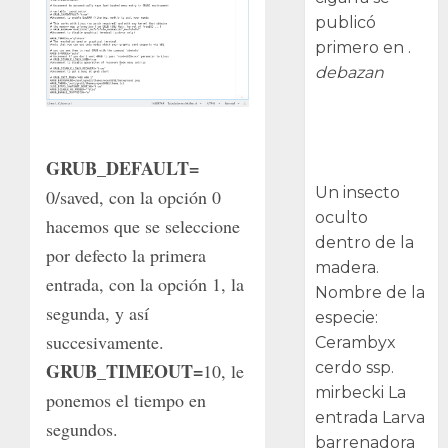
publicó
primero en .
debazan
Larva
barrenadora
GRUB_DEFAULT=
de la madera.
Un insecto
0/saved, con la opción 0
oculto
hacemos que se seleccione
dentro de la
por defecto la primera
madera.
entrada, con la opción 1, la
Nombre de la
segunda, y así
especie:
succesivamente.
Cerambyx
cerdo ssp.
GRUB_TIMEOUT=
10, le
mirbecki La
ponemos el tiempo en
entrada Larva
segundos.
barrenadora