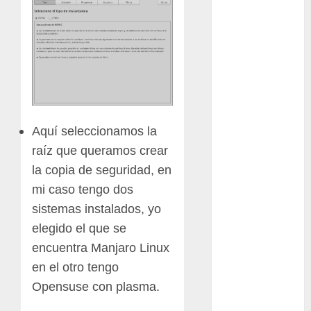
Cactaceas
Ciencia
Curioso
de museos
de viajes
Aquí seleccionamos la
raíz que queramos crear
Endoterapia
la copia de seguridad, en
General
mi caso tengo dos
sistemas instalados, yo
GNU/Linux
elegido el que se
Historia
encuentra Manjaro Linux
en el otro tengo
Ornitología
Opensuse con plasma.
Tecnologías