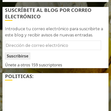
SUSCRÍBETE AL BLOG POR CORREO
ELECTRÓNICO
Introduce tu correo electrónico para suscribirte a
este blog y recibir avisos de nuevas entradas.
Dirección
de
Suscribirse
correo
electrónico
Únete a otros 159 suscriptores
POLITICAS:
¿ Quién soy…?
Más información sobre las cookies
Política de privacidad