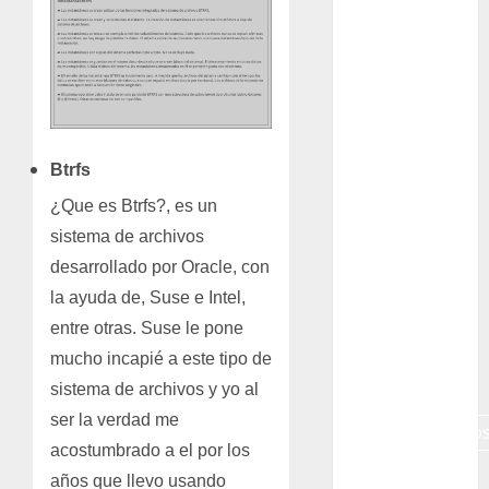
Gibraltar
Canon R7
Carnegiea
gigantea
cochinilla
Btrfs
del carmín
¿Que es Btrfs?, es un
control de
sistema de archivos
plagas
desarrollado por Oracle, con
debazan
la ayuda de, Suse e Intel,
entre otras. Suse le pone
Debian
mucho incapié a este tipo de
Econoticia
sistema de archivos y yo al
ser la verdad me
espinocerebelo
acostumbrado a el por los
exposicion
años que llevo usando