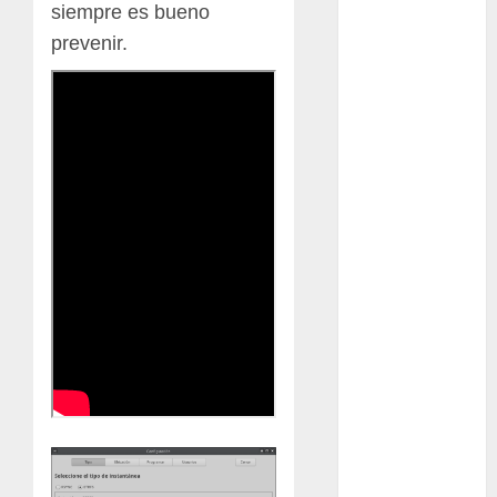
siempre es bueno
Bodhi
prevenir.
Bornos
botánico
Briofitas
Btrfs
Cactaceae
cactus
Cactus y
Suculentas
Cactáceas
Campo de