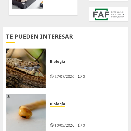
duro
en
Linux
09/06/2025
TE PUEDEN INTERESAR
0
Biología
La cigarra
27/07/2026
0
Biología
Larva barrenadora de la
madera.
10/05/2026
0