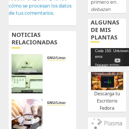
primero en .
cómo se procesan los datos
debazan
de tus comentarios.
ALGUNAS
DE MIS
NOTICIAS
PLANTAS
RELACIONADAS
Reproductor
Code 150: Unknown
error.
de
GNU/Linux
Despues
vídeo
Descargar archivo:
https://www.youtube.com
de
v=UwEcyUf09qc&t=7s&_
instalar
Bodhi
Linux
Descarga tu
Escritorio
GNU/Linux
22/04/2026
Fedora
0
Herramientas
útiles
para tu
disco