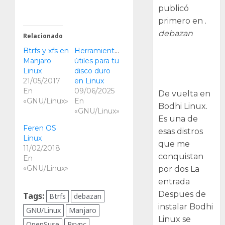
publicó
primero en .
debazan
Relacionado
Btrfs y xfs en
Herramientas
Despues de
Manjaro
útiles para tu
instalar Bodhi
Linux
disco duro
Linux
21/05/2017
en Linux
En
09/06/2025
De vuelta en
«GNU/Linux»
En
Bodhi Linux.
«GNU/Linux»
Es una de
Feren OS
esas distros
Linux
que me
11/02/2018
conquistan
En
«GNU/Linux»
por dos La
entrada
Despues de
Tags:
Btrfs
debazan
instalar Bodhi
GNU/Linux
Manjaro
Linux se
OpenSuse
Rsync