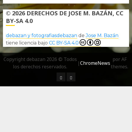
© 2026 DERECHOS DE JOSE M. BAZÁN, CC
BY-SA 4.0
debazan y fotografiasdebazan
de
Jose M. Bazán
tiene licencia bajo
CC BY-SA 4.0
Copyright debazan 2026 © Todos
por AF
|
ChromeNews
los derechos reservados.
themes.
¿ Quién soy…?
Más información sobre las 