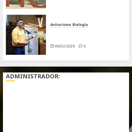
Aviturismo
Biología
Primera Guía de las Aves de
Chiclana
06/02/2026
0
ADMINISTRADOR:
Acceder
Feed de entradas
Feed de comentarios
WordPress.org