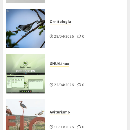
Ornitología
Curruca capirotada
28/04/2026
0
GNU/Linux
Despues de instalar Bodhi
Linux
22/04/2026
0
Aviturismo
Visita a FIO 2026
10/03/2026
0