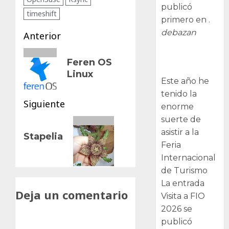
publicó
timeshift
primero en .
debazan
Navegación
Anterior
de
Entrada
Visita a FIO
Feren OS
anterior:
2026
entradas
Linux
Este año he
tenido la
Siguiente
enorme
suerte de
Siguiente
asistir a la
Stapelia
entrada:
Feria
Internacional
de Turismo
La entrada
Deja un comentario
Visita a FIO
2026 se
publicó