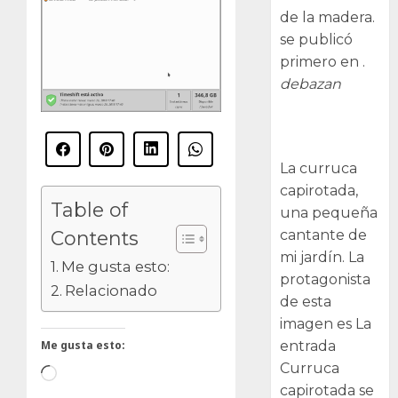
de la madera.
se publicó
primero en .
debazan
Curruca
capirotada
La curruca
capirotada,
Table of
una pequeña
Contents
cantante de
mi jardín. La
Me gusta esto:
protagonista
Relacionado
de esta
imagen es La
entrada
Me gusta esto:
Curruca
Cargando...
capirotada se