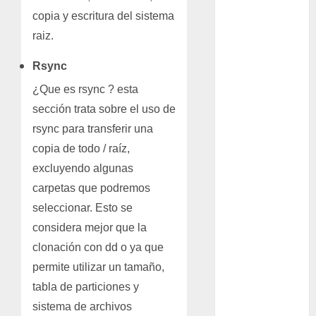
plantas
copia y escritura del sistema
Packman
raiz.
Pacman
Rsync
¿Que es rsync ? esta
plantas
crasas
sección trata sobre el uso de
rsync para transferir una
Pteridofitas
copia de todo / raíz,
San
excluyendo algunas
Fernando
carpetas que podremos
SCA3
seleccionar. Esto se
considera mejor que la
Stapelia
clonación con dd o ya que
divaricata
permite utilizar un tamaño,
Stapelia
tabla de particiones y
glabricaulis
S
sistema de archivos