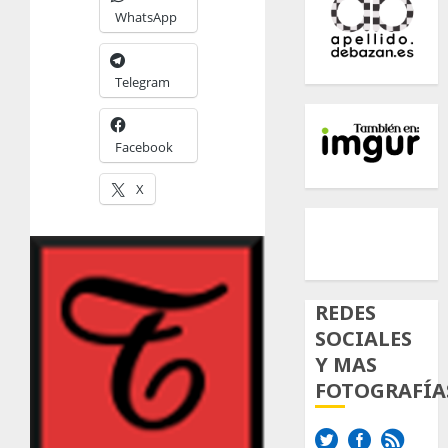
WhatsApp
Telegram
Facebook
X
500px
Tumb
Twi
Inst
REDES
SOCIALES
Y MAS
FOTOGRAFÍA