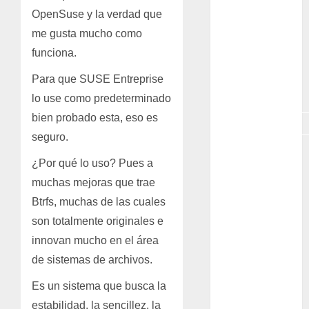
OpenSuse y la verdad que
GNU/Linux
me gusta mucho como
Interesante
funciona.
Para que SUSE Entreprise
Jardín
Botánico
lo use como predeterminado
bien probado esta, eso es
Magnoliopsida
seguro.
Manjaro
¿Por qué lo uso? Pues a
museos
muchas mejoras que trae
Btrfs, muchas de las cuales
Nopal
son totalmente originales e
innovan mucho en el área
OpenSuse
de sistemas de archivos.
Opuntia
Es un sistema que busca la
otras
estabilidad, la sencillez, la