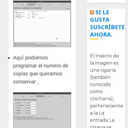
SI LE
GUSTA
SUSCRÍBETE
AHORA.
La cigarra
El insecto de
Aquí podremos
la imagen es
programar el numero de
una cigarra
copias que queramos
(también
conservar .
conocida
como
chicharra),
perteneciente
a la La
entrada La
cigarra se