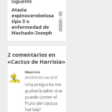
Siguiente
Ataxia
Siguiente
espinocerebelosa
entrada:
tipo 3 o
enfermedad de
Machado-Joseph
2 comentarios en
«
Cactus de Harrisia
»
Mauricio
29/03/2023 a las 03:13
Una pregunta me
gustaría saber si se
puede comer el
fruto del cactus
harrisia?