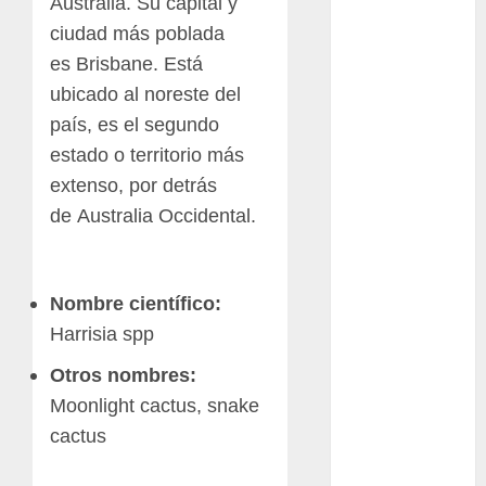
Australia. Su capital y
Packman
ciudad más poblada
es Brisbane. Está
Pacman
ubicado al noreste del
plantas
país, es el segundo
crasas
estado o territorio más
Pteridofitas
extenso, por detrás
de Australia Occidental.
San
Fernando
SCA3
Nombre científico:
Harrisia spp
Stapelia
divaricata
Otros nombres:
Stapelia
Moonlight cactus, snake
glabricaulis
cactus
S
suculentas