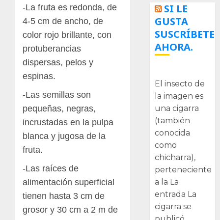
SI LE
-La fruta es redonda, de
GUSTA
4-5 cm de ancho, de
SUSCRÍBETE
color rojo brillante, con
AHORA.
protuberancias
dispersas, pelos y
La cigarra
espinas.
El insecto de
-Las semillas son
la imagen es
pequeñas, negras,
una cigarra
(también
incrustadas en la pulpa
conocida
blanca y jugosa de la
como
fruta.
chicharra),
-Las raíces de
perteneciente
alimentación superficial
a la La
entrada La
tienen hasta 3 cm de
cigarra se
grosor y 30 cm a 2 m de
publicó