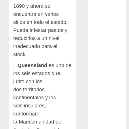
GNU/Linux
1890 y ahora se
encuentra en varios
Interesante
sitios en todo el estado.
Jardín
Puede infestar pastos y
Botánico
reducirlos a un nivel
Magnoliopsida
inadecuado para el
stock.
Manjaro
–
Queensland
es uno de
museos
los seis estados que,
Nopal
junto con los
dos territorios
OpenSuse
continentales y los
seis insulares,
Opuntia
conforman
otras
la Mancomunidad de
plantas