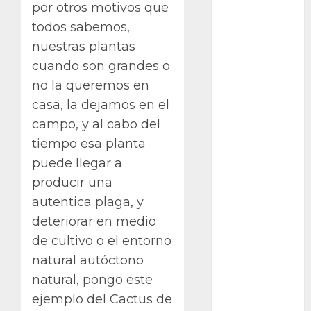
Bodhi
por otros motivos que
todos sabemos,
Bornos
nuestras plantas
botánico
cuando son grandes o
no la queremos en
Briofitas
casa, la dejamos en el
campo, y al cabo del
Btrfs
tiempo esa planta
Cactaceae
puede llegar a
producir una
cactus
autentica plaga, y
Cactus y
deteriorar en medio
Suculentas
de cultivo o el entorno
Cactáceas
natural autóctono
natural, pongo este
Campo de
Gibraltar
ejemplo del
Cactus de