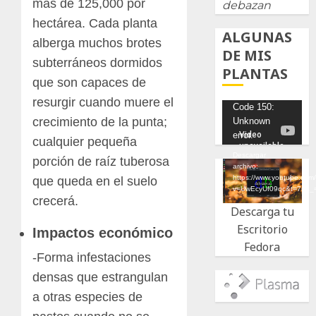
más de 125,000 por
debazan
hectárea. Cada planta
ALGUNAS
alberga muchos brotes
DE MIS
subterráneos dormidos
PLANTAS
que son capaces de
resurgir cuando muere el
Reproductor
Code 150:
crecimiento de la punta;
Unknown
de
error.
cualquier pequeña
vídeo
Descargar
porción de raíz tuberosa
archivo:
https://www.youtube.com
que queda en el suelo
v=UwEcyUf09qc&t=7s&_
crecerá.
Descarga tu
Escritorio
Impactos económico
Fedora
-Forma infestaciones
densas que estrangulan
a otras especies de