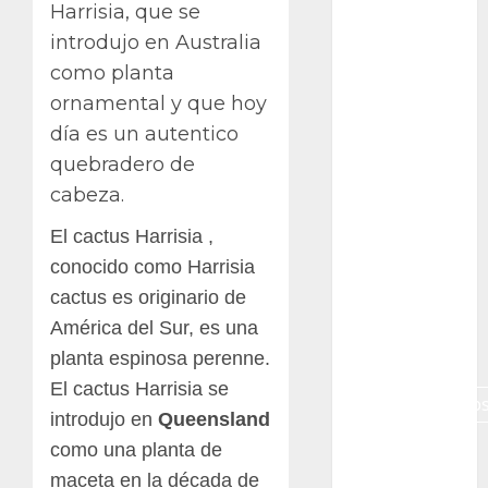
Harrisia, que se
Canon R7
introdujo en Australia
Carnegiea
como planta
gigantea
ornamental y que hoy
día es un autentico
cochinilla
del carmín
quebradero de
cabeza.
control de
plagas
El cactus Harrisia ,
debazan
conocido como Harrisia
cactus es originario de
Debian
América del Sur, es una
Econoticia
planta espinosa perenne.
El cactus Harrisia se
espinocerebelo
introdujo en
Queensland
como una planta de
exposicion
maceta en la década de