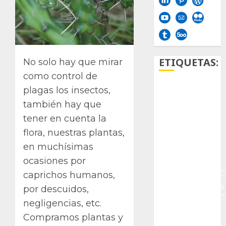
ETIQUETAS:
No solo hay que mirar
como control de
plagas los insectos,
Aficion
también hay que
Agave
tener en cuenta la
flora, nuestras plantas,
Aloe
en muchísimas
Archlinux
ocasiones por
caprichos humanos,
arte
contemporáneo
por descuidos,
negligencias, etc.
ataxia
Compramos plantas y