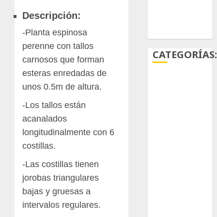
Descripción:
Ácido
carmínico
-Planta espinosa
perenne con tallos
CATEGORÍAS
carnosos que forman
esteras enredadas de
Aficiones
unos 0.5m de altura.
Aloe
-Los tallos están
acanalados
Arqueología
longitudinalmente con 6
Aviturismo
costillas.
-Las costillas tienen
Biología
jorobas triangulares
Botánica
bajas y gruesas a
intervalos regulares.
Cactaceas