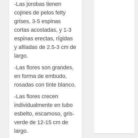
-Las jorobas tienen
Ciencia
cojines de pelos felty
Curioso
grises, 3-5 espinas
cortas acostadas, y 1-3
de museos
espinas erectas, rígidas
de viajes
y afiladas de 2.5-3 cm de
largo.
Endoterapia
-Las flores son grandes,
General
en forma de embudo,
rosadas con tinte blanco.
GNU/Linux
-Las flores crecen
Historia
individualmente en tubo
Ornitología
esbelto, escamoso, gris-
verde de 12-15 cm de
Tecnologías
largo.