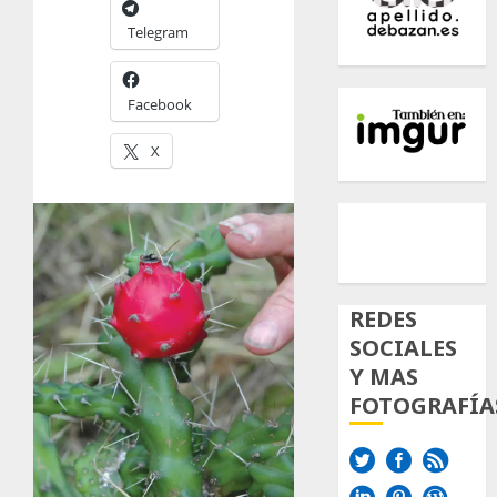
Telegram
Facebook
X
500px
Tumb
Twi
Inst
REDES
SOCIALES
Y MAS
FOTOGRAFÍA