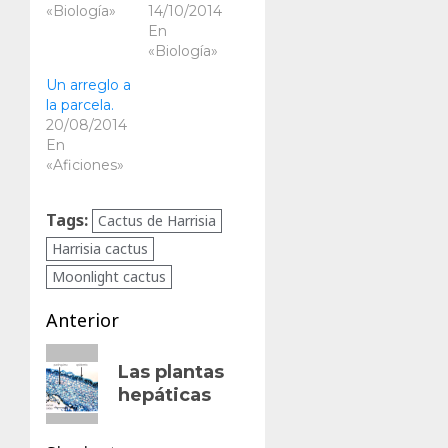
«Biología»
14/10/2014
En
«Biología»
Un arreglo a
la parcela.
20/08/2014
En
«Aficiones»
Tags:
Cactus de Harrisia
Harrisia cactus
Moonlight cactus
Navegación
Anterior
de
Entrada
Las plantas
anterior:
entradas
hepáticas