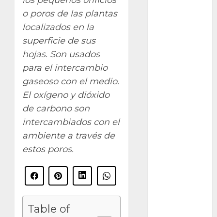
los pequeños orificios
plantas
o poros de las plantas
Packman
localizados en la
superficie de sus
Pacman
hojas. Son usados
plantas
para el intercambio
crasas
gaseoso con el medio.
Pteridofitas
El oxígeno y dióxido
de carbono son
San
intercambiados con el
Fernando
ambiente a través de
SCA3
estos poros.
Stapelia
divaricata
Stapelia
glabricaulis
Table of
S