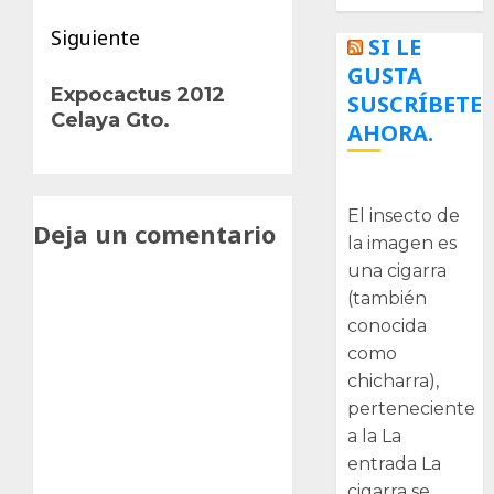
Siguiente
SI LE
GUSTA
Siguiente
Expocactus 2012
SUSCRÍBETE
entrada:
Celaya Gto.
AHORA.
La cigarra
El insecto de
Deja un comentario
la imagen es
una cigarra
(también
conocida
como
chicharra),
perteneciente
a la La
entrada La
cigarra se