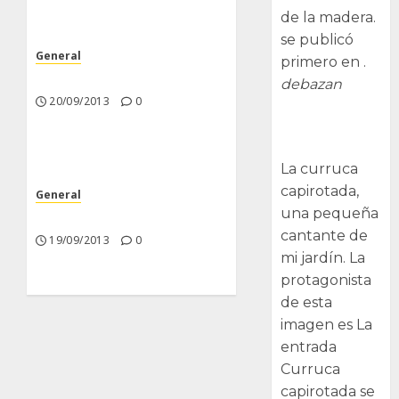
de la madera.
se publicó
General
primero en .
Poco trabajo y sencillo.
debazan
20/09/2013
0
Curruca
capirotada
La curruca
capirotada,
General
una pequeña
Nuevas Incorporaciones
cantante de
19/09/2013
0
mi jardín. La
protagonista
de esta
imagen es La
entrada
Curruca
capirotada se