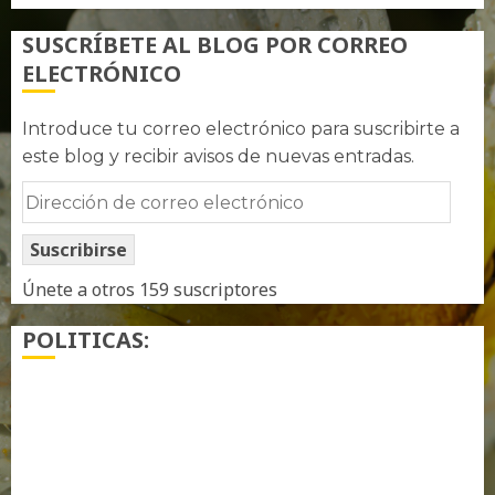
SUSCRÍBETE AL BLOG POR CORREO
ELECTRÓNICO
Introduce tu correo electrónico para suscribirte a
este blog y recibir avisos de nuevas entradas.
Dirección
de
Suscribirse
correo
electrónico
Únete a otros 159 suscriptores
POLITICAS:
¿ Quién soy…?
Más información sobre las cookies
Política de privacidad