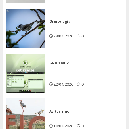
Ornitología
Curruca capirotada
28/04/2026
0
GNU/Linux
Despues de instalar Bodhi
Linux
22/04/2026
0
Aviturismo
Visita a FIO 2026
10/03/2026
0