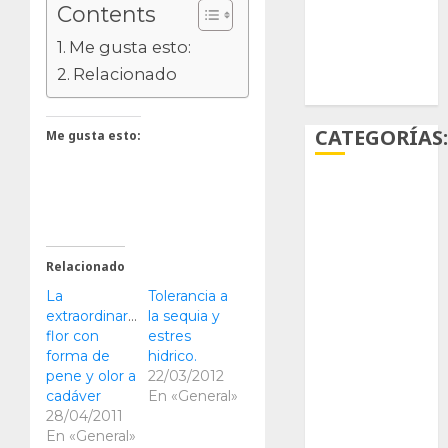
Contents
suculentas
Me gusta esto:
Ácido
Relacionado
carmínico
CATEGORÍAS
Me gusta esto:
Aficiones
Aloe
Relacionado
Arqueología
La
Tolerancia a
extraordinaria
la sequia y
Aviturismo
flor con
estres
forma de
hidrico.
Biología
pene y olor a
22/03/2012
cadáver
En «General»
Botánica
28/04/2011
En «General»