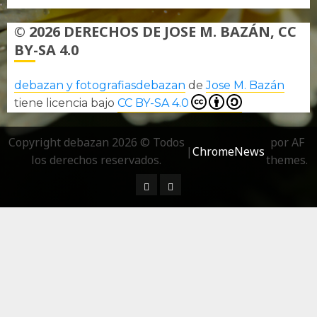
© 2026 DERECHOS DE JOSE M. BAZÁN, CC
BY-SA 4.0
debazan y fotografiasdebazan
de
Jose M. Bazán
tiene licencia bajo
CC BY-SA 4.0
Copyright debazan 2026 © Todos
por AF
|
ChromeNews
los derechos reservados.
themes.
¿ Quién soy…?
Más información sobre las 