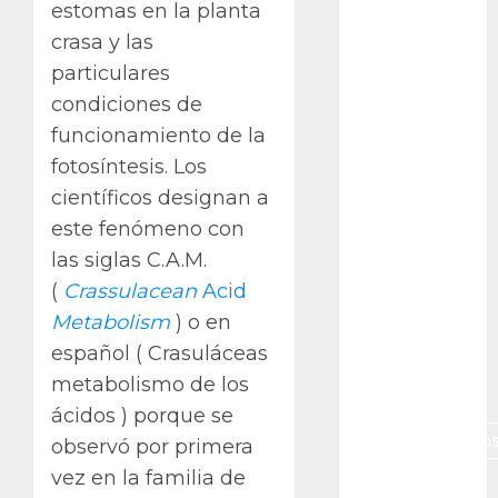
Gibraltar
estomas en la planta
crasa y las
Canon R7
particulares
Carnegiea
condiciones de
gigantea
funcionamiento de la
cochinilla
fotosíntesis. Los
del carmín
científicos designan a
este fenómeno con
control de
plagas
las siglas C.A.M.
(
Crassulacean
Acid
debazan
Metabolism
) o en
Debian
español ( Crasuláceas
metabolismo de los
Econoticia
ácidos ) porque se
espinocerebelo
observó por primera
vez en la familia de
exposicion