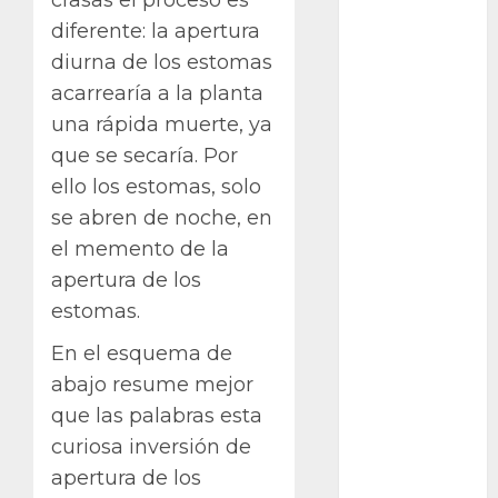
crasas el proceso es
diferente: la apertura
Bodhi
diurna de los estomas
Bornos
acarrearía a la planta
una rápida muerte, ya
botánico
que se secaría. Por
Briofitas
ello los estomas, solo
se abren de noche, en
Btrfs
el memento de la
Cactaceae
apertura de los
estomas.
cactus
En el esquema de
Cactus y
abajo resume mejor
Suculentas
que las palabras esta
Cactáceas
curiosa inversión de
apertura de los
Campo de