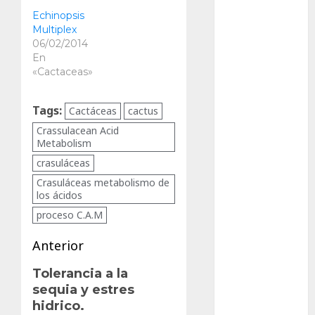
Cactaceas
Echinopsis
Multiplex
Ciencia
06/02/2014
En
Curioso
«Cactaceas»
de museos
Tags:
Cactáceas
cactus
de viajes
Crassulacean Acid
Metabolism
Endoterapia
crasuláceas
Crasuláceas metabolismo de
General
los ácidos
proceso C.A.M
GNU/Linux
Navegación
Anterior
Historia
de
Entrada
Tolerancia a la
Ornitología
sequia y estres
anterior:
entradas
hidrico.
Tecnologías