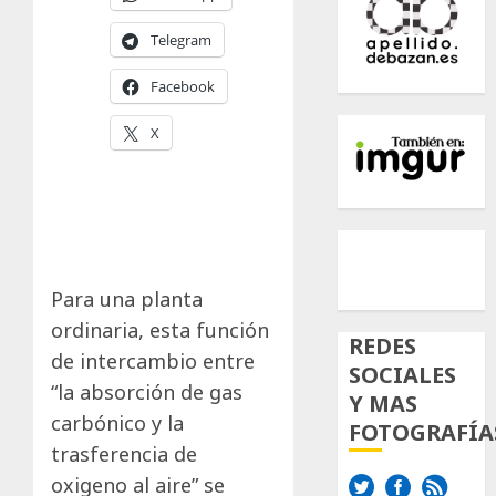
Telegram
Facebook
X
500px
Tumb
Twi
Inst
Para una planta
ordinaria, esta función
REDES
de intercambio entre
SOCIALES
“la absorción de gas
Y MAS
carbónico y la
FOTOGRAFÍA
trasferencia de
oxigeno al aire” se