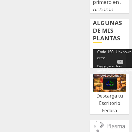
primero en .
debazan
ALGUNAS
DE MIS
PLANTAS
Reproductor
Code 150: Unknown
error.
de
vídeo
Descargar archivo:
https://www.youtube.com
v=UwEcyUf09qc&t=7s&_
Descarga tu
Escritorio
Fedora