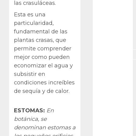
las crasuláceas.
GNU/Linux
Esta es una
particularidad,
Interesante
fundamental de las
Jardín
plantas crasas, que
Botánico
permite comprender
Magnoliopsida
mejor como pueden
economizar el agua y
Manjaro
subsistir en
museos
condiciones increíbles
de sequía y de calor.
Nopal
OpenSuse
ESTOMAS:
En
botánica, se
Opuntia
denominan estomas a
otras