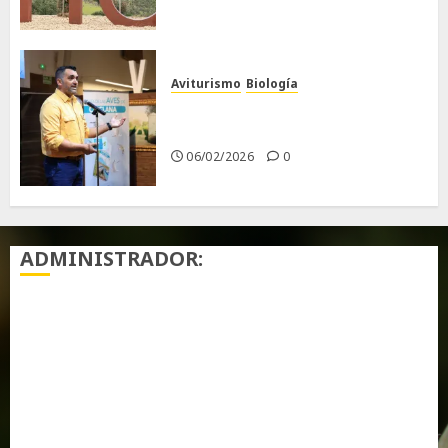
Aviturismo
Biología
Primera Guía de las Aves de
Chiclana
06/02/2026
0
ADMINISTRADOR:
Acceder
Feed de entradas
Feed de comentarios
WordPress.org