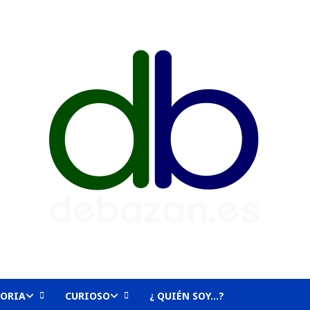
TORIA
CURIOSO
¿ QUIÉN SOY…?