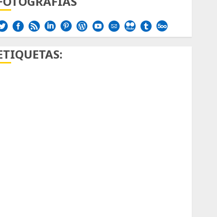
FOTOGRAFÍAS
ETIQUETAS:
Aficion
Agave
Aloe
Archlinux
arte contemporáneo
ataxia
Bodhi
Bornos
botánico
Briofitas
Btrfs
Cactaceae
cactus
Cactus y Suculentas
Cactáceas
Campo de Gibraltar
Canon R7
Carnegiea gigantea
cochinilla del carmín
control de plagas
debazan
Debian