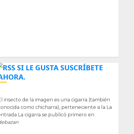
Biología
Botánica
Cactaceas
Ciencia
Curioso
de museos
de viajes
Endoterapia
General
GNU/Linux
Historia
Ornitología
Tecnologías
SI LE GUSTA SUSCRÍBETE
AHORA.
La cigarra
El insecto de la imagen es una cigarra (también
conocida como chicharra), perteneciente a la La
entrada La cigarra se publicó primero en .
debazan