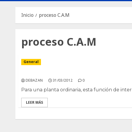
Inicio
proceso C.A.M
proceso C.A.M
General
Adaptacion a la Sequia: el proceso C.A.M.
DEBAZAN
31/03/2012
0
Para una planta ordinaria, esta función de inter
LEER MÁS