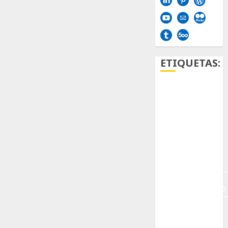
ETIQUETAS:
Aficion
Agave
Aloe
Archlinux
arte
contemporáneo
ataxia