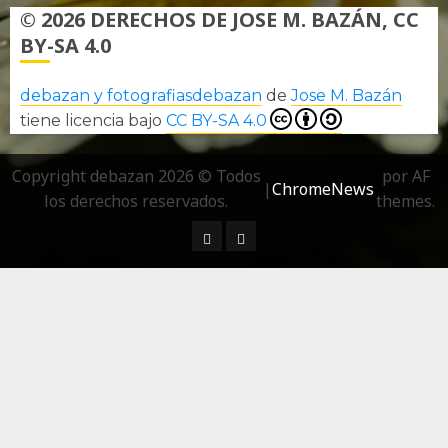
© 2026 DERECHOS DE JOSE M. BAZÁN, CC
BY-SA 4.0
debazan y fotografiasdebazan
de
Jose M. Bazán
tiene licencia bajo
CC BY-SA 4.0
Copyright debazan 2026 © Todos
por AF
|
ChromeNews
los derechos reservados.
themes.
¿ Quién soy…?
Más información sobre las 