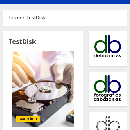
principal
Inicio
TestDisk
TestDisk
GNU/Linux