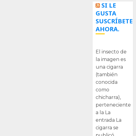
SI LE
GUSTA
SUSCRÍBETE
AHORA.
La cigarra
El insecto de
la imagen es
una cigarra
(también
conocida
como
chicharra),
perteneciente
a la La
entrada La
cigarra se
publicó