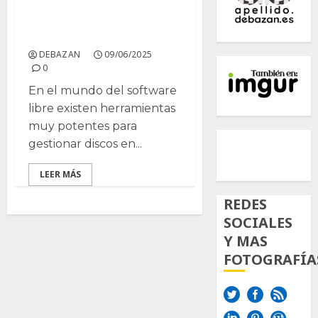
Herramientas útiles para
tu disco duro en Linux
DEBAZAN
09/06/2025
0
En el mundo del software
libre existen herramientas
muy potentes para
500px
Tumb
Twi
gestionar discos en...
Inst
LEER MÁS
REDES
SOCIALES
Y MAS
FOTOGRAFÍA