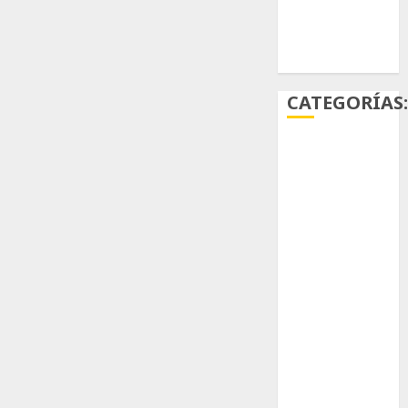
Ácido
carmínico
CATEGORÍAS
Aficiones
Aloe
Arqueología
Aviturismo
Biología
Botánica
Cactaceas