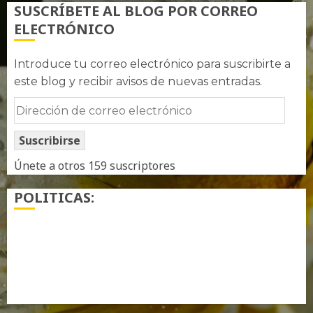
SUSCRÍBETE AL BLOG POR CORREO
ELECTRÓNICO
Introduce tu correo electrónico para suscribirte a
este blog y recibir avisos de nuevas entradas.
Dirección
de
Suscribirse
correo
electrónico
Únete a otros 159 suscriptores
POLITICAS:
¿ Quién soy…?
Más información sobre las cookies
Política de privacidad