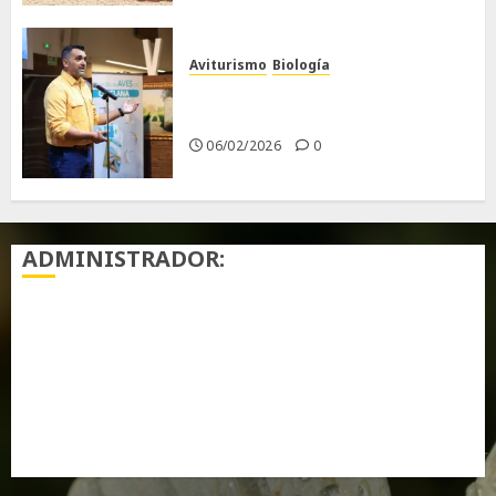
Aviturismo
Biología
Primera Guía de las Aves de
Chiclana
06/02/2026
0
ADMINISTRADOR:
Acceder
Feed de entradas
Feed de comentarios
WordPress.org