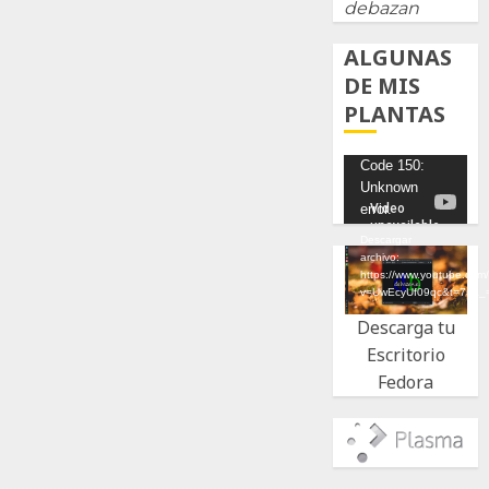
debazan
ALGUNAS
DE MIS
PLANTAS
Reproductor
Code 150:
Unknown
de
error.
vídeo
Descargar
archivo:
https://www.youtube.com
v=UwEcyUf09qc&t=7s&_
Descarga tu
Escritorio
Fedora