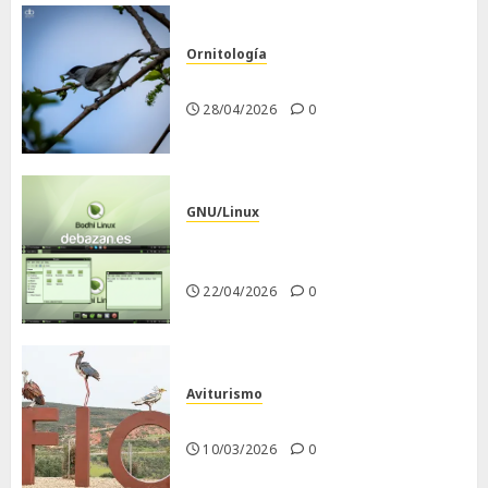
Ornitología
Curruca capirotada
28/04/2026
0
GNU/Linux
Despues de instalar Bodhi
Linux
22/04/2026
0
Aviturismo
Visita a FIO 2026
10/03/2026
0