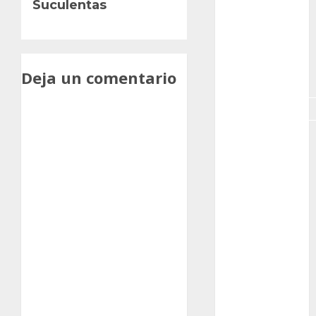
Suculentas
GNU/Linux
Interesante
Jardín
Deja un comentario
Botánico
Magnoliopsida
Manjaro
museos
Nopal
OpenSuse
Opuntia
otras
plantas