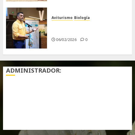
Aviturismo
Biología
Primera Guía de las Aves de
Chiclana
06/02/2026
0
ADMINISTRADOR:
Acceder
Feed de entradas
Feed de comentarios
WordPress.org