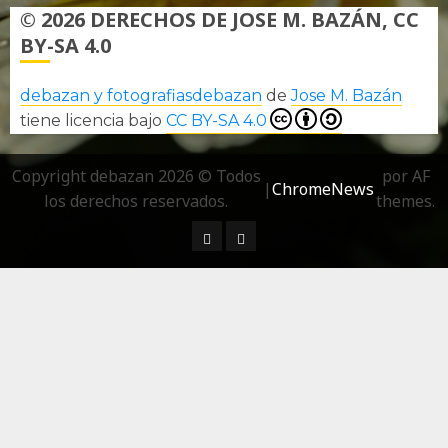
© 2026 DERECHOS DE JOSE M. BAZÁN, CC
BY-SA 4.0
debazan y fotografiasdebazan
de
Jose M. Bazán
tiene licencia bajo
CC BY-SA 4.0
Copyright debazan 2026 © Todos
por AF
|
ChromeNews
los derechos reservados.
themes.
¿ Quién soy…?
Más información sobre las 