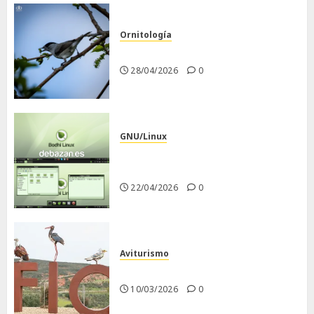
Ornitología
Curruca capirotada
28/04/2026
0
GNU/Linux
Despues de instalar Bodhi
Linux
22/04/2026
0
Aviturismo
Visita a FIO 2026
10/03/2026
0