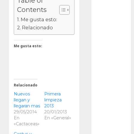
Table of
Bodhi
Contents
Bornos
Me gusta esto:
Relacionado
botánico
Briofitas
Me gusta esto:
Btrfs
Cactaceae
cactus
Relacionado
Cactus y
Nuevos
Primera
Suculentas
llegan y
limpieza
llegaran mas
2013
Cactáceas
29/05/2014
20/01/2013
En
En «General»
Campo de
«Cactaceas»
Gibraltar
Cactus y