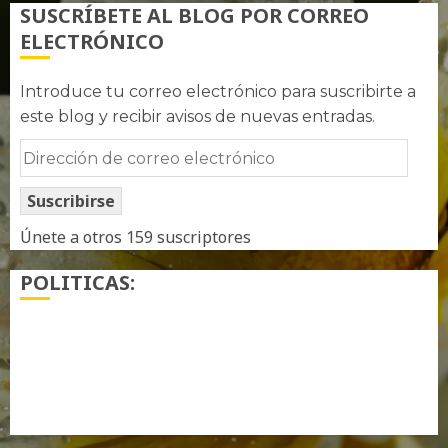
SUSCRÍBETE AL BLOG POR CORREO
ELECTRÓNICO
Introduce tu correo electrónico para suscribirte a
este blog y recibir avisos de nuevas entradas.
Dirección
de
Suscribirse
correo
electrónico
Únete a otros 159 suscriptores
POLITICAS:
¿ Quién soy…?
Más información sobre las cookies
Política de privacidad