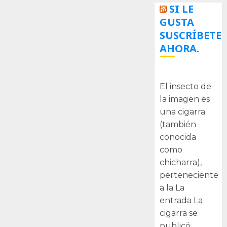
SI LE
GUSTA
SUSCRÍBETE
AHORA.
La cigarra
El insecto de
la imagen es
una cigarra
(también
conocida
como
chicharra),
perteneciente
a la La
entrada La
cigarra se
publicó