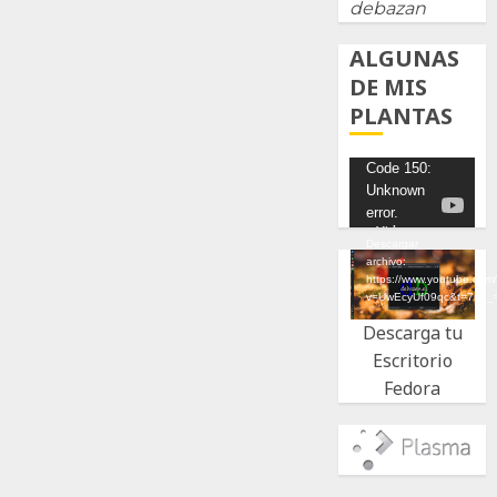
debazan
ALGUNAS
DE MIS
PLANTAS
Reproductor
Code 150:
Unknown
de
error.
vídeo
Descargar
archivo:
https://www.youtube.com
v=UwEcyUf09qc&t=7s&_
Descarga tu
Escritorio
Fedora