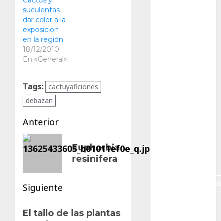
suculentas
Canon R7
dar color a la
exposición
Carnegiea
gigantea
en la región
18/12/2010
En «General»
cochinilla
del carmín
Tags:
cactuyaficiones
control de
plagas
debazan
Navegación
debazan
Anterior
de
Entrada
Debian
Euphorbia
anterior:
entradas
resinifera
Econoticia
espinocerebelo
Siguiente
exposicion
Siguiente
El tallo de las plantas
entrada: