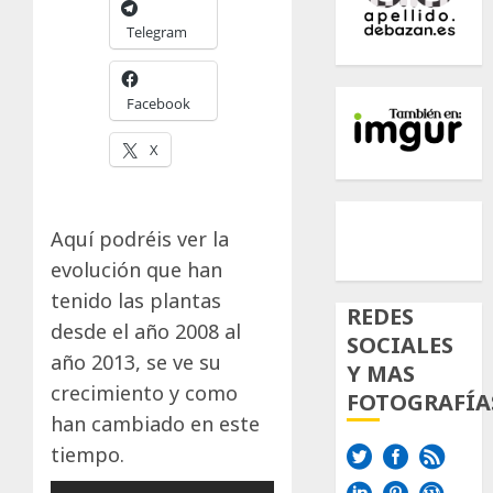
Telegram
Facebook
X
500px
Tumb
Twi
Aquí podréis ver la
Inst
evolución que han
tenido las plantas
REDES
desde el año 2008 al
SOCIALES
año 2013, se ve su
Y MAS
crecimiento y como
FOTOGRAFÍA
han cambiado en este
tiempo.