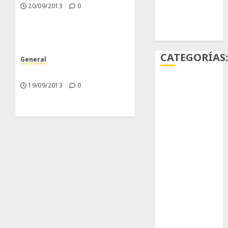
20/09/2013
0
Ácido
carmínico
CATEGORÍAS
General
Nuevas Incorporaciones
19/09/2013
0
Aficiones
Aloe
Arqueología
Aviturismo
Biología
Botánica
Cactaceas