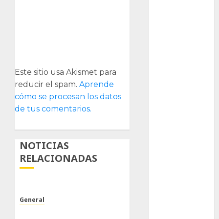
Packman
Pacman
plantas
crasas
Este sitio usa Akismet para
Pteridofitas
reducir el spam.
Aprende
cómo se procesan los datos
San
de tus comentarios.
Fernando
SCA3
NOTICIAS
Stapelia
RELACIONADAS
divaricata
Stapelia
glabricaulis
S
General
Poco trabajo y sencillo.
suculentas