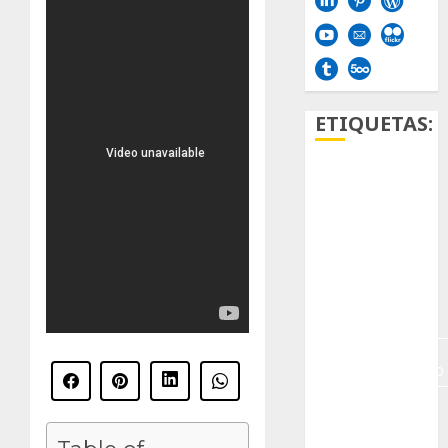
ETIQUETAS:
Aficion
Agave
Aloe
Archlinux
arte
contemporáneo
ataxia