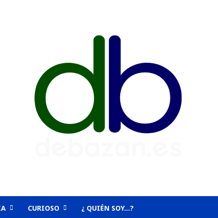
IA
CURIOSO
¿ QUIÉN SOY…?