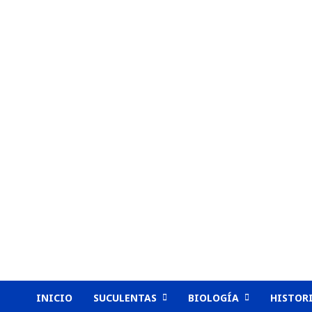
Saltar
al
contenido
INICIO
SUCULENTAS
BIOLOGÍA
HISTOR