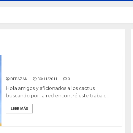
Cactus: arco iris de flores y espinas
DEBAZAN
30/11/2011
0
Hola amigos y aficionados a los cactus
buscando por la red encontré este trabajo...
LEER MÁS