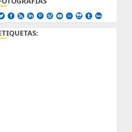
FOTOGRAFÍAS
ETIQUETAS:
Aficion
Agave
Aloe
Archlinux
arte contemporáneo
ataxia
Bodhi
Bornos
botánico
Briofitas
Btrfs
Cactaceae
cactus
Cactus y Suculentas
Cactáceas
Campo de Gibraltar
Canon R7
Carnegiea gigantea
cochinilla del carmín
control de plagas
debazan
Debian