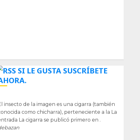
Biología
Botánica
Cactaceas
Ciencia
Curioso
de museos
de viajes
Endoterapia
General
GNU/Linux
Historia
Ornitología
Tecnologías
SI LE GUSTA SUSCRÍBETE
AHORA.
La cigarra
El insecto de la imagen es una cigarra (también
conocida como chicharra), perteneciente a la La
entrada La cigarra se publicó primero en .
debazan