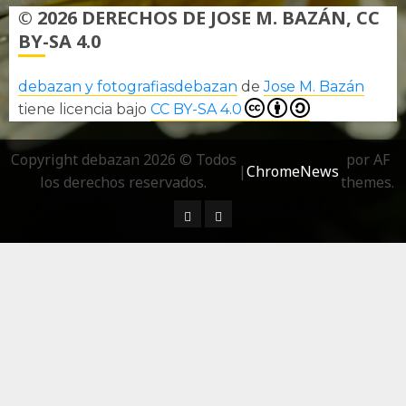
© 2026 DERECHOS DE JOSE M. BAZÁN, CC
BY-SA 4.0
debazan y fotografiasdebazan
de
Jose M. Bazán
tiene licencia bajo
CC BY-SA 4.0
Copyright debazan 2026 © Todos
por AF
|
ChromeNews
los derechos reservados.
themes.
¿ Quién soy…?
Más información sobre las 