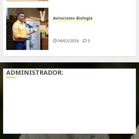
Aviturismo
Biología
Primera Guía de las Aves de
Chiclana
06/02/2026
0
ADMINISTRADOR:
Acceder
Feed de entradas
Feed de comentarios
WordPress.org