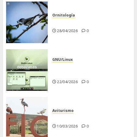
Ornitología
Curruca capirotada
28/04/2026
0
GNU/Linux
Despues de instalar Bodhi
Linux
22/04/2026
0
Aviturismo
Visita a FIO 2026
10/03/2026
0