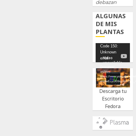
debazan
ALGUNAS
DE MIS
PLANTAS
Reproductor
Code 150:
Unknown
de
error.
vídeo
Descargar
archivo:
https://www.youtube.com
v=UwEcyUf09qc&t=7s&_
Descarga tu
Escritorio
Fedora