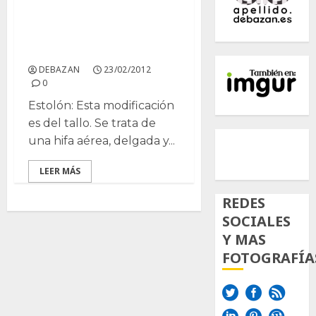
Modificaciones
adaptativas del vástago
y la raíz
DEBAZAN
23/02/2012
0
Estolón: Esta modificación
es del tallo. Se trata de
500px
Tumb
Twi
una hifa aérea, delgada y...
Inst
LEER MÁS
REDES
SOCIALES
Y MAS
FOTOGRAFÍA