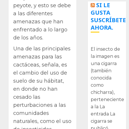
SI LE
peyote, y esto se debe
GUSTA
a las diferentes
SUSCRÍBETE
amenazas que han
AHORA.
enfrentado a lo largo
de los años.
La cigarra
Una de las principales
El insecto de
la imagen es
amenazas para las
una cigarra
cactáceas, señala, es
(también
el cambio del uso de
conocida
suelo de su hábitat,
como
en donde no han
chicharra),
cesado las
perteneciente
perturbaciones a las
a la La
comunidades
entrada La
naturales, como el uso
cigarra se
publicó