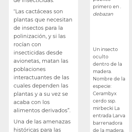
de insecticidas.
primero en .
“Las cactáceas son
debazan
plantas que necesitan
Larva
de insectos para la
barrenadora
polinización, y si las
de la madera.
rocían con
Un insecto
insecticidas desde
oculto
avionetas, matan las
dentro de la
poblaciones
madera.
interactuantes de las
Nombre de la
cuales dependen las
especie:
Cerambyx
plantas y a su vez se
cerdo ssp.
acaba con los
mirbecki La
alimentos derivados”.
entrada Larva
Una de las amenazas
barrenadora
históricas para las
de la madera.