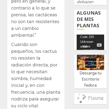
pero en general, y
debazan
contrario a lo que se
ALGUNAS
piensa, las cactáceas
DE MIS
no son tan resistentes
PLANTAS
a un cambio
ambiental.”
Reproductor
Code 150:
Unknown
de
Cuando son
error.
vídeo
pequeños, los cactus
Descargar
no resisten la
archivo:
https://www.youtube.com
radiación directa, por
v=UwEcyUf09qc&t=7s&_
lo que necesitan
Descarga tu
sombra, humedad
Escritorio
Fedora
inicial y, en con
frecuencia, una planta
nodriza para asegurar
su ciclo vital.