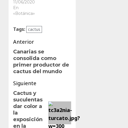
11/06/2020
En
«Botánica»
Tags:
cactus
Navegación
Anterior
de
Canarias se
Entrada
consolida como
anterior:
entradas
primer productor de
cactus del mundo
Siguiente
Cactus y
Siguiente
suculentas
entrada:
dar color a
la
exposición
en la