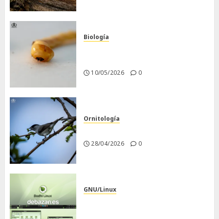
Biología
Larva barrenadora de la
madera.
10/05/2026
0
Ornitología
Curruca capirotada
28/04/2026
0
GNU/Linux
Despues de instalar Bodhi
Linux