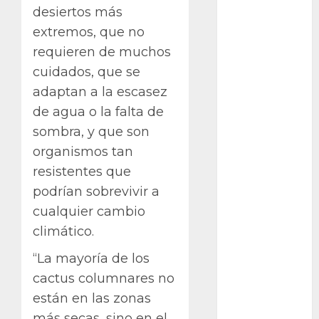
desiertos más
Packman
extremos, que no
Pacman
requieren de muchos
cuidados, que se
plantas
crasas
adaptan a la escasez
de agua o la falta de
Pteridofitas
sombra, y que son
San
organismos tan
Fernando
resistentes que
podrían sobrevivir a
SCA3
cualquier cambio
Stapelia
climático.
divaricata
“La mayoría de los
Stapelia
glabricaulis
cactus columnares no
S
están en las zonas
más secas, sino en el
suculentas