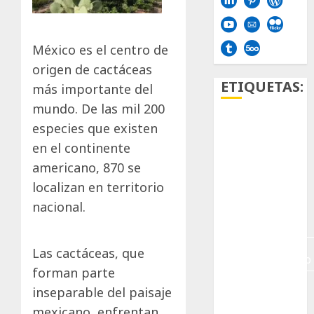
México es el centro de
origen de cactáceas
ETIQUETAS:
más importante del
mundo. De las mil 200
especies que existen
Aficion
en el continente
Agave
americano, 870 se
localizan en territorio
Aloe
nacional.
Archlinux
arte
Las cactáceas, que
contemporáneo
forman parte
ataxia
inseparable del paisaje
mexicano, enfrentan