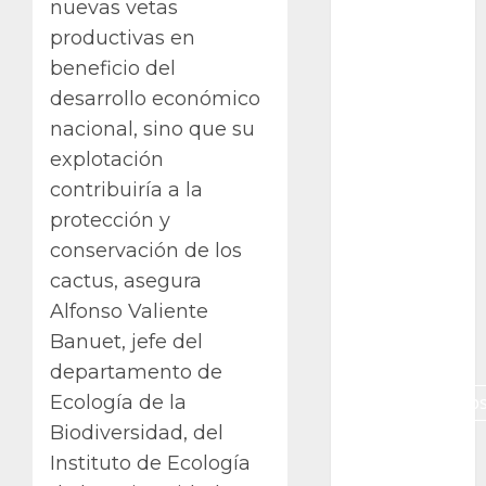
nuevas vetas
Canon R7
productivas en
beneficio del
Carnegiea
gigantea
desarrollo económico
nacional, sino que su
cochinilla
del carmín
explotación
contribuiría a la
control de
plagas
protección y
conservación de los
debazan
cactus, asegura
Debian
Alfonso Valiente
Banuet, jefe del
Econoticia
departamento de
Ecología de la
espinocerebelo
Biodiversidad, del
exposicion
Instituto de Ecología