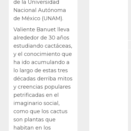
de la Universidad
GNU/Linux
Nacional Autónoma
Interesante
de México (UNAM).
Jardín
Valiente Banuet lleva
Botánico
alrededor de 30 años
Magnoliopsida
estudiando cactáceas,
y el conocimiento que
Manjaro
ha ido acumulando a
museos
lo largo de estas tres
décadas derriba mitos
Nopal
y creencias populares
petrificadas en el
OpenSuse
imaginario social,
Opuntia
como que los cactus
son plantas que
otras
plantas
habitan en los