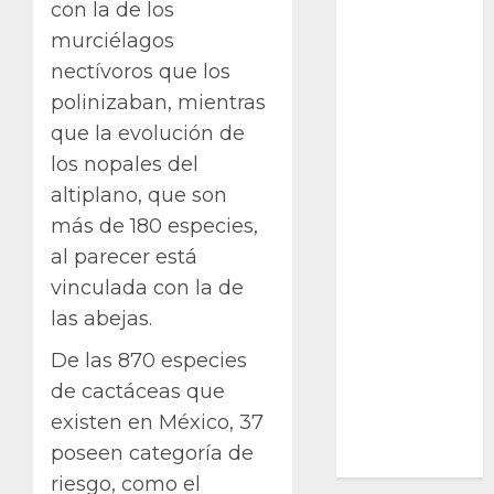
con la de los
Ciencia
murciélagos
nectívoros que los
Curioso
polinizaban, mientras
de museos
que la evolución de
los nopales del
de viajes
altiplano, que son
Endoterapia
más de 180 especies,
al parecer está
General
vinculada con la de
GNU/Linux
las abejas.
Historia
De las 870 especies
de cactáceas que
Ornitología
existen en México, 37
poseen categoría de
Tecnologías
riesgo, como el