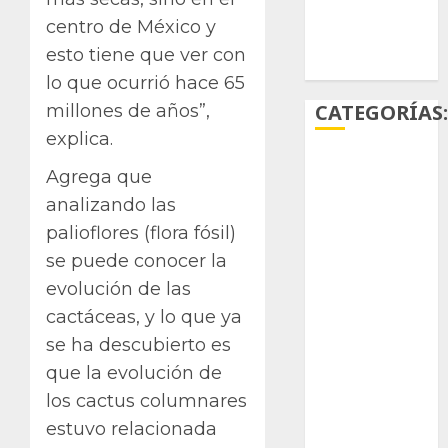
centro de México y
Ácido
esto tiene que ver con
carmínico
lo que ocurrió hace 65
CATEGORÍAS
millones de años”,
explica.
Aficiones
Agrega que
analizando las
Aloe
palioflores (flora fósil)
Arqueología
se puede conocer la
evolución de las
Aviturismo
cactáceas, y lo que ya
Biología
se ha descubierto es
que la evolución de
Botánica
los cactus columnares
estuvo relacionada
Cactaceas