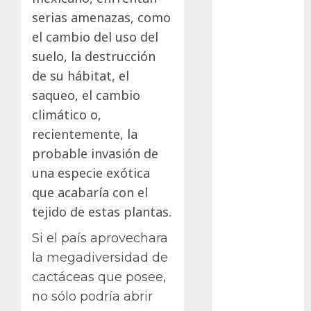
Bodhi
serias amenazas, como
Bornos
el cambio del uso del
suelo, la destrucción
botánico
de su hábitat, el
saqueo, el cambio
Briofitas
climático o,
Btrfs
recientemente, la
probable invasión de
Cactaceae
una especie exótica
cactus
que acabaría con el
tejido de estas plantas.
Cactus y
Suculentas
Si el país aprovechara
Cactáceas
la megadiversidad de
cactáceas que posee,
Campo de
no sólo podría abrir
Gibraltar