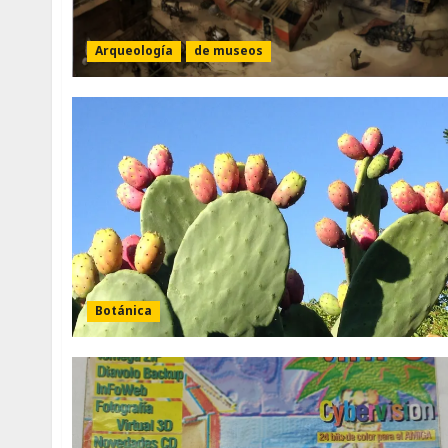
Arqueología
de museos
Botánica