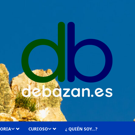
TORIA
CURIOSO
¿ QUIÉN SOY…?