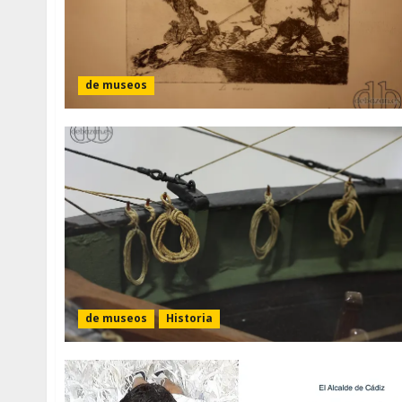
de museos
de museos
Historia