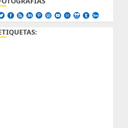
FOTOGRAFÍAS
ETIQUETAS:
Aficion
Agave
Aloe
Archlinux
arte contemporáneo
ataxia
Bodhi
Bornos
botánico
Briofitas
Btrfs
Cactaceae
cactus
Cactus y Suculentas
Cactáceas
Campo de Gibraltar
Canon R7
Carnegiea gigantea
cochinilla del carmín
control de plagas
debazan
Debian