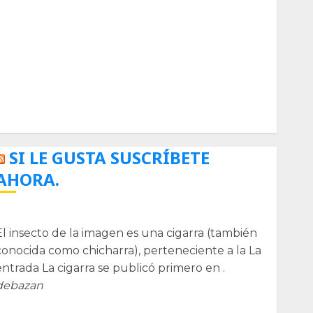
Biología
Botánica
Cactaceas
Ciencia
Curioso
de museos
de viajes
Endoterapia
General
GNU/Linux
Historia
Ornitología
Tecnologías
SI LE GUSTA SUSCRÍBETE
AHORA.
La cigarra
El insecto de la imagen es una cigarra (también
conocida como chicharra), perteneciente a la La
entrada La cigarra se publicó primero en .
debazan