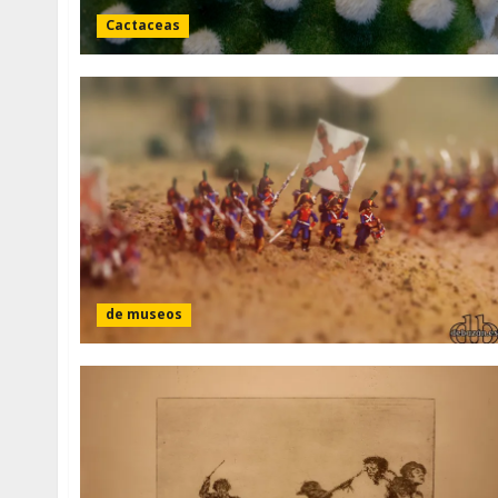
Cactaceas
de museos