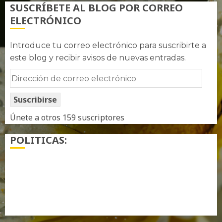
SUSCRÍBETE AL BLOG POR CORREO
ELECTRÓNICO
Introduce tu correo electrónico para suscribirte a
este blog y recibir avisos de nuevas entradas.
Dirección
de
Suscribirse
correo
electrónico
Únete a otros 159 suscriptores
POLITICAS:
¿ Quién soy…?
Más información sobre las cookies
Política de privacidad