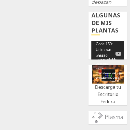
debazan
ALGUNAS
DE MIS
PLANTAS
Reproductor
Code 150:
Unknown
de
error.
vídeo
Descargar
archivo:
https://www.youtube.com
v=UwEcyUf09qc&t=7s&_
Descarga tu
Escritorio
Fedora