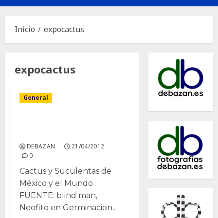
principal
Inicio
expocactus
expocactus
General
Expocactus 2012 Celaya
Gto.
DEBAZAN
21/04/2012
0
Cactus y Suculentas de
México y el Mundo
FUENTE: blind man,
Neofito en Germinacion...