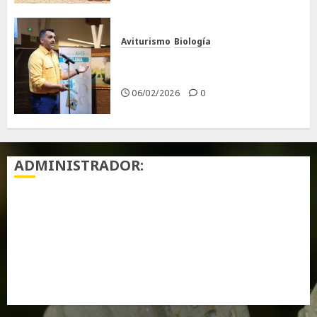
Aviturismo
Biología
Primera Guía de las Aves de
Chiclana
06/02/2026
0
ADMINISTRADOR:
Acceder
Feed de entradas
Feed de comentarios
WordPress.org