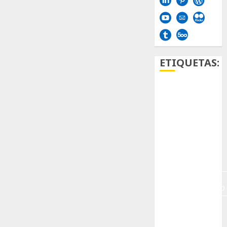
ETIQUETAS:
Aficion
Agave
Aloe
Archlinux
arte
contemporáneo
ataxia