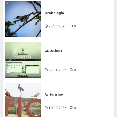
Ornitología
Curruca capirotada
28/04/2026
0
GNU/Linux
Despues de instalar Bodhi
Linux
22/04/2026
0
Aviturismo
Visita a FIO 2026
10/03/2026
0