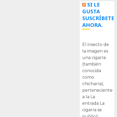
SI LE
GUSTA
SUSCRÍBETE
AHORA.
La cigarra
El insecto de
la imagen es
una cigarra
(también
conocida
como
chicharra),
perteneciente
a la La
entrada La
cigarra se
publicó