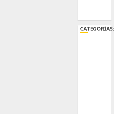
Ácido
carmínico
CATEGORÍAS
Aficiones
Aloe
Arqueología
Aviturismo
Biología
Botánica
Cactaceas