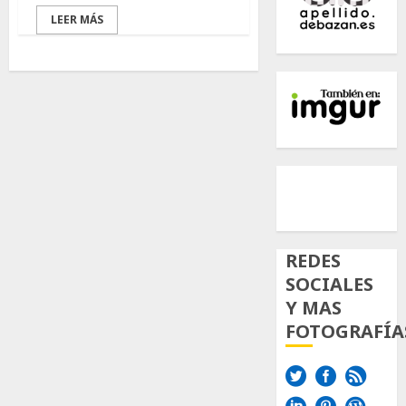
LEER MÁS
500px
Tumb
Twi
Inst
REDES
SOCIALES
Y MAS
FOTOGRAFÍA