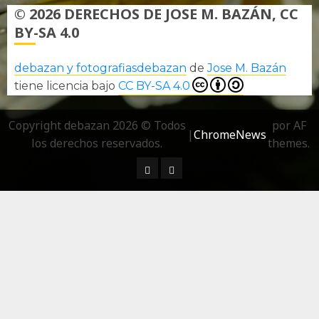
© 2026 DERECHOS DE JOSE M. BAZÁN, CC
BY-SA 4.0
debazan y fotografiasdebazan
de
Jose M. Bazán
tiene licencia bajo
CC BY-SA 4.0
Copyright debazan 2026 © Todos
por AF
|
ChromeNews
los derechos reservados.
themes.
¿ Quién soy…?
Más información sobre las 