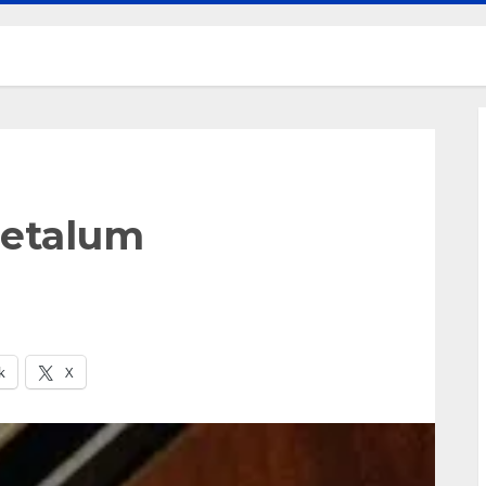
petalum
k
X