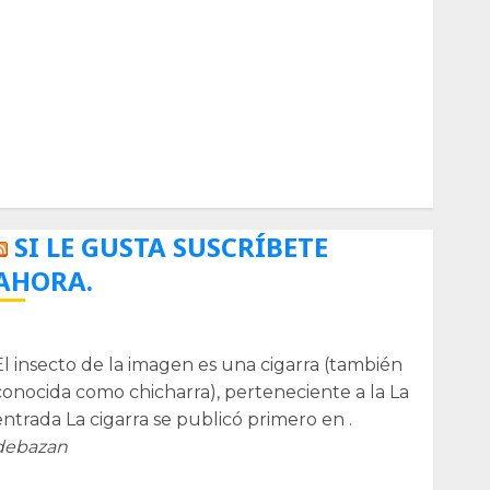
Biología
Botánica
Cactaceas
Ciencia
Curioso
de museos
de viajes
Endoterapia
General
GNU/Linux
Historia
Ornitología
Tecnologías
SI LE GUSTA SUSCRÍBETE
AHORA.
La cigarra
El insecto de la imagen es una cigarra (también
conocida como chicharra), perteneciente a la La
entrada La cigarra se publicó primero en .
debazan