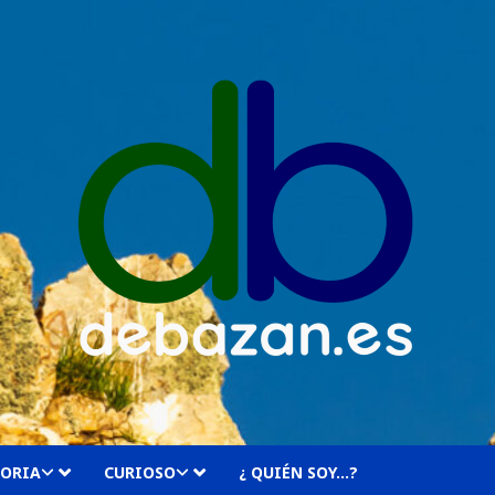
TORIA
CURIOSO
¿ QUIÉN SOY…?