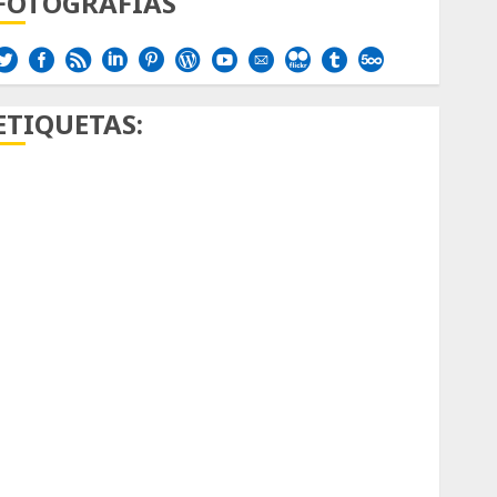
FOTOGRAFÍAS
ETIQUETAS:
Aficion
Agave
Aloe
Archlinux
arte contemporáneo
ataxia
Bodhi
Bornos
botánico
Briofitas
Btrfs
Cactaceae
cactus
Cactus y Suculentas
Cactáceas
Campo de Gibraltar
Canon R7
Carnegiea gigantea
cochinilla del carmín
control de plagas
debazan
Debian