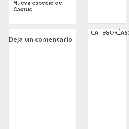
Nueva especie de
entrada:
Cactus
Ácido
carmínico
CATEGORÍAS
Deja un comentario
Aficiones
Aloe
Arqueología
Aviturismo
Biología
Botánica
Cactaceas