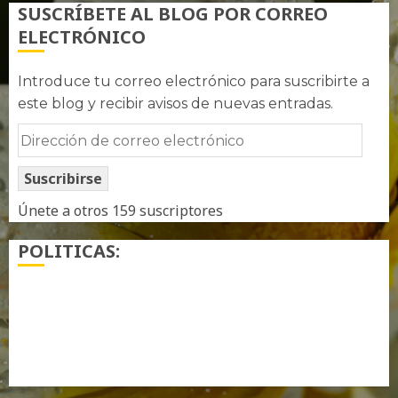
SUSCRÍBETE AL BLOG POR CORREO
ELECTRÓNICO
Introduce tu correo electrónico para suscribirte a
este blog y recibir avisos de nuevas entradas.
Dirección
de
Suscribirse
correo
electrónico
Únete a otros 159 suscriptores
POLITICAS:
¿ Quién soy…?
Más información sobre las cookies
Política de privacidad