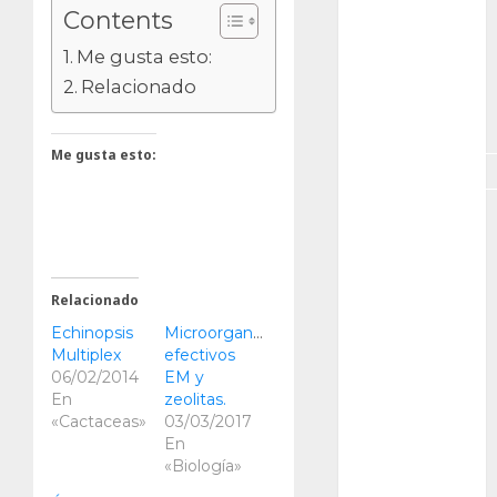
GNU/Linux
Contents
Me gusta esto:
Interesante
Relacionado
Jardín
Botánico
Me gusta esto:
Magnoliopsida
Manjaro
museos
Relacionado
Nopal
Echinopsis
Microorganismos
Multiplex
efectivos
OpenSuse
06/02/2014
EM y
En
zeolitas.
Opuntia
«Cactaceas»
03/03/2017
En
otras
«Biología»
plantas