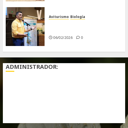
Aviturismo
Biología
Primera Guía de las Aves de
Chiclana
06/02/2026
0
ADMINISTRADOR:
Acceder
Feed de entradas
Feed de comentarios
WordPress.org