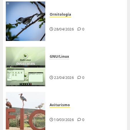
Ornitología
Curruca capirotada
28/04/2026
0
GNU/Linux
Despues de instalar Bodhi
Linux
22/04/2026
0
Aviturismo
Visita a FIO 2026
10/03/2026
0