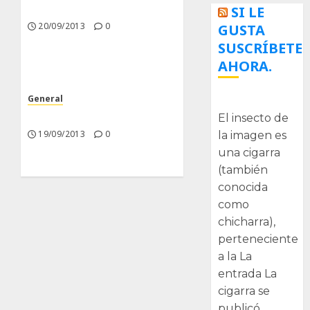
Poco trabajo y sencillo.
SI LE
20/09/2013
0
GUSTA
SUSCRÍBETE
AHORA.
General
La cigarra
Nuevas Incorporaciones
El insecto de
19/09/2013
0
la imagen es
una cigarra
(también
conocida
como
chicharra),
perteneciente
a la La
entrada La
cigarra se
publicó