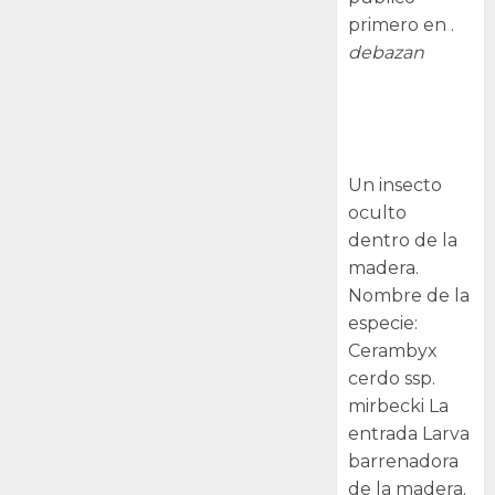
primero en .
debazan
Larva
barrenadora
de la madera.
Un insecto
oculto
dentro de la
madera.
Nombre de la
especie:
Cerambyx
cerdo ssp.
mirbecki La
entrada Larva
barrenadora
de la madera.