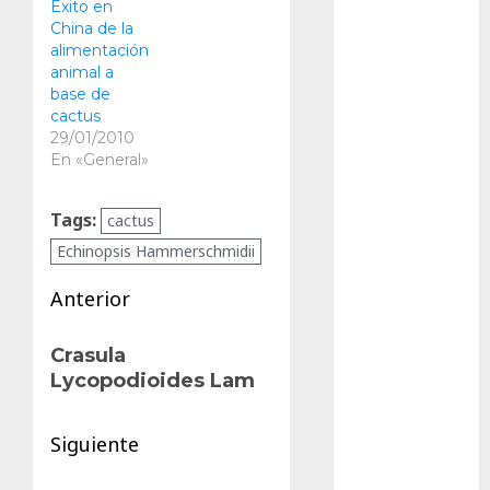
Éxito en
Packman
China de la
alimentación
Pacman
animal a
base de
cactus
plantas
crasas
29/01/2010
En «General»
Pteridofitas
Tags:
cactus
San
Fernando
Echinopsis Hammerschmidii
Navegación
SCA3
Anterior
de
Entrada
Stapelia
Crasula
divaricata
anterior:
entradas
Lycopodioides Lam
Stapelia
glabricaulis
S
Siguiente
Siguiente
suculentas