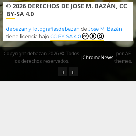
© 2026 DERECHOS DE JOSE M. BAZÁN, CC
BY-SA 4.0
debazan y fotografiasdebazan
de
Jose M. Bazán
tiene licencia bajo
CC BY-SA 4.0
Copyright debazan 2026 © Todos
por AF
|
ChromeNews
los derechos reservados.
themes.
¿ Quién soy…?
Más información sobre las 