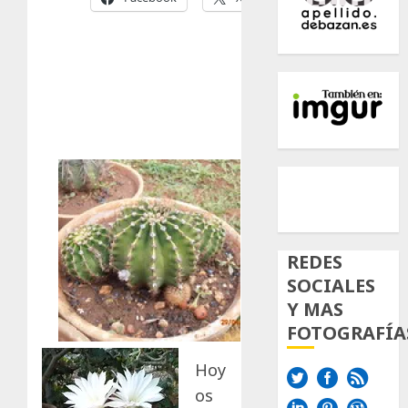
500px
Tumb
Twi
Inst
REDES
SOCIALES
Y MAS
FOTOGRAFÍA
Hoy
os