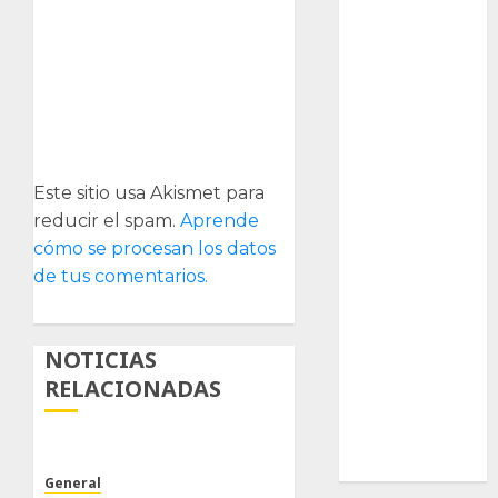
Ciencia
Curioso
de museos
de viajes
Este sitio usa Akismet para
Endoterapia
reducir el spam.
Aprende
cómo se procesan los datos
General
de tus comentarios.
GNU/Linux
NOTICIAS
Historia
RELACIONADAS
Ornitología
Tecnologías
General