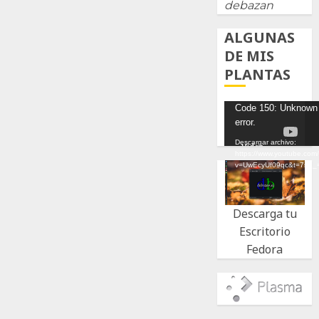
debazan
ALGUNAS
DE MIS
PLANTAS
Reproductor
Code 150: Unknown
error.
de
vídeo
Descargar archivo:
https://www.youtube.com
v=UwEcyUf09qc&t=7s&_
Descarga tu
Escritorio
Fedora