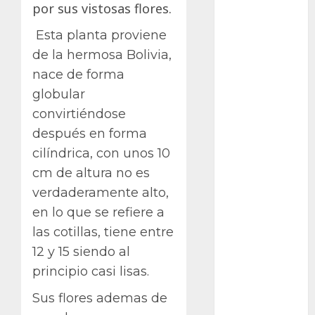
Bodhi
por sus vistosas flores.
Esta planta proviene
Bornos
de la hermosa Bolivia,
botánico
nace de forma
globular
Briofitas
convirtiéndose
Btrfs
después en forma
cilíndrica, con unos 10
Cactaceae
cm de altura no es
cactus
verdaderamente alto,
en lo que se refiere a
Cactus y
Suculentas
las cotillas, tiene entre
12 y 15 siendo al
Cactáceas
principio casi lisas.
Campo de
Sus flores ademas de
Gibraltar