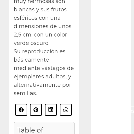
muy hermosas son
Canon R7
blancas y sus frutos
esféricos con una
Carnegiea
gigantea
dimensiones de unos
2,5 cm. con un color
cochinilla
del carmín
verde oscuro.
Su reproducción es
control de
plagas
básicamente
mediante vástagos de
debazan
ejemplares adultos, y
alternativamente por
Debian
semillas.
Econoticia
espinocerebelo
exposicion
Table of