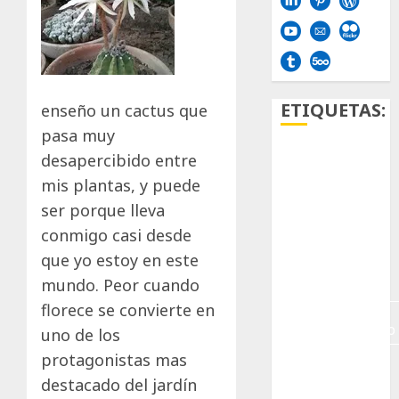
ETIQUETAS:
enseño un cactus que
pasa muy
desapercibido entre
Aficion
mis plantas, y puede
Agave
ser porque lleva
conmigo casi desde
Aloe
que yo estoy en este
Archlinux
mundo. Peor cuando
florece se convierte en
arte
contemporáneo
uno de los
protagonistas mas
ataxia
destacado del jardín