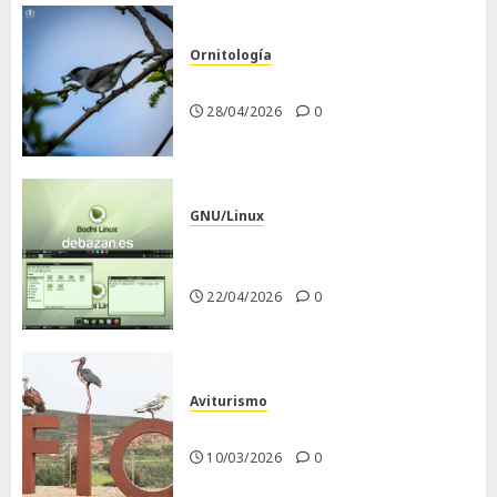
Ornitología
Curruca capirotada
28/04/2026
0
GNU/Linux
Despues de instalar Bodhi
Linux
22/04/2026
0
Aviturismo
Visita a FIO 2026
10/03/2026
0