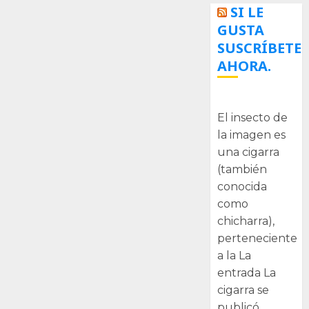
SI LE
GUSTA
SUSCRÍBETE
AHORA.
La cigarra
El insecto de
la imagen es
una cigarra
(también
conocida
como
chicharra),
perteneciente
a la La
entrada La
cigarra se
publicó