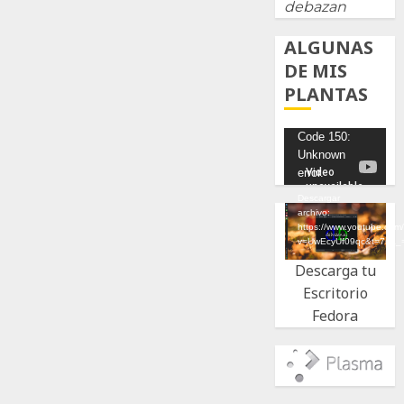
debazan
ALGUNAS
DE MIS
PLANTAS
Reproductor
Code 150:
Unknown
de
error.
vídeo
Descargar
archivo:
https://www.youtube.com
v=UwEcyUf09qc&t=7s&_
Descarga tu
Escritorio
Fedora