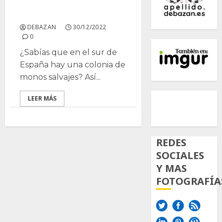
Grupo de Papiones
DEBAZAN
30/12/2022
0
¿Sabías que en el sur de
España hay una colonia de
monos salvajes? Así...
500px
Tumb
Twi
LEER MÁS
Inst
REDES
SOCIALES
Y MAS
FOTOGRAFÍA