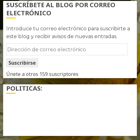
SUSCRÍBETE AL BLOG POR CORREO
ELECTRÓNICO
Introduce tu correo electrónico para suscribirte a
este blog y recibir avisos de nuevas entradas.
Dirección
de
Suscribirse
correo
electrónico
Únete a otros 159 suscriptores
POLITICAS:
¿ Quién soy…?
Más información sobre las cookies
Política de privacidad