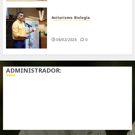
Aviturismo
Biología
Primera Guía de las Aves de
Chiclana
06/02/2026
0
ADMINISTRADOR:
Acceder
Feed de entradas
Feed de comentarios
WordPress.org