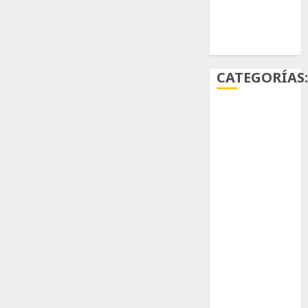
Ácido
carmínico
CATEGORÍAS
Aficiones
Aloe
Arqueología
Aviturismo
Biología
Botánica
Cactaceas