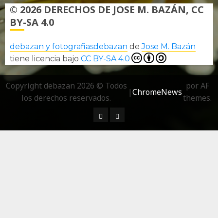
© 2026 DERECHOS DE JOSE M. BAZÁN, CC
BY-SA 4.0
debazan y fotografiasdebazan
de
Jose M. Bazán
tiene licencia bajo
CC BY-SA 4.0
Copyright debazan 2026 © Todos
por AF
|
ChromeNews
los derechos reservados.
themes.
¿ Quién soy…?
Más información sobre las 