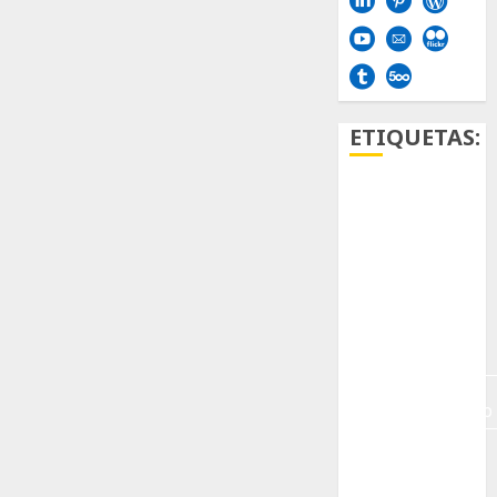
ETIQUETAS:
Aficion
Agave
Aloe
Archlinux
arte
contemporáneo
ataxia