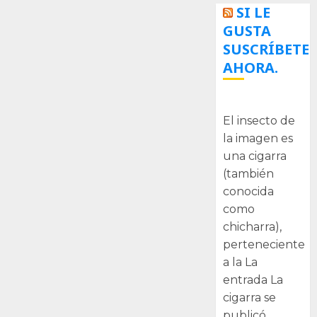
SI LE
GUSTA
SUSCRÍBETE
AHORA.
La cigarra
El insecto de
la imagen es
una cigarra
(también
conocida
como
chicharra),
perteneciente
a la La
entrada La
cigarra se
publicó