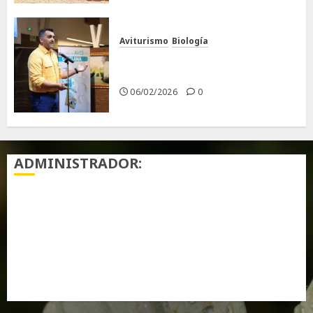
Aviturismo
Biología
Primera Guía de las Aves de
Chiclana
06/02/2026
0
ADMINISTRADOR:
Acceder
Feed de entradas
Feed de comentarios
WordPress.org