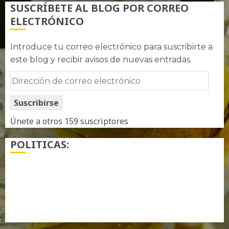
SUSCRÍBETE AL BLOG POR CORREO
ELECTRÓNICO
Introduce tu correo electrónico para suscribirte a
este blog y recibir avisos de nuevas entradas.
Dirección
de
Suscribirse
correo
electrónico
Únete a otros 159 suscriptores
POLITICAS:
¿ Quién soy…?
Más información sobre las cookies
Política de privacidad