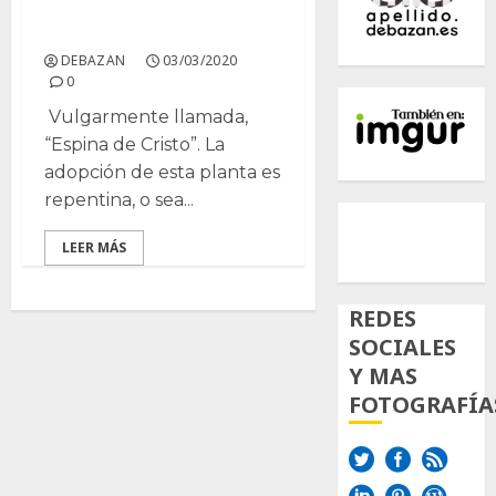
Euphorbia milii
DEBAZAN
03/03/2020
0
Vulgarmente llamada,
“Espina de Cristo”. La
adopción de esta planta es
repentina, o sea...
500px
Tumb
Twi
Inst
LEER MÁS
REDES
SOCIALES
Y MAS
FOTOGRAFÍA