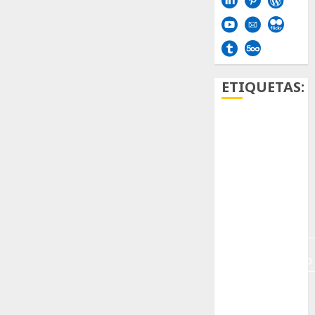
ETIQUETAS:
Aficion
Agave
Aloe
Archlinux
arte
contemporáneo
ataxia