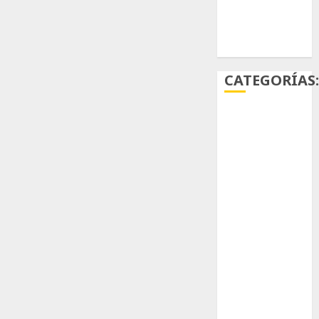
Ácido
carmínico
CATEGORÍAS
Aficiones
Aloe
Arqueología
Aviturismo
Biología
Botánica
Cactaceas