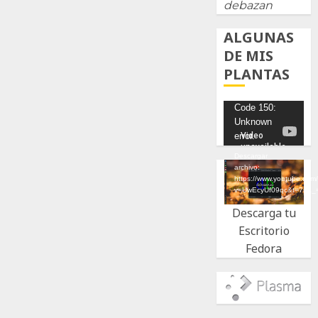
debazan
ALGUNAS
DE MIS
PLANTAS
Reproductor
Code 150:
Unknown
de
error.
vídeo
Descargar
archivo:
https://www.youtube.com
v=UwEcyUf09qc&t=7s&_
Descarga tu
Escritorio
Fedora