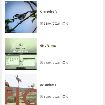
Ornitología
Curruca capirotada
28/04/2026
0
GNU/Linux
Despues de instalar Bodhi
Linux
22/04/2026
0
Aviturismo
Visita a FIO 2026
10/03/2026
0