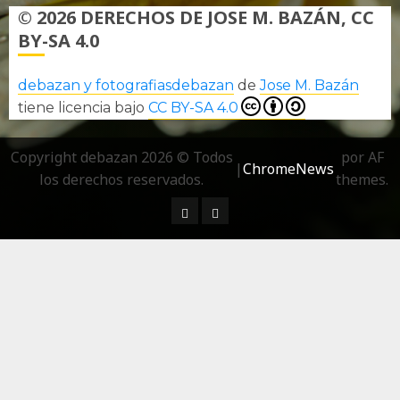
© 2026 DERECHOS DE JOSE M. BAZÁN, CC
BY-SA 4.0
debazan y fotografiasdebazan
de
Jose M. Bazán
tiene licencia bajo
CC BY-SA 4.0
Copyright debazan 2026 © Todos
por AF
|
ChromeNews
los derechos reservados.
themes.
¿ Quién soy…?
Más información sobre las 