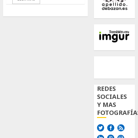
500px
Tumb
Twi
Inst
REDES
SOCIALES
Y MAS
FOTOGRAFÍA