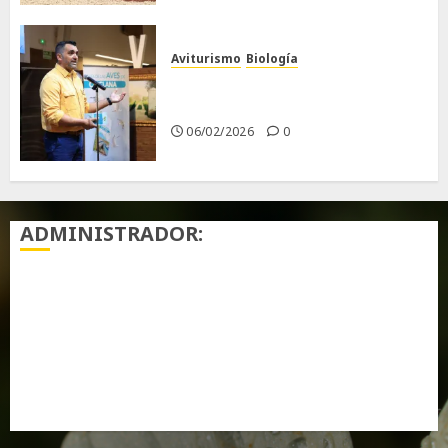
Aviturismo
Biología
Primera Guía de las Aves de
Chiclana
06/02/2026
0
ADMINISTRADOR:
Acceder
Feed de entradas
Feed de comentarios
WordPress.org