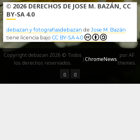
© 2026 DERECHOS DE JOSE M. BAZÁN, CC
BY-SA 4.0
debazan y fotografiasdebazan
de
Jose M. Bazán
tiene licencia bajo
CC BY-SA 4.0
Copyright debazan 2026 © Todos
por AF
|
ChromeNews
los derechos reservados.
themes.
¿ Quién soy…?
Más información sobre las 