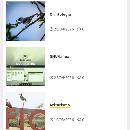
Ornitología
Curruca capirotada
28/04/2026
0
GNU/Linux
Despues de instalar Bodhi
Linux
22/04/2026
0
Aviturismo
Visita a FIO 2026
10/03/2026
0