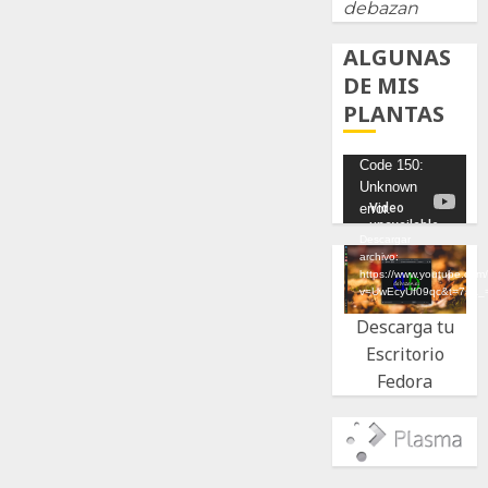
debazan
ALGUNAS
DE MIS
PLANTAS
Reproductor
Code 150:
Unknown
de
error.
vídeo
Descargar
archivo:
https://www.youtube.com
v=UwEcyUf09qc&t=7s&_
Descarga tu
Escritorio
Fedora