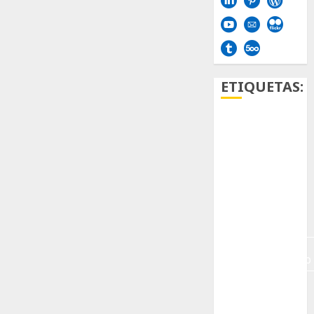
ETIQUETAS:
Aficion
Agave
Aloe
Archlinux
arte
contemporáneo
ataxia