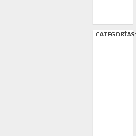
Ácido
carmínico
CATEGORÍAS
Aficiones
Aloe
Arqueología
Aviturismo
Biología
Botánica
Cactaceas