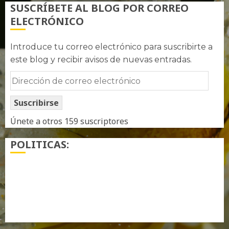
SUSCRÍBETE AL BLOG POR CORREO
ELECTRÓNICO
Introduce tu correo electrónico para suscribirte a
este blog y recibir avisos de nuevas entradas.
Dirección
de
Suscribirse
correo
electrónico
Únete a otros 159 suscriptores
POLITICAS:
¿ Quién soy…?
Más información sobre las cookies
Política de privacidad