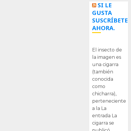
SI LE
GUSTA
SUSCRÍBETE
AHORA.
La cigarra
El insecto de
la imagen es
una cigarra
(también
conocida
como
chicharra),
perteneciente
a la La
entrada La
cigarra se
publicó