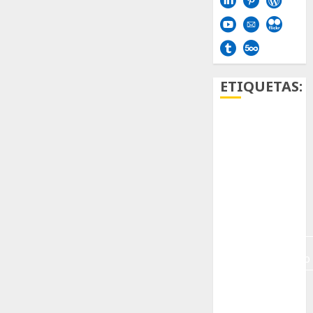
ETIQUETAS:
Aficion
Agave
Aloe
Archlinux
arte
contemporáneo
ataxia