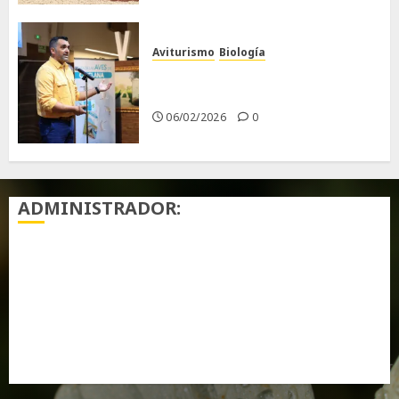
Aviturismo
Biología
Primera Guía de las Aves de
Chiclana
06/02/2026
0
ADMINISTRADOR:
Acceder
Feed de entradas
Feed de comentarios
WordPress.org