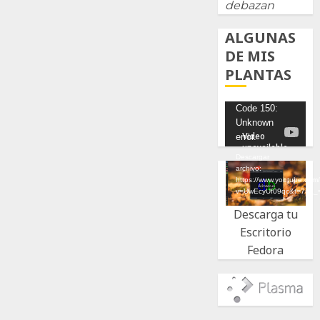
debazan
ALGUNAS
DE MIS
PLANTAS
Reproductor
Code 150:
Unknown
de
error.
vídeo
Descargar
archivo:
https://www.youtube.com
v=UwEcyUf09qc&t=7s&_
Descarga tu
Escritorio
Fedora