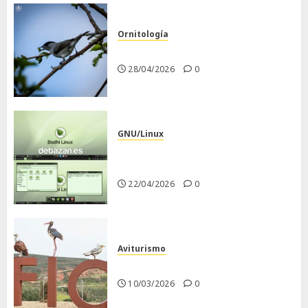
Ornitología
Curruca capirotada
28/04/2026
0
GNU/Linux
Despues de instalar Bodhi
Linux
22/04/2026
0
Aviturismo
Visita a FIO 2026
10/03/2026
0