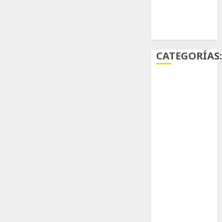
Ácido
carmínico
CATEGORÍAS
Aficiones
Aloe
Arqueología
Aviturismo
Biología
Botánica
Cactaceas