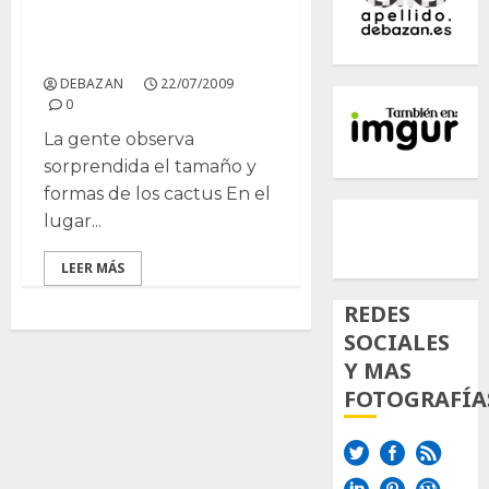
Cactus gigantes y
curativos en Guanajuato
DEBAZAN
22/07/2009
0
La gente observa
sorprendida el tamaño y
formas de los cactus En el
500px
Tumb
Twi
lugar...
Inst
LEER MÁS
REDES
SOCIALES
Y MAS
FOTOGRAFÍA