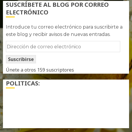
SUSCRÍBETE AL BLOG POR CORREO
ELECTRÓNICO
Introduce tu correo electrónico para suscribirte a
este blog y recibir avisos de nuevas entradas.
Dirección
de
Suscribirse
correo
electrónico
Únete a otros 159 suscriptores
POLITICAS:
¿ Quién soy…?
Más información sobre las cookies
Política de privacidad