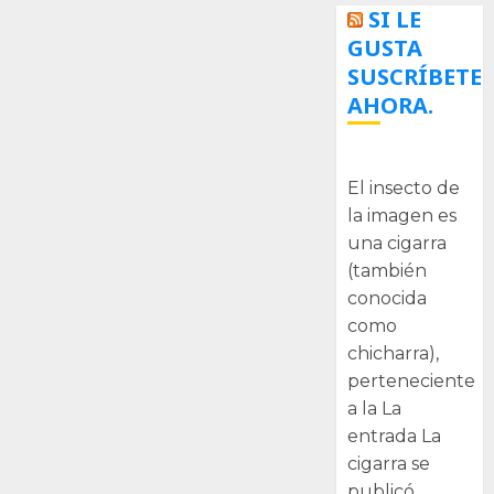
SI LE
GUSTA
SUSCRÍBETE
AHORA.
La cigarra
El insecto de
la imagen es
una cigarra
(también
conocida
como
chicharra),
perteneciente
a la La
entrada La
cigarra se
publicó