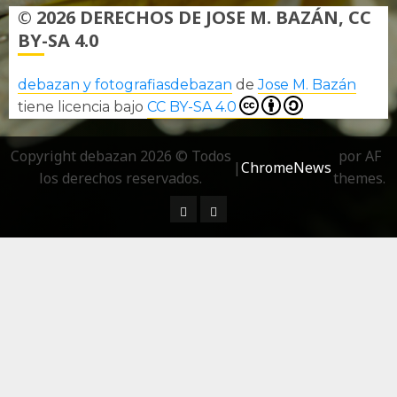
© 2026 DERECHOS DE JOSE M. BAZÁN, CC
BY-SA 4.0
debazan y fotografiasdebazan
de
Jose M. Bazán
tiene licencia bajo
CC BY-SA 4.0
Copyright debazan 2026 © Todos
por AF
|
ChromeNews
los derechos reservados.
themes.
¿ Quién soy…?
Más información sobre las 