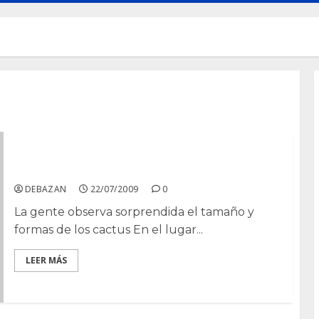
Cactus gigantes y curativos en Guanajuato
DEBAZAN
22/07/2009
0
La gente observa sorprendida el tamaño y
formas de los cactus En el lugar...
LEER MÁS