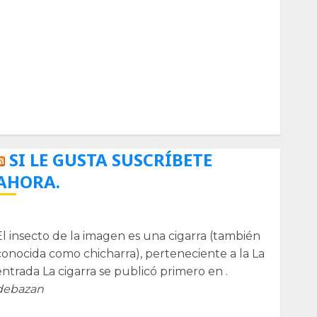
Biología
Botánica
Cactaceas
Ciencia
Curioso
de museos
de viajes
Endoterapia
General
GNU/Linux
Historia
Ornitología
Tecnologías
SI LE GUSTA SUSCRÍBETE
AHORA.
La cigarra
El insecto de la imagen es una cigarra (también
conocida como chicharra), perteneciente a la La
entrada La cigarra se publicó primero en .
debazan