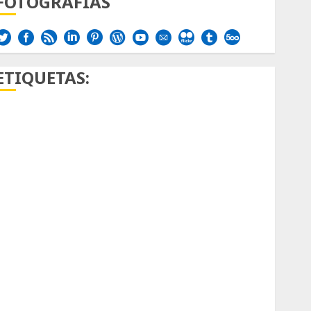
FOTOGRAFÍAS
ETIQUETAS:
Aficion
Agave
Aloe
Archlinux
arte contemporáneo
ataxia
Bodhi
Bornos
botánico
Briofitas
Btrfs
Cactaceae
cactus
Cactus y Suculentas
Cactáceas
Campo de Gibraltar
Canon R7
Carnegiea gigantea
cochinilla del carmín
control de plagas
debazan
Debian