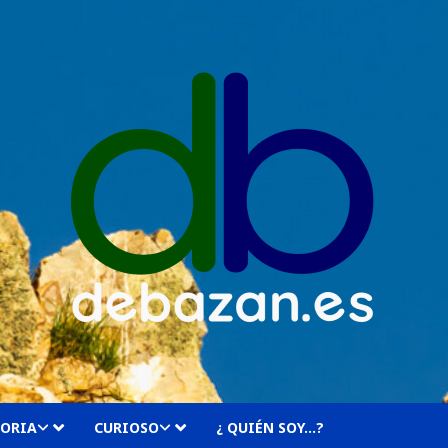
TORIA
CURIOSO
¿ QUIÉN SOY…?