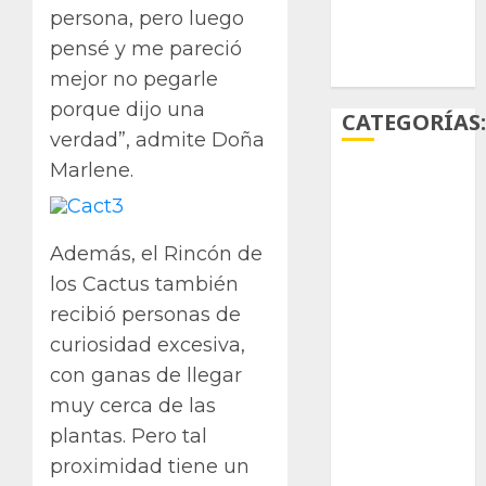
persona, pero luego
Ácido
pensé y me pareció
carmínico
mejor no pegarle
porque dijo una
CATEGORÍAS
verdad”, admite Doña
Marlene.
Aficiones
Aloe
Además, el Rincón de
Arqueología
los Cactus también
recibió personas de
Aviturismo
curiosidad excesiva,
Biología
con ganas de llegar
muy cerca de las
Botánica
plantas. Pero tal
Cactaceas
proximidad tiene un