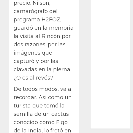
precio. Nilson,
Ciencia
camarógrafo del
programa H2FOZ,
Curioso
guardó en la memoria
de museos
la visita al Rincón por
dos razones: por las
de viajes
imágenes que
Endoterapia
capturó y por las
clavadas en la pierna.
General
¿O es al revés?
GNU/Linux
De todos modos, va a
Historia
recordar. Así como un
turista que tomó la
Ornitología
semilla de un cactus
Tecnologías
conocido como Figo
de la India, lo frotó en