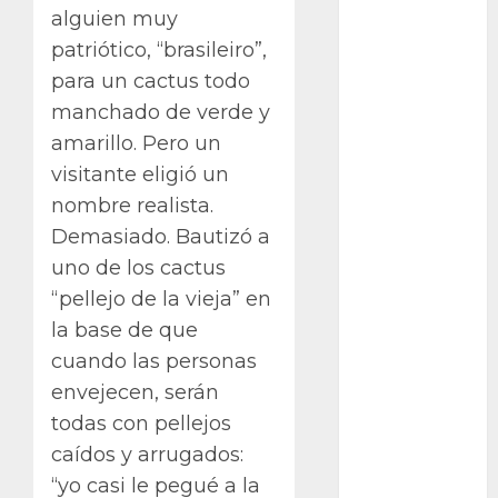
alguien muy
Packman
patriótico, “brasileiro”,
Pacman
para un cactus todo
manchado de verde y
plantas
crasas
amarillo. Pero un
visitante eligió un
Pteridofitas
nombre realista.
San
Demasiado. Bautizó a
Fernando
uno de los cactus
“pellejo de la vieja” en
SCA3
la base de que
Stapelia
cuando las personas
divaricata
envejecen, serán
Stapelia
todas con pellejos
glabricaulis
S
caídos y arrugados:
“yo casi le pegué a la
suculentas