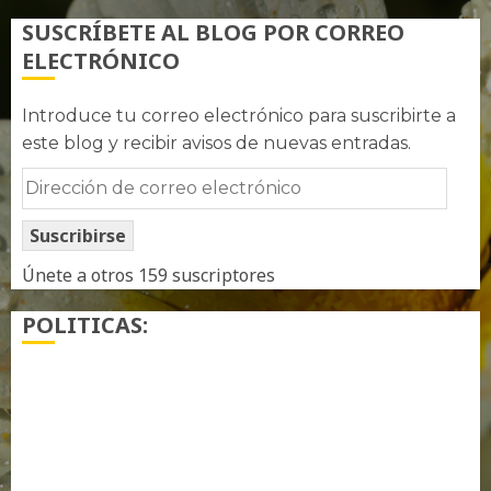
SUSCRÍBETE AL BLOG POR CORREO
ELECTRÓNICO
Introduce tu correo electrónico para suscribirte a
este blog y recibir avisos de nuevas entradas.
Dirección
de
Suscribirse
correo
electrónico
Únete a otros 159 suscriptores
POLITICAS:
¿ Quién soy…?
Más información sobre las cookies
Política de privacidad