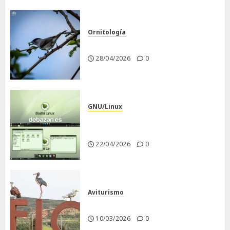
Ornitología
Curruca capirotada
28/04/2026
0
GNU/Linux
Despues de instalar Bodhi
Linux
22/04/2026
0
Aviturismo
Visita a FIO 2026
10/03/2026
0