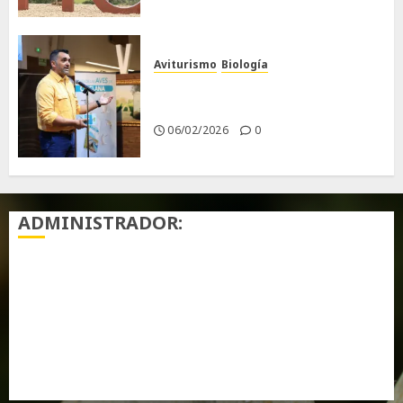
Aviturismo
Biología
Primera Guía de las Aves de
Chiclana
06/02/2026
0
ADMINISTRADOR:
Acceder
Feed de entradas
Feed de comentarios
WordPress.org