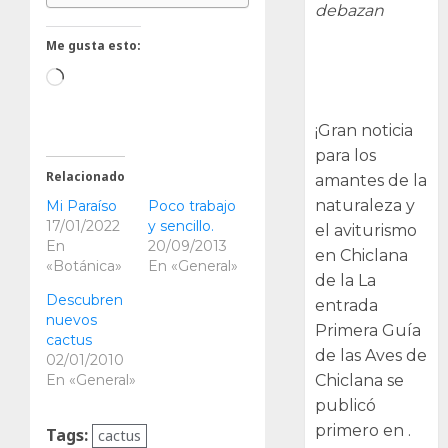
debazan
Me gusta esto:
Primera Guía
Cargando...
de las Aves de
Chiclana
¡Gran noticia
para los
Relacionado
amantes de la
naturaleza y
Mi Paraíso
Poco trabajo
17/01/2022
y sencillo.
el aviturismo
En
20/09/2013
en Chiclana
«Botánica»
En «General»
de la La
Descubren
entrada
nuevos
Primera Guía
cactus
de las Aves de
02/01/2010
En «General»
Chiclana se
publicó
primero en .
Tags:
cactus