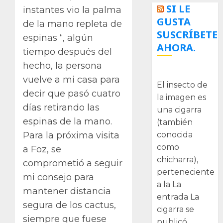
SI LE
instantes vio la palma
GUSTA
de la mano repleta de
SUSCRÍBETE
espinas “, algún
AHORA.
tiempo después del
hecho, la persona
La cigarra
vuelve a mi casa para
El insecto de
decir que pasó cuatro
la imagen es
días retirando las
una cigarra
espinas de la mano.
(también
conocida
Para la próxima visita
como
a Foz, se
chicharra),
comprometió a seguir
perteneciente
mi consejo para
a la La
mantener distancia
entrada La
segura de los cactus,
cigarra se
siempre que fuese
publicó