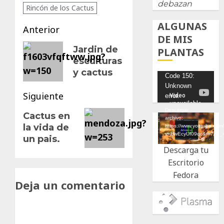
debazan
Rincón de los Cactus
ALGUNAS
Navegación
Anterior
DE MIS
de
Entrada
Jardin de
PLANTAS
esculturas
anterior:
entradas
y cactus
Reproductor
Code 150:
Unknown
de
Siguiente
error.
vídeo
Descargar
Siguiente
Cactus en
archivo:
la vida de
entrada:
https://www.youtube.com
v=UwEcyUf09qc&t=7s&_
un pais.
Descarga tu
Escritorio
Fedora
Deja un comentario