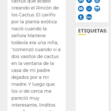
cactus que acabó
creando el Rincón de
los Cactus. El cariño
por la planta exótica
nació cuando la
ETIQUETAS:
señora Marlene
todavía era una niña,
Aficion
“comenzó cuando vi a
Agave
dos vasitos de cactus
en la ventana de la
Aloe
casa de mi padre
Archlinux
dejados por a mi
madre. Y luego que
arte
los vi de cerca me
contemporáneo
pareció muy
ataxia
interesante, linditos