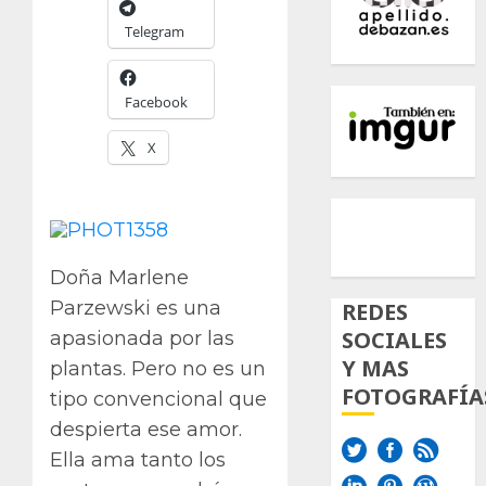
Telegram
Facebook
X
500px
Tumb
Twi
Inst
Doña Marlene
Parzewski es una
REDES
SOCIALES
apasionada por las
Y MAS
plantas. Pero no es un
FOTOGRAFÍA
tipo convencional que
despierta ese amor.
Ella ama tanto los