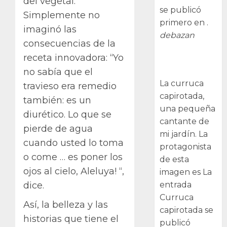
del vegetal.
se publicó
Simplemente no
primero en .
imaginó las
debazan
consecuencias de la
receta innovadora: “Yo
Curruca
capirotada
no sabía que el
La curruca
travieso era remedio
capirotada,
también: es un
una pequeña
diurético. Lo que se
cantante de
pierde de agua
mi jardín. La
cuando usted lo toma
protagonista
o come … es poner los
de esta
ojos al cielo, Aleluya! “,
imagen es La
entrada
dice.
Curruca
Así, la belleza y las
capirotada se
historias que tiene el
publicó