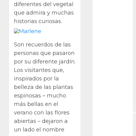
diferentes del vegetal
Canon R7
que admira y muchas
Carnegiea
historias curiosas.
gigantea
cochinilla
del carmín
Son recuerdos de las
personas que pasaron
control de
plagas
por su diferente jardín.
Los visitantes que,
debazan
inspirados por la
Debian
belleza de las plantas
espinosas – mucho
Econoticia
más bellas en el
verano con las flores
espinocerebelo
abiertas – dejaron a
exposicion
un lado el nombre