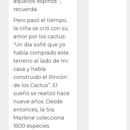
aquellos espinos “,
Bodhi
recuerda.
Bornos
Pero pasó el tiempo,
botánico
la niña se crió con su
amor por los cactus:
Briofitas
“Un día soñé que yo
Btrfs
había comprado este
terreno al lado de mi
Cactaceae
casa y había
construido el Rincón
cactus
de los Cactus”. El
Cactus y
sueño se realizó hace
Suculentas
nueve años. Desde
Cactáceas
entonces, la Sra.
Marlene colecciona
Campo de
Gibraltar
1600 especies