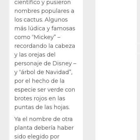
científico y pusieron
GNU/Linux
nombres populares a
Interesante
los cactus. Algunos
más lúdica y famosas
Jardín
Botánico
como “Mickey” –
recordando la cabeza
Magnoliopsida
y las orejas del
Manjaro
personaje de Disney –
y “árbol de Navidad”,
museos
por el hecho de la
Nopal
especie ser verde con
brotes rojos en las
OpenSuse
puntas de las hojas.
Opuntia
Ya el nombre de otra
planta debería haber
otras
plantas
sido elegido por