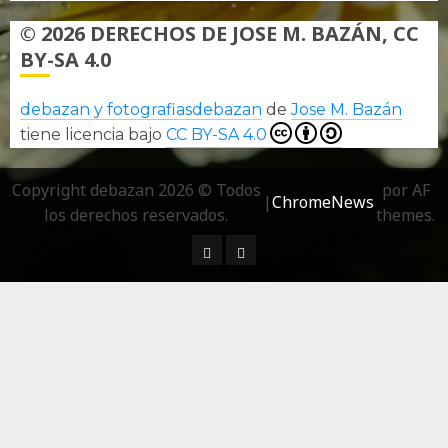
© 2026 DERECHOS DE JOSE M. BAZÁN, CC
BY-SA 4.0
debazan y fotografiasdebazan
de
Jose M. Bazán
tiene licencia bajo
CC BY-SA 4.0
Copyright debazan 2026 © Todos
por AF
|
ChromeNews
los derechos reservados.
themes.
¿ Quién soy…?
Más información sobre las 