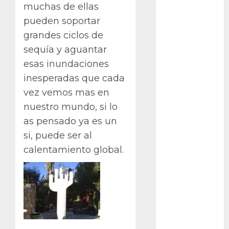
Bodhi
muchas de ellas
pueden soportar
Bornos
grandes ciclos de
botánico
sequía y aguantar
esas inundaciones
Briofitas
inesperadas que cada
Btrfs
vez vemos mas en
nuestro mundo, si lo
Cactaceae
as pensado ya es un
si, puede ser al
cactus
calentamiento global.
Cactus y
Suculentas
Cactáceas
Campo de
Gibraltar