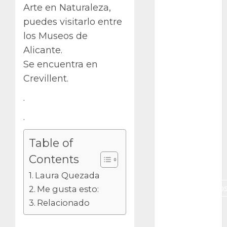
Arte en Naturaleza,
Canon R7
puedes visitarlo entre
Carnegiea
los Museos de
gigantea
Alicante.
cochinilla
Se encuentra en
del carmín
Crevillent.
control de
.
plagas
.
debazan
Table of
Debian
Contents
Econoticia
Laura Quezada
espinocerebelo
Me gusta esto:
Relacionado
exposicion