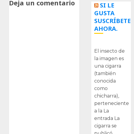
Deja un comentario
SI LE
GUSTA
SUSCRÍBETE
AHORA.
La cigarra
El insecto de
la imagen es
una cigarra
(también
conocida
como
chicharra),
perteneciente
a la La
entrada La
cigarra se
publicó