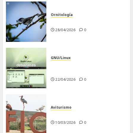
Ornitología
Curruca capirotada
28/04/2026
0
GNU/Linux
Despues de instalar Bodhi
Linux
22/04/2026
0
Aviturismo
Visita a FIO 2026
10/03/2026
0