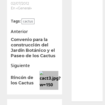
02/07/2012
Ciencia
En «General»
Curioso
Tags:
cactus
de museos
Navegación
Anterior
de viajes
de
Convenio para la
Entrada
construcción del
Endoterapia
anterior:
entradas
Jardín Botánico y el
Paseo de los Cactus
General
Siguiente
GNU/Linux
Siguiente
Historia
Rincón de
entrada:
los Cactus
Ornitología
Tecnologías