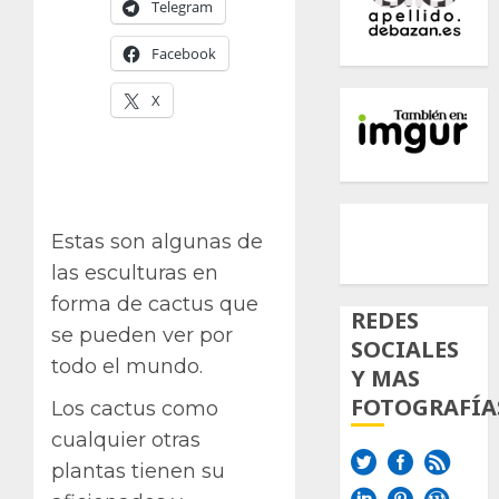
Telegram
Facebook
X
500px
Tumb
Twi
Estas son algunas de
Inst
las esculturas en
forma de cactus que
REDES
se pueden ver por
SOCIALES
todo el mundo.
Y MAS
FOTOGRAFÍA
Los cactus como
cualquier otras
plantas tienen su