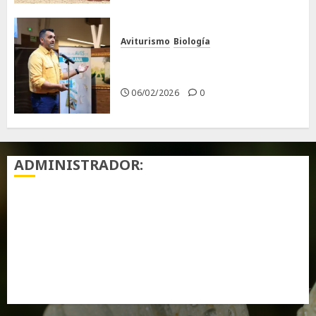
Aviturismo
Biología
Primera Guía de las Aves de
Chiclana
06/02/2026
0
ADMINISTRADOR:
Acceder
Feed de entradas
Feed de comentarios
WordPress.org