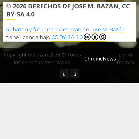
© 2026 DERECHOS DE JOSE M. BAZÁN, CC
BY-SA 4.0
debazan y fotografiasdebazan
de
Jose M. Bazán
tiene licencia bajo
CC BY-SA 4.0
Copyright debazan 2026 © Todos
por AF
|
ChromeNews
los derechos reservados.
themes.
¿ Quién soy…?
Más información sobre las 