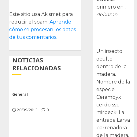
primero en .
Este sitio usa Akismet para
debazan
reducir el spam.
Aprende
Larva
cómo se procesan los datos
barrenadora
de tus comentarios.
de la madera.
Un insecto
oculto
NOTICIAS
dentro de la
RELACIONADAS
madera.
Nombre de la
especie:
General
Cerambyx
Poco trabajo y sencillo.
cerdo ssp.
20/09/2013
0
mirbecki La
entrada Larva
barrenadora
de la madera.