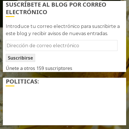
SUSCRÍBETE AL BLOG POR CORREO
ELECTRÓNICO
Introduce tu correo electrónico para suscribirte a
este blog y recibir avisos de nuevas entradas.
Dirección
de
Suscribirse
correo
electrónico
Únete a otros 159 suscriptores
POLITICAS:
¿ Quién soy…?
Más información sobre las cookies
Política de privacidad