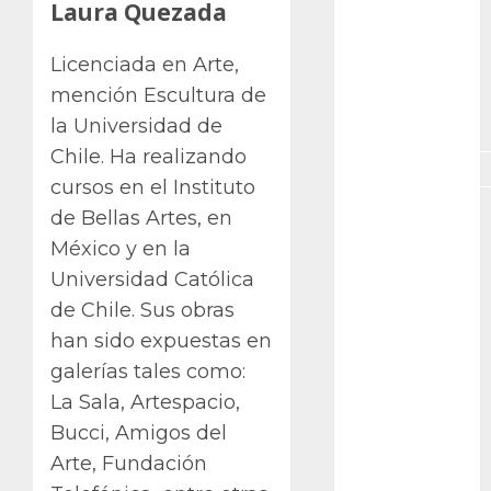
Laura Quezada
GNU/Linux
Interesante
Licenciada en Arte,
mención Escultura de
Jardín
Botánico
la Universidad de
Chile. Ha realizando
Magnoliopsida
cursos en el Instituto
Manjaro
de Bellas Artes, en
México y en la
museos
Universidad Católica
de Chile. Sus obras
Nopal
han sido expuestas en
OpenSuse
galerías tales como:
La Sala, Artespacio,
Opuntia
Bucci, Amigos del
otras
Arte, Fundación
plantas