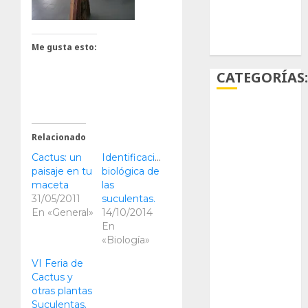
Ácido
carmínico
Me gusta esto:
CATEGORÍAS
Aficiones
Relacionado
Aloe
Cactus: un
Identificación
paisaje en tu
biológica de
Arqueología
maceta
las
31/05/2011
suculentas.
Aviturismo
En «General»
14/10/2014
En
Biología
«Biología»
VI Feria de
Botánica
Cactus y
otras plantas
Cactaceas
Suculentas.