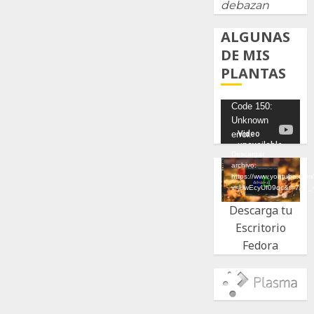
debazan
ALGUNAS
DE MIS
PLANTAS
Reproductor
Code 150:
Unknown
de
error.
vídeo
Descargar
archivo:
https://www.youtube.com
v=UwEcyUf09qc&t=7s&_
Descarga tu
Escritorio
Fedora