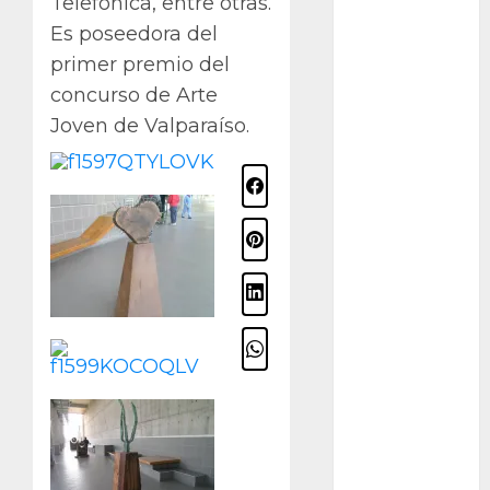
Telefónica, entre otras.
Packman
Es poseedora del
primer premio del
Pacman
concurso de Arte
plantas
Joven de Valparaíso.
crasas
Pteridofitas
San
Fernando
SCA3
Stapelia
divaricata
Stapelia
glabricaulis
S
suculentas