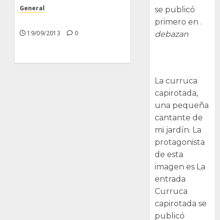
General
se publicó
Nuevas Incorporaciones
primero en .
19/09/2013
0
debazan
Curruca
capirotada
La curruca
capirotada,
una pequeña
cantante de
mi jardín. La
protagonista
de esta
imagen es La
entrada
Curruca
capirotada se
publicó