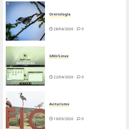
Ornitología
Curruca capirotada
28/04/2026
0
GNU/Linux
Despues de instalar Bodhi
Linux
22/04/2026
0
Aviturismo
Visita a FIO 2026
10/03/2026
0