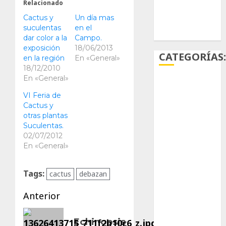
Relacionado
Cactus y
Un día mas
Ácido
suculentas
en el
carmínico
dar color a la
Campo.
exposición
18/06/2013
CATEGORÍAS
en la región
En «General»
18/12/2010
En «General»
Aficiones
VI Feria de
Cactus y
Aloe
otras plantas
Suculentas.
Arqueología
02/07/2012
En «General»
Aviturismo
Biología
Tags:
cactus
debazan
Navegación
Botánica
Anterior
de
Entrada
Cactaceas
Echinopsis