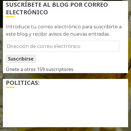
SUSCRÍBETE AL BLOG POR CORREO
ELECTRÓNICO
Introduce tu correo electrónico para suscribirte a
este blog y recibir avisos de nuevas entradas.
Dirección
de
Suscribirse
correo
electrónico
Únete a otros 159 suscriptores
POLITICAS:
¿ Quién soy…?
Más información sobre las cookies
Política de privacidad