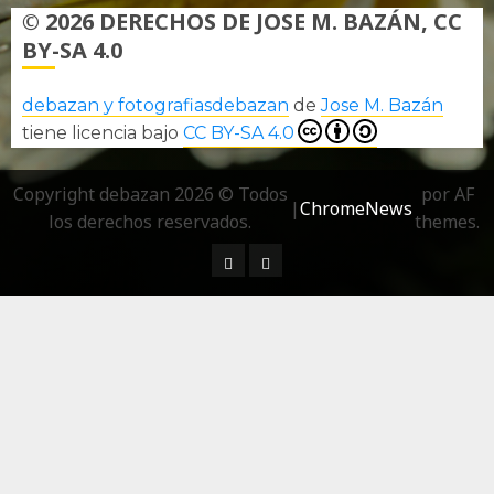
© 2026 DERECHOS DE JOSE M. BAZÁN, CC
BY-SA 4.0
debazan y fotografiasdebazan
de
Jose M. Bazán
tiene licencia bajo
CC BY-SA 4.0
Copyright debazan 2026 © Todos
por AF
|
ChromeNews
los derechos reservados.
themes.
¿ Quién soy…?
Más información sobre las 