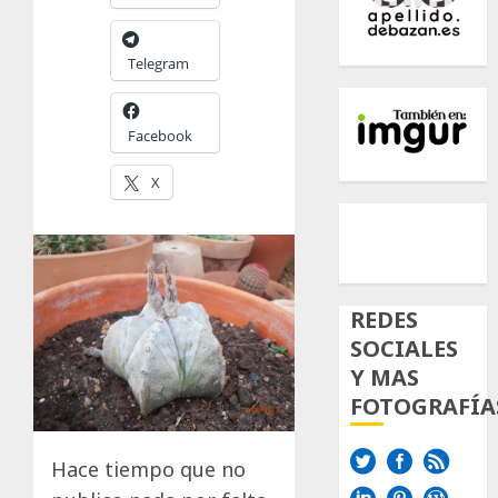
Telegram
Facebook
X
500px
Tumb
Twi
Inst
REDES
SOCIALES
Y MAS
FOTOGRAFÍA
Hace tiempo que no