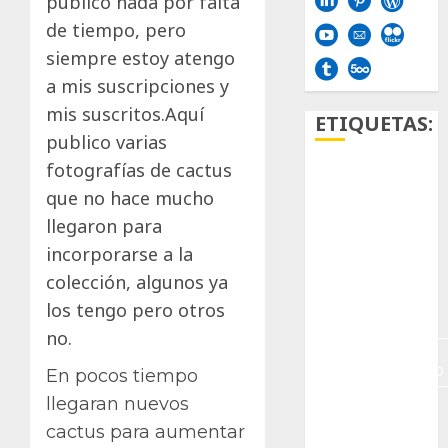
publico nada por falta
de tiempo, pero
siempre estoy atengo
a mis suscripciones y
mis suscritos.Aquí
ETIQUETAS:
publico varias
fotografías de cactus
Aficion
que no hace mucho
llegaron para
Agave
incorporarse a la
Aloe
colección, algunos ya
los tengo pero otros
Archlinux
no.
arte
contemporáneo
En pocos tiempo
llegaran nuevos
ataxia
cactus para aumentar