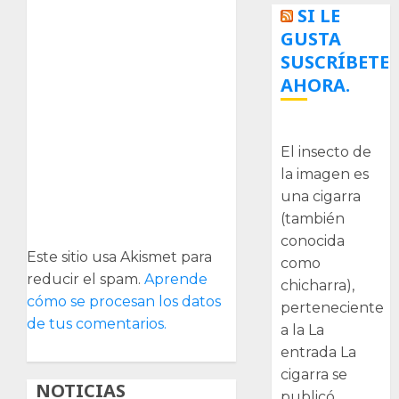
SI LE
GUSTA
SUSCRÍBETE
AHORA.
La cigarra
El insecto de
la imagen es
una cigarra
(también
conocida
Este sitio usa Akismet para
como
reducir el spam.
Aprende
chicharra),
cómo se procesan los datos
perteneciente
de tus comentarios.
a la La
entrada La
cigarra se
NOTICIAS
publicó