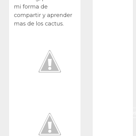
mi forma de
Canon R7
compartir y aprender
Carnegiea
mas de los cactus.
gigantea
cochinilla
del carmín
control de
plagas
debazan
Debian
Econoticia
espinocerebelo
exposicion