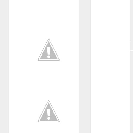
GNU/Linux
Interesante
Jardín
Botánico
Magnoliopsida
Manjaro
museos
Nopal
OpenSuse
Opuntia
otras
plantas