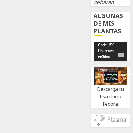
debazan
ALGUNAS
DE MIS
PLANTAS
Reproductor
Code 150:
Unknown
de
error.
vídeo
Descargar
archivo:
https://www.youtube.com
v=UwEcyUf09qc&t=7s&_
Descarga tu
Escritorio
Fedora