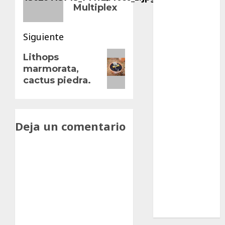
anterior:
entradas
Multiplex
Ciencia
Curioso
Siguiente
Siguiente
de museos
Lithops
marmorata,
entrada:
de viajes
cactus piedra.
Endoterapia
General
Deja un comentario
GNU/Linux
Historia
Ornitología
Tecnologías