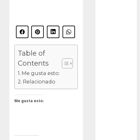
Packman
Pacman
plantas
crasas
Table of
Pteridofitas
Contents
San
Fernando
Me gusta esto:
Relacionado
SCA3
Stapelia
Me gusta esto:
divaricata
Stapelia
glabricaulis
S
suculentas