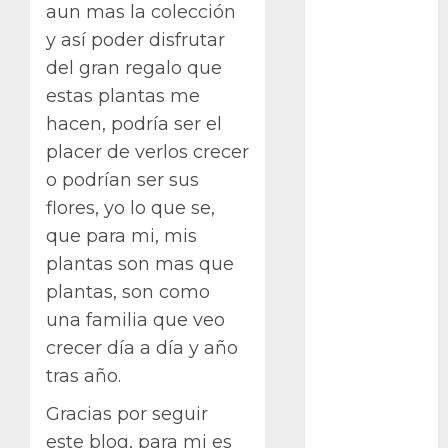
Bodhi
aun mas la colección
y así poder disfrutar
Bornos
del gran regalo que
botánico
estas plantas me
hacen, podría ser el
Briofitas
placer de verlos crecer
o podrían ser sus
Btrfs
flores, yo lo que se,
Cactaceae
que para mi, mis
plantas son mas que
cactus
plantas, son como
Cactus y
una familia que veo
Suculentas
crecer día a día y año
Cactáceas
tras año.
Campo de
Gracias por seguir
Gibraltar
este blog, para mi es