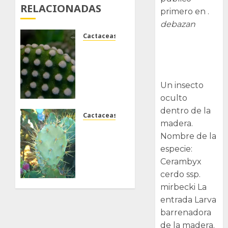
RELACIONADAS
primero en .
debazan
Cactaceas
Larva
Opuntia
barrenadora
microdasys,
albispina
de la madera.
y
Un insecto
rufida
oculto
dentro de la
Cactaceas
23/12/2024
madera.
0
La
Nombre de la
amenaza
especie:
de la
Cerambyx
Opuntia
stricta
cerdo ssp.
mirbecki La
03/12/2023
entrada Larva
0
barrenadora
de la madera.