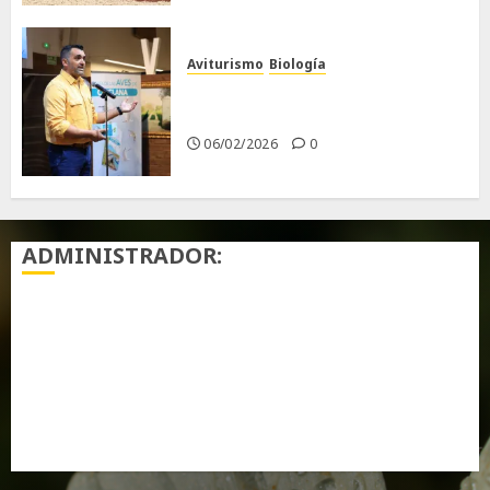
Aviturismo
Biología
Primera Guía de las Aves de
Chiclana
06/02/2026
0
ADMINISTRADOR:
Acceder
Feed de entradas
Feed de comentarios
WordPress.org