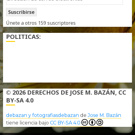
de
Suscribirse
correo
electrónico
Únete a otros 159 suscriptores
POLITICAS:
¿ Quién soy…?
Más información sobre las cookies
Política de privacidad
© 2026 DERECHOS DE JOSE M. BAZÁN, CC
BY-SA 4.0
debazan y fotografiasdebazan
de
Jose M. Bazán
tiene licencia bajo
CC BY-SA 4.0