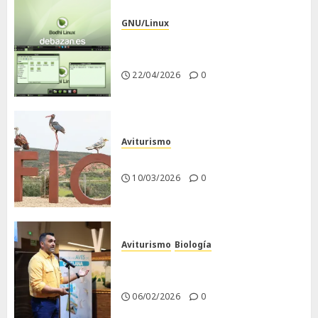
GNU/Linux
Despues de instalar Bodhi
Linux
22/04/2026
0
Aviturismo
Visita a FIO 2026
10/03/2026
0
Aviturismo
Biología
Primera Guía de las Aves de
Chiclana
06/02/2026
0