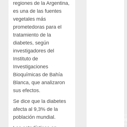
regiones de la Argentina,
Campo de
Gibraltar
es una de las fuentes
vegetales más
Canon R7
prometedoras para el
Carnegiea
tratamiento de la
gigantea
diabetes, según
cochinilla
investigadores del
del carmín
Instituto de
control de
Investigaciones
plagas
Bioquímicas de Bahía
debazan
Blanca, que analizaron
sus efectos.
Debian
Se dice que la diabetes
Econoticia
afecta al 9,3% de la
población mundial.
espinocerebelo