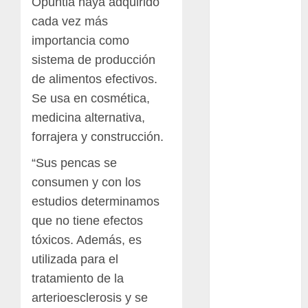
Opuntia haya adquirido
Cactaceas
cada vez más
importancia como
Ciencia
sistema de producción
de alimentos efectivos.
Curioso
Se usa en cosmética,
de museos
medicina alternativa,
forrajera y construcción.
de viajes
“Sus pencas se
Endoterapia
consumen y con los
General
estudios determinamos
que no tiene efectos
GNU/Linux
tóxicos. Además, es
Historia
utilizada para el
tratamiento de la
Ornitología
arterioesclerosis y se