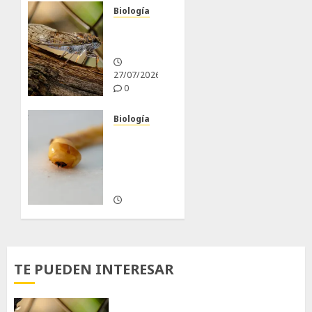
Biología
La
cigarra
27/07/2026
0
Biología
Larva
barrenadora
de la
madera.
10/05/2026
0
TE PUEDEN INTERESAR