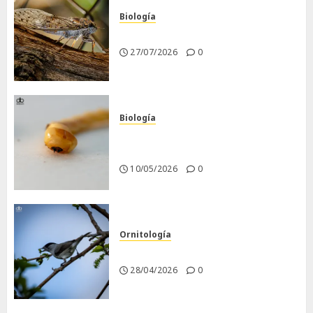
Biología
La cigarra
27/07/2026
0
Biología
Larva barrenadora de la
madera.
10/05/2026
0
Ornitología
Curruca capirotada
28/04/2026
0