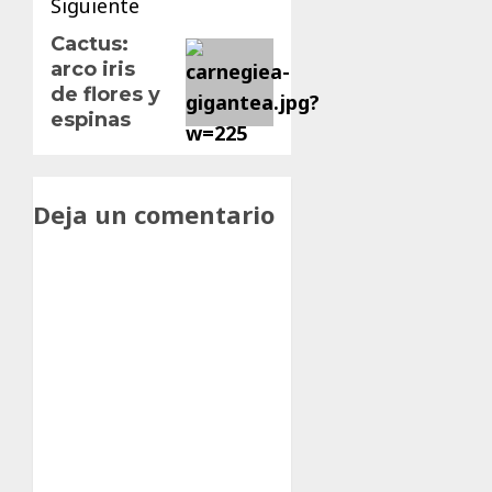
Siguiente
Cactus:
Siguiente
arco iris
entrada:
de flores y
espinas
Deja un comentario