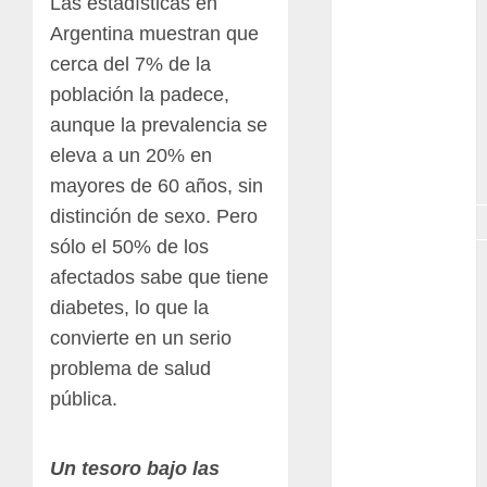
Las estadísticas en
exposicion
Argentina muestran que
GNU/Linux
cerca del 7% de la
población la padece,
Interesante
aunque la prevalencia se
eleva a un 20% en
Jardín
Botánico
mayores de 60 años, sin
distinción de sexo. Pero
Magnoliopsida
sólo el 50% de los
Manjaro
afectados sabe que tiene
diabetes, lo que la
museos
convierte en un serio
Nopal
problema de salud
pública.
OpenSuse
Opuntia
Un tesoro bajo las