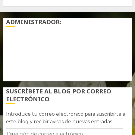
ADMINISTRADOR:
Acceder
Feed de entradas
Feed de comentarios
WordPress.org
SUSCRÍBETE AL BLOG POR CORREO
ELECTRÓNICO
Introduce tu correo electrónico para suscribirte a
este blog y recibir avisos de nuevas entradas.
Dirección