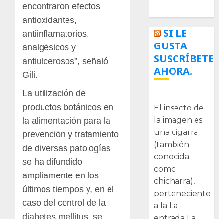
Tecnologías
encontraron efectos
antioxidantes,
SI LE
antiinflamatorios,
GUSTA
analgésicos y
SUSCRÍBETE
antiulcerosos”, señaló
AHORA.
Gili.
La utilización de
La cigarra
productos botánicos en
El insecto de
la imagen es
la alimentación para la
una cigarra
prevención y tratamiento
(también
de diversas patologías
conocida
se ha difundido
como
ampliamente en los
chicharra),
últimos tiempos y, en el
perteneciente
caso del control de la
a la La
diabetes mellitus, se
entrada La