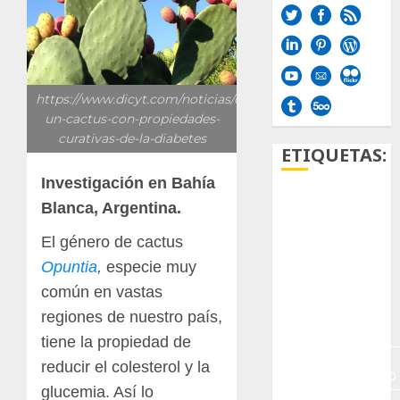
https://www.dicyt.com/noticias/opuntia-
un-cactus-con-propiedades-
curativas-de-la-diabetes
ETIQUETAS:
Investigación en Bahía
Aficion
Blanca, Argentina.
El género de cactus
Agave
Opuntia
,
especie muy
Aloe
común en vastas
regiones de nuestro país,
Archlinux
tiene la propiedad de
arte
reducir el colesterol y la
contemporáneo
glucemia. Así lo