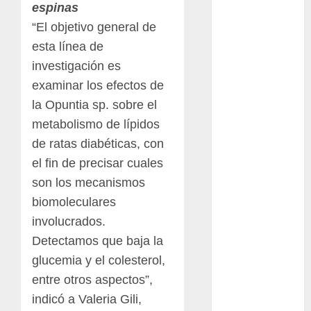
espinas
otras
plantas
“El objetivo general de
esta línea de
Packman
investigación es
Pacman
examinar los efectos de
la Opuntia sp. sobre el
plantas
crasas
metabolismo de lípidos
de ratas diabéticas, con
Pteridofitas
el fin de precisar cuales
San
son los mecanismos
Fernando
biomoleculares
SCA3
involucrados.
Detectamos que baja la
Stapelia
glucemia y el colesterol,
divaricata
entre otros aspectos”,
Stapelia
indicó a Valeria Gili,
glabricaulis