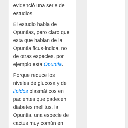
ataxia
evidenció una serie de
estudios.
Bodhi
El estudio habla de
Bornos
Opuntias, pero claro que
esta que hablan de la
botánico
Opuntia ficus-indica, no
Briofitas
de otras especies, por
ejemplo esta
Opuntia
.
Btrfs
Porque reduce los
Cactaceae
niveles de glucosa y de
cactus
lípidos
plasmáticos en
pacientes que padecen
Cactus y
Suculentas
diabetes mellitus, la
Opuntia, una especie de
Cactáceas
cactus muy común en