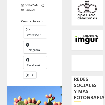
DEBAZAN
06/08/2011
Comparte esto:
WhatsApp
Telegram
500px
Tumb
Twi
Inst
Facebook
X
REDES
SOCIALES
Y MAS
FOTOGRAFÍA