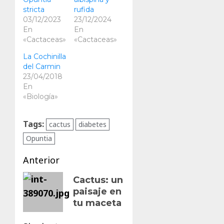
stricta
rufida
03/12/2023
23/12/2024
En
En
«Cactaceas»
«Cactaceas»
La Cochinilla
del Carmin
23/04/2018
En
«Biología»
Tags:
cactus
diabetes
Opuntia
Navegación
Anterior
de
Entrada
Cactus: un
paisaje en
anterior:
entradas
tu maceta