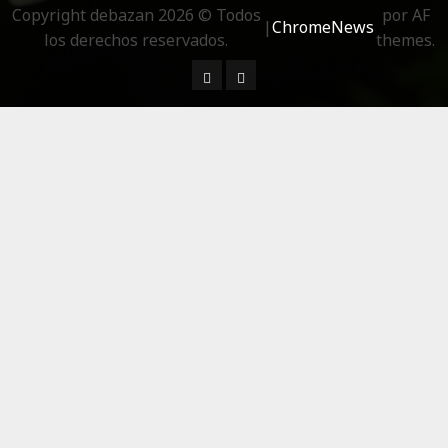
Copyright debazan 2026 © Todos
por AF
|
ChromeNews
los derechos reservados.
themes.
¿ Quién soy…?
Más información sobre las 