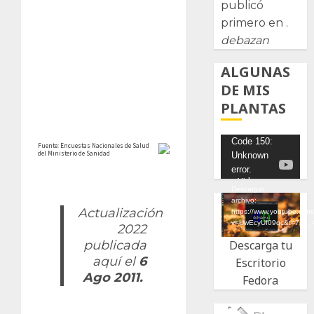
publicó
primero en .
debazan
ALGUNAS
DE MIS
PLANTAS
Reproductor
Code 150:
Unknown
de
error.
vídeo
Descargar
archivo:
Actualización
https://www.youtube.com
v=UwEcyUf09qc&t=7s&_
2022
Descarga tu
publicada
aquí el
6
Escritorio
Ago 2011.
Fedora