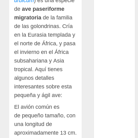
urbicum
) es una especie
Packman
de
ave paseriforme
migratoria
de la familia
Pacman
de las golondrinas. Cría
plantas
en la Eurasia templada y
crasas
el norte de África, y pasa
Pteridofitas
el invierno en el África
subsahariana y Asia
San
tropical. Aquí tienes
Fernando
algunos detalles
SCA3
interesantes sobre esta
pequeña y ágil ave:
Stapelia
divaricata
El avión común es
Stapelia
de pequeño tamaño, con
glabricaulis
una longitud de
S
aproximadamente 13 cm.
suculentas