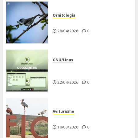
Ornitología
Curruca capirotada
28/04/2026
0
GNU/Linux
Despues de instalar Bodhi
Linux
22/04/2026
0
Aviturismo
Visita a FIO 2026
10/03/2026
0