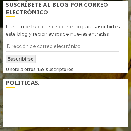
SUSCRÍBETE AL BLOG POR CORREO
ELECTRÓNICO
Introduce tu correo electrónico para suscribirte a
este blog y recibir avisos de nuevas entradas.
Dirección
de
Suscribirse
correo
electrónico
Únete a otros 159 suscriptores
POLITICAS:
¿ Quién soy…?
Más información sobre las cookies
Política de privacidad