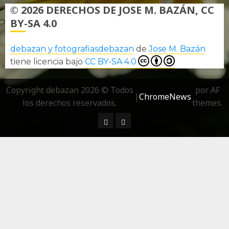
© 2026 DERECHOS DE JOSE M. BAZÁN, CC
BY-SA 4.0
debazan y fotografiasdebazan
de
Jose M. Bazán
tiene licencia bajo
CC BY-SA 4.0
Copyright debazan 2026 © Todos
por AF
|
ChromeNews
los derechos reservados.
themes.
¿ Quién soy…?
Más información sobre las 