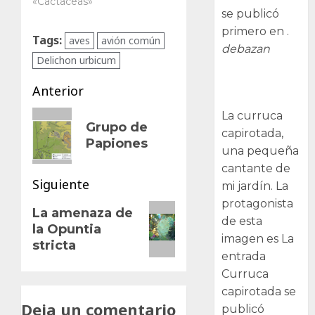
«Cactaceas»
se publicó
primero en .
Tags:
aves
avión común
debazan
Delichon urbicum
Curruca
Navegación
Anterior
capirotada
de
Entrada
La curruca
Grupo de
capirotada,
anterior:
entradas
Papiones
una pequeña
cantante de
Siguiente
mi jardín. La
protagonista
Siguiente
La amenaza de
de esta
la Opuntia
entrada:
imagen es La
stricta
entrada
Curruca
capirotada se
Deja un comentario
publicó