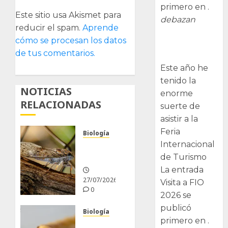
primero en .
Este sitio usa Akismet para
debazan
reducir el spam.
Aprende
cómo se procesan los datos
Visita a FIO
de tus comentarios.
2026
Este año he
tenido la
NOTICIAS
enorme
RELACIONADAS
suerte de
asistir a la
Feria
Biología
Internacional
La
cigarra
de Turismo
La entrada
27/07/2026
Visita a FIO
0
2026 se
publicó
Biología
primero en .
Larva