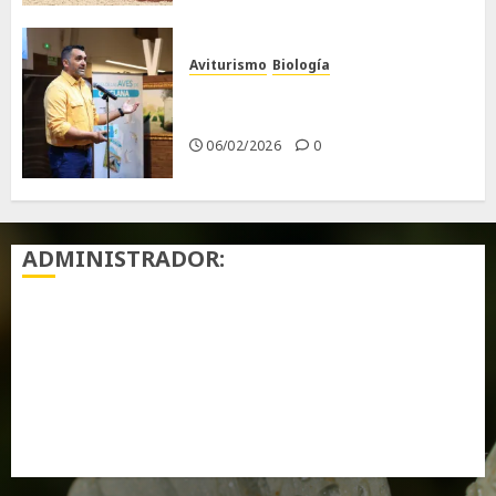
Aviturismo
Biología
Primera Guía de las Aves de
Chiclana
06/02/2026
0
ADMINISTRADOR:
Acceder
Feed de entradas
Feed de comentarios
WordPress.org