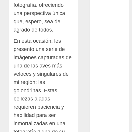
Bodhi
fotografía, ofreciendo
una perspectiva única
Bornos
que, espero, sea del
botánico
agrado de todos.
Briofitas
En esta ocasión, les
presento una serie de
Btrfs
imágenes capturadas de
Cactaceae
una de las aves más
veloces y singulares de
cactus
mi región: las
golondrinas. Estas
Cactus y
Suculentas
bellezas aladas
requieren paciencia y
Cactáceas
habilidad para ser
Campo de
inmortalizadas en una
Gibraltar
fotografía digna de su