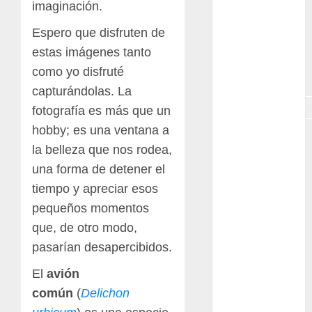
GNU/Linux
imaginación.
Espero que disfruten de
Interesante
estas imágenes tanto
Jardín
como yo disfruté
Botánico
capturándolas. La
Magnoliopsida
fotografía es más que un
hobby; es una ventana a
Manjaro
la belleza que nos rodea,
museos
una forma de detener el
tiempo y apreciar esos
Nopal
pequeños momentos
OpenSuse
que, de otro modo,
pasarían desapercibidos.
Opuntia
El
avión
otras
común
(
Delichon
plantas