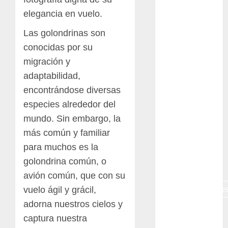
Canon R7
elegancia en vuelo.
Carnegiea
Las golondrinas son
gigantea
conocidas por su
migración y
cochinilla
del carmín
adaptabilidad,
encontrándose diversas
control de
plagas
especies alrededor del
mundo. Sin embargo, la
debazan
más común y familiar
Debian
para muchos es la
golondrina común, o
Econoticia
avión común, que con su
espinocerebelo
vuelo ágil y grácil,
adorna nuestros cielos y
exposicion
captura nuestra