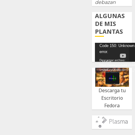
debazan
ALGUNAS
DE MIS
PLANTAS
Reproductor
Code 150: Unknown
error.
de
vídeo
Descargar archivo:
https://www.youtube.com
v=UwEcyUf09qc&t=7s&_
Descarga tu
Escritorio
Fedora