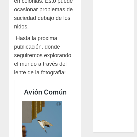
en colonias. Esto puede
Ciencia
ocasionar problemas de
suciedad debajo de los
Curioso
nidos.
de museos
¡Hasta la próxima
de viajes
publicación, donde
seguiremos explorando
Endoterapia
el mundo a través del
lente de la fotografía!
General
GNU/Linux
Historia
Ornitología
Tecnologías