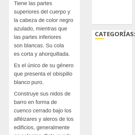
Tiene las partes
superiores del cuerpo y
Ácido
carmínico
la cabeza de color negro
azulado, mientras que
CATEGORÍAS
las partes inferiores
son blancas. Su cola
Aficiones
es corta y ahorquillada.
Aloe
Es el único de su género
que presenta el obispillo
Arqueología
blanco puro.
Aviturismo
Construye sus nidos de
barro en forma de
Biología
cuenco cerrado bajo los
Botánica
alféizares y aleros de los
edificios, generalmente
Cactaceas