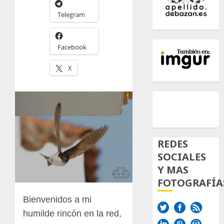
Telegram
Facebook
X
500px
Tumb
Twi
Inst
REDES
SOCIALES
Y MAS
FOTOGRAFÍA
Bienvenidos a mi
humilde rincón en la red,