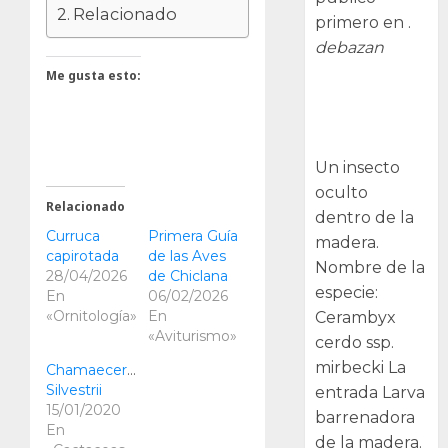
Relacionado
primero en .
debazan
Me gusta esto:
Larva
barrenadora
de la madera.
Un insecto
oculto
Relacionado
dentro de la
Curruca
Primera Guía
madera.
capirotada
de las Aves
Nombre de la
28/04/2026
de Chiclana
especie:
En
06/02/2026
«Ornitología»
En
Cerambyx
«Aviturismo»
cerdo ssp.
mirbecki La
Chamaecereus
Silvestrii
entrada Larva
15/01/2020
barrenadora
En
de la madera.