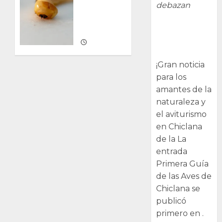
debazan
barrenadora
de la
Primera Guía
madera.
de las Aves de
10/05/2026
Chiclana
0
¡Gran noticia
para los
amantes de la
naturaleza y
el aviturismo
en Chiclana
de la La
entrada
Primera Guía
de las Aves de
Chiclana se
publicó
primero en .