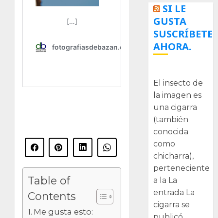
SI LE
GUSTA
SUSCRÍBETE
AHORA.
La cigarra
El insecto de
la imagen es
una cigarra
(también
conocida
como
chicharra),
perteneciente
Table of
a la La
entrada La
Contents
cigarra se
Me gusta esto:
publicó