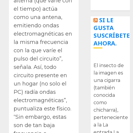
alterna (que varíe con
Tecnologías
el tiempo) actúa
como una antena,
SI LE
emitiendo ondas
GUSTA
electromagnéticas en
SUSCRÍBETE
la misma frecuencia
AHORA.
con la que varíe el
La cigarra
pulso del circuito”,
El insecto de
señala. Así, todo
la imagen es
circuito presente en
una cigarra
un hogar (no solo el
(también
PC) radía ondas
conocida
electromagnéticas”,
como
puntualiza este físico.
chicharra),
“Sin embargo, estas
perteneciente
a la La
son de tan baja
entrada La