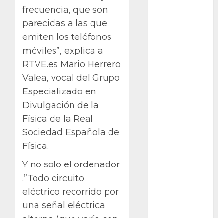
frecuencia, que son
Cactaceas
parecidas a las que
Ciencia
emiten los teléfonos
móviles”, explica a
Curioso
RTVE.es Mario Herrero
Valea, vocal del Grupo
de museos
Especializado en
de viajes
Divulgación de la
Física de la Real
Endoterapia
Sociedad Española de
General
Física.
GNU/Linux
Y no solo el ordenador
.”Todo circuito
Historia
eléctrico recorrido por
Ornitología
una señal eléctrica