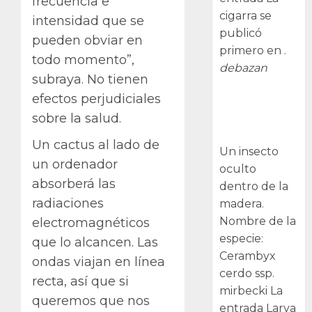
frecuencia e
cigarra se
intensidad que se
publicó
pueden obviar en
primero en .
todo momento”,
debazan
subraya. No tienen
efectos perjudiciales
Larva
barrenadora
sobre la salud.
de la madera.
Un cactus al lado de
Un insecto
un ordenador
oculto
absorberá las
dentro de la
radiaciones
madera.
Nombre de la
electromagnéticos
especie:
que lo alcancen. Las
Cerambyx
ondas viajan en línea
cerdo ssp.
recta, así que si
mirbecki La
queremos que nos
entrada Larva