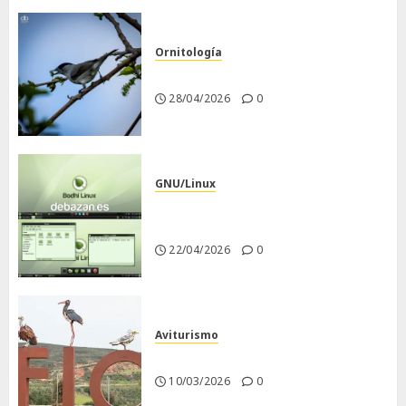
Ornitología
Curruca capirotada
28/04/2026
0
GNU/Linux
Despues de instalar Bodhi
Linux
22/04/2026
0
Aviturismo
Visita a FIO 2026
10/03/2026
0