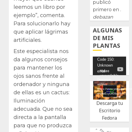
publicó
leemos un libro por
primero en .
ejemplo”, comenta.
debazan
Para solucionarlo hay
ALGUNAS
que aplicar lágrimas
DE MIS
artificiales.
PLANTAS
Este especialista nos
da algunos consejos
Reproductor
Code 150:
Unknown
de
para mantener los
error.
vídeo
ojos sanos frente al
Descargar
ordenador y ninguna
archivo:
https://www.youtube.com
de ellas es un cactus:
v=UwEcyUf09qc&t=7s&_
Iluminación
Descarga tu
adecuada. Que no sea
Escritorio
directa a la pantalla
Fedora
para que no produzca