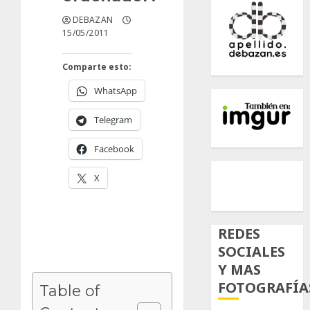
DEBAZAN
15/05/2011
Comparte esto:
WhatsApp
Telegram
Facebook
500px
Tumb
Twi
X
Inst
REDES
SOCIALES
Y MAS
FOTOGRAFÍA
Table of