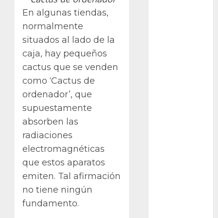
ataxia
En algunas tiendas,
normalmente
Bodhi
situados al lado de la
Bornos
caja, hay pequeños
cactus que se venden
botánico
como ‘Cactus de
Briofitas
ordenador’, que
supuestamente
Btrfs
absorben las
Cactaceae
radiaciones
electromagnéticas
cactus
que estos aparatos
Cactus y
emiten. Tal afirmación
Suculentas
no tiene ningún
fundamento.
Cactáceas