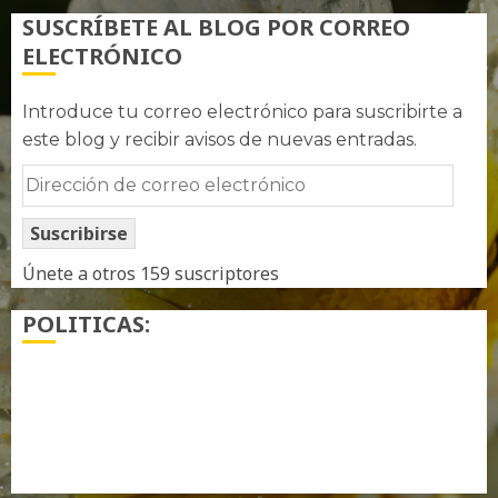
SUSCRÍBETE AL BLOG POR CORREO
ELECTRÓNICO
Introduce tu correo electrónico para suscribirte a
este blog y recibir avisos de nuevas entradas.
Dirección
de
Suscribirse
correo
electrónico
Únete a otros 159 suscriptores
POLITICAS:
¿ Quién soy…?
Más información sobre las cookies
Política de privacidad