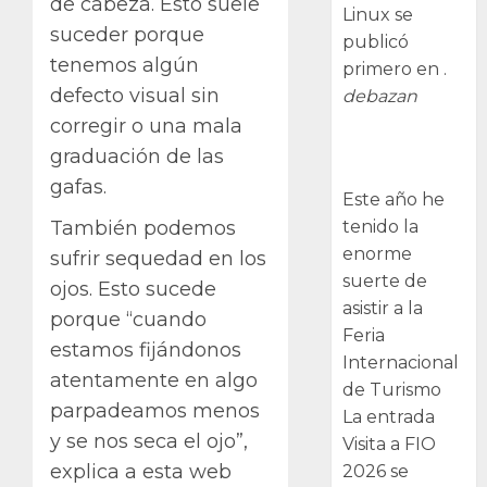
de cabeza. Esto suele
Linux se
suceder porque
publicó
tenemos algún
primero en .
defecto visual sin
debazan
corregir o una mala
Visita a FIO
graduación de las
2026
gafas.
Este año he
tenido la
También podemos
enorme
sufrir sequedad en los
suerte de
ojos. Esto sucede
asistir a la
porque “cuando
Feria
estamos fijándonos
Internacional
atentamente en algo
de Turismo
parpadeamos menos
La entrada
y se nos seca el ojo”,
Visita a FIO
explica a esta web
2026 se