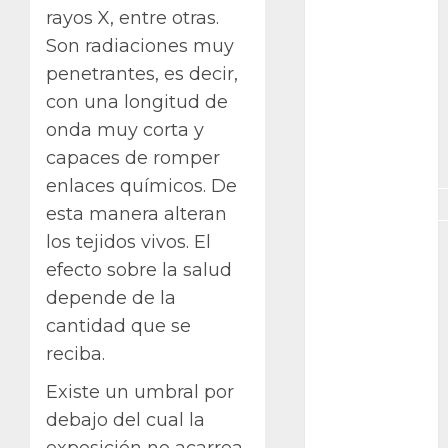
exposicion
rayos X, entre otras.
Son radiaciones muy
GNU/Linux
penetrantes, es decir,
con una longitud de
Interesante
onda muy corta y
Jardín
capaces de romper
Botánico
enlaces químicos. De
Magnoliopsida
esta manera alteran
los tejidos vivos. El
Manjaro
efecto sobre la salud
museos
depende de la
cantidad que se
Nopal
reciba.
OpenSuse
Existe un umbral por
Opuntia
debajo del cual la