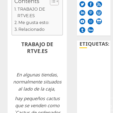
Contents
TRABAJO DE
RTVE.ES
Me gusta esto:
Relacionado
ETIQUETAS:
TRABAJO DE
RTVE.ES
Aficion
Agave
En algunas tiendas,
Aloe
normalmente situados
al lado de la caja,
Archlinux
hay pequeños cactus
arte
que se venden como
contemporáneo
`Cactus de ordenador