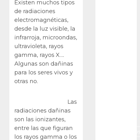
Existen muchos tipos
Campo de
Gibraltar
de radiaciones
electromagnéticas,
Canon R7
desde la luz visible, la
Carnegiea
infrarroja, microondas,
gigantea
ultravioleta, rayos
cochinilla
gamma, rayos X….
del carmín
Algunas son dañinas
para los seres vivos y
control de
plagas
otras no.
debazan
Las
Debian
radiaciones dañinas
Econoticia
son las ionizantes,
entre las que figuran
espinocerebelo
los rayos gamma o los