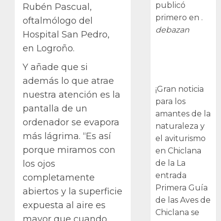
publicó
Rubén Pascual,
primero en .
oftalmólogo del
debazan
Hospital San Pedro,
en Logroño.
Primera Guía
de las Aves de
Y añade que si
Chiclana
además lo que atrae
¡Gran noticia
nuestra atención es la
para los
pantalla de un
amantes de la
ordenador se evapora
naturaleza y
más lágrima. “Es así
el aviturismo
porque miramos con
en Chiclana
de la La
los ojos
entrada
completamente
Primera Guía
abiertos y la superficie
de las Aves de
expuesta al aire es
Chiclana se
mayor que cuando