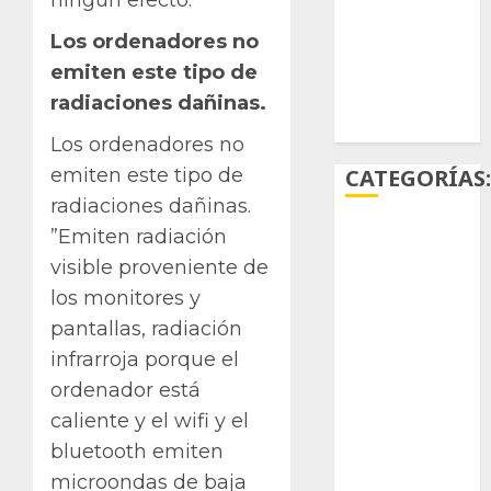
ningún efecto.
S
Los ordenadores no
suculentas
emiten este tipo de
Ácido
radiaciones dañinas.
carmínico
Los ordenadores no
CATEGORÍAS
emiten este tipo de
radiaciones dañinas.
”Emiten radiación
Aficiones
visible proveniente de
Aloe
los monitores y
pantallas, radiación
Arqueología
infrarroja porque el
Aviturismo
ordenador está
caliente y el wifi y el
Biología
bluetooth emiten
Botánica
microondas de baja