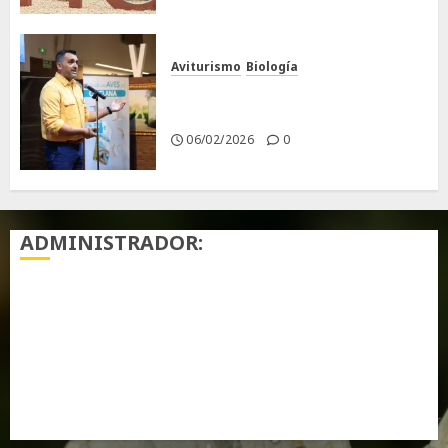
Aviturismo
Biología
Primera Guía de las Aves de
Chiclana
06/02/2026
0
ADMINISTRADOR:
Acceder
Feed de entradas
Feed de comentarios
WordPress.org