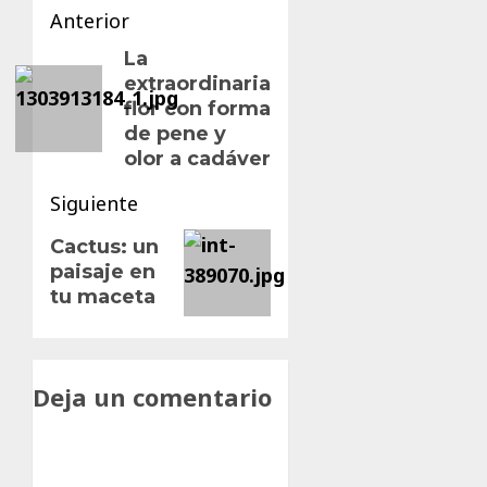
Navegación
Anterior
de
La
Entrada
extraordinaria
anterior:
entradas
flor con forma
de pene y
olor a cadáver
Siguiente
Siguiente
Cactus: un
paisaje en
entrada:
tu maceta
Deja un comentario