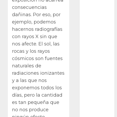
exposición no acarrea
otras
consecuencias
plantas
dañinas. Por eso, por
Packman
ejemplo, podemos
hacernos radiografías
Pacman
con rayos X sin que
plantas
nos afecte. El sol, las
crasas
rocas y los rayos
Pteridofitas
cósmicos son fuentes
naturales de
San
Fernando
radiaciones ionizantes
y a las que nos
SCA3
exponemos todos los
Stapelia
días, pero la cantidad
divaricata
es tan pequeña que
no nos produce
Stapelia
glabricaulis