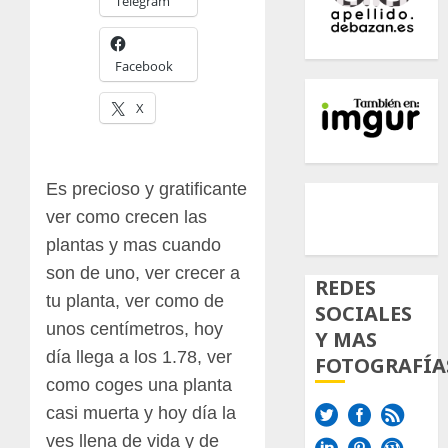
Telegram
Facebook
X
500px
Tumb
Twi
Es precioso y gratificante
ver como crecen las
Inst
plantas y mas cuando
son de uno, ver crecer a
REDES
tu planta, ver como de
SOCIALES
unos centímetros, hoy
Y MAS
día llega a los 1.78, ver
FOTOGRAFÍA
como coges una planta
casi muerta y hoy día la
ves llena de vida y de