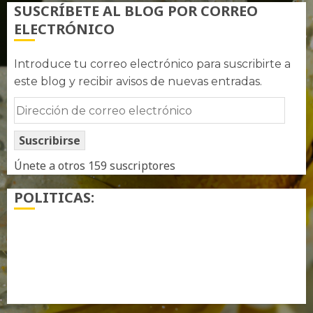
SUSCRÍBETE AL BLOG POR CORREO
ELECTRÓNICO
Introduce tu correo electrónico para suscribirte a
este blog y recibir avisos de nuevas entradas.
Dirección
de
Suscribirse
correo
electrónico
Únete a otros 159 suscriptores
POLITICAS:
¿ Quién soy…?
Más información sobre las cookies
Política de privacidad