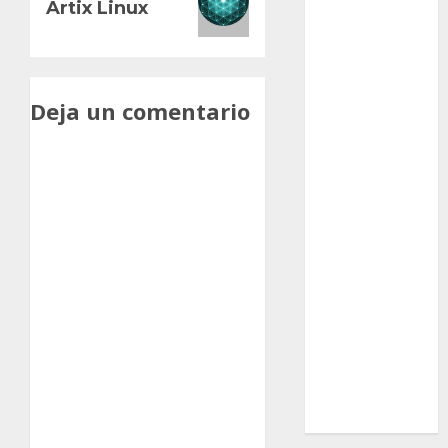
Artix Linux
Ciencia
Curioso
Deja un comentario
de museos
de viajes
Endoterapia
General
GNU/Linux
Historia
Ornitología
Tecnologías