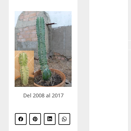
GNU/Linux
Interesante
Jardín
Botánico
Magnoliopsida
Manjaro
museos
Nopal
Del 2008 al 2017
OpenSuse
Opuntia
otras
plantas