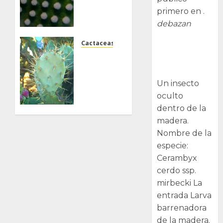
y
primero en .
rufida
debazan
Cactaceas
23/12/2024
Larva
0
La
barrenadora
amenaza
de la madera.
de la
Un insecto
Opuntia
oculto
stricta
dentro de la
madera.
03/12/2023
0
Nombre de la
especie:
Cerambyx
cerdo ssp.
mirbecki La
entrada Larva
barrenadora
de la madera.