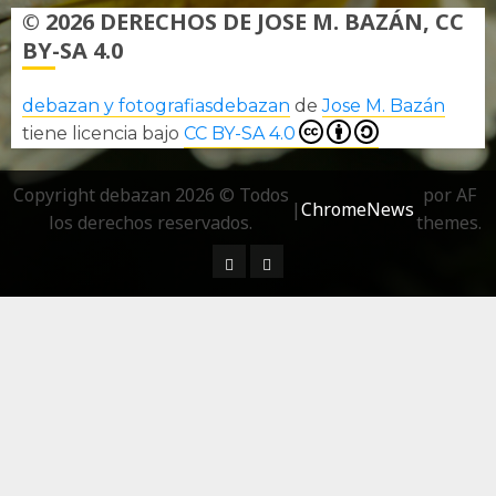
© 2026 DERECHOS DE JOSE M. BAZÁN, CC
BY-SA 4.0
debazan y fotografiasdebazan
de
Jose M. Bazán
tiene licencia bajo
CC BY-SA 4.0
Copyright debazan 2026 © Todos
por AF
|
ChromeNews
los derechos reservados.
themes.
¿ Quién soy…?
Más información sobre las 