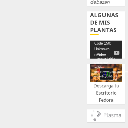
debazan
ALGUNAS
DE MIS
PLANTAS
Reproductor
Code 150:
Unknown
de
error.
vídeo
Descargar
archivo:
https://www.youtube.com
v=UwEcyUf09qc&t=7s&_
Descarga tu
Escritorio
Fedora