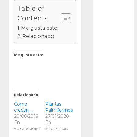
Packman
Table of
Contents
Pacman
Me gusta esto:
plantas
Relacionado
crasas
Pteridofitas
Me gusta esto:
San
Fernando
SCA3
Relacionado
Stapelia
divaricata
Como
Plantas
crecen……
Palmiformes
Stapelia
20/06/2016
27/01/2020
glabricaulis
En
En
S
«Cactaceas»
«Botánica»
suculentas