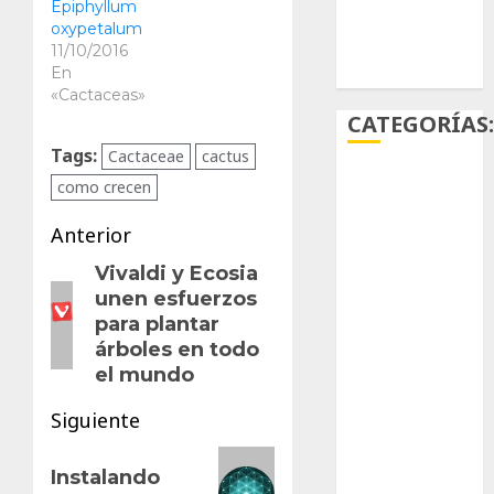
Epiphyllum
oxypetalum
Ácido
11/10/2016
carmínico
En
«Cactaceas»
CATEGORÍAS
Tags:
Cactaceae
cactus
como crecen
Aficiones
Navegación
Anterior
Aloe
de
Vivaldi y Ecosia
Entrada
Arqueología
unen esfuerzos
anterior:
entradas
para plantar
Aviturismo
árboles en todo
el mundo
Biología
Siguiente
Botánica
Siguiente
Cactaceas
Instalando
entrada: