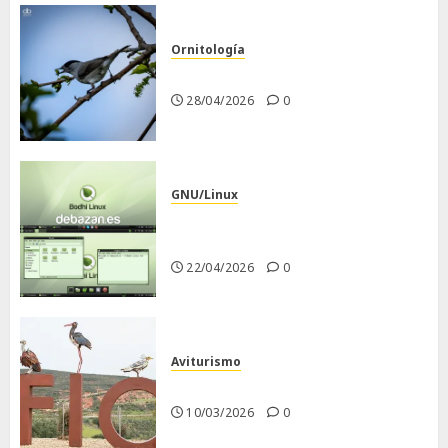
Ornitología
Curruca capirotada
28/04/2026
0
GNU/Linux
Despues de instalar Bodhi
Linux
22/04/2026
0
Aviturismo
Visita a FIO 2026
10/03/2026
0