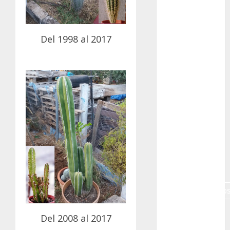
Canon R7
Carnegiea
Del 1998 al 2017
gigantea
cochinilla
del carmín
control de
plagas
debazan
Debian
Econoticia
espinocerebelo
exposicion
Del 2008 al 2017