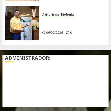
Aviturismo
Biología
Primera Guía de las Aves de
Chiclana
06/02/2026
0
ADMINISTRADOR:
Acceder
Feed de entradas
Feed de comentarios
WordPress.org