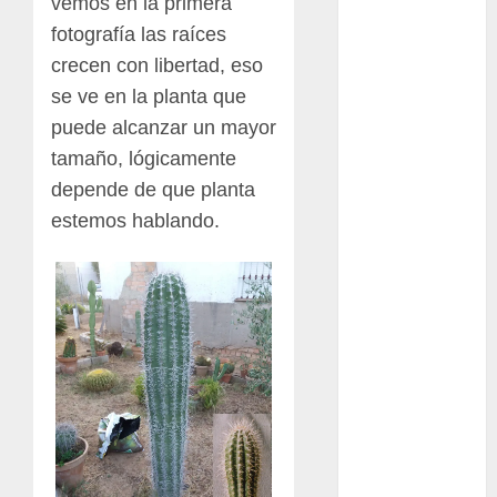
vemos en la primera
Bodhi
fotografía las raíces
Bornos
crecen con libertad, eso
se ve en la planta que
botánico
puede alcanzar un mayor
Briofitas
tamaño, lógicamente
depende de que planta
Btrfs
estemos hablando.
Cactaceae
cactus
Cactus y
Suculentas
Cactáceas
Campo de
Gibraltar