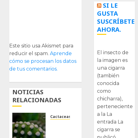
SI LE
GUSTA
SUSCRÍBETE
AHORA.
La cigarra
Este sitio usa Akismet para
El insecto de
reducir el spam.
Aprende
la imagen es
cómo se procesan los datos
una cigarra
de tus comentarios.
(también
conocida
NOTICIAS
como
chicharra),
RELACIONADAS
perteneciente
a la La
Cactaceas
entrada La
Opuntia
cigarra se
microdasys,
publicó
albispina