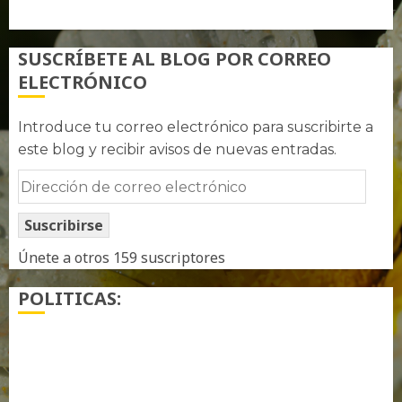
WordPress.org
SUSCRÍBETE AL BLOG POR CORREO
ELECTRÓNICO
Introduce tu correo electrónico para suscribirte a
este blog y recibir avisos de nuevas entradas.
Dirección
de
Suscribirse
correo
electrónico
Únete a otros 159 suscriptores
POLITICAS:
¿ Quién soy…?
Más información sobre las cookies