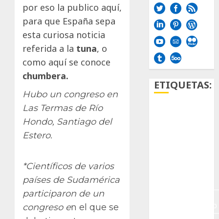
por eso la publico aquí,
para que España sepa
esta curiosa noticia
referida a la
tuna
, o
como aquí se conoce
chumbera.
ETIQUETAS:
Hubo un congreso en
Las Termas de Río
Aficion
Hondo, Santiago del
Agave
Estero.
Aloe
*Científicos de varios
Archlinux
países de Sudamérica
participaron de un
arte
contemporáneo
congreso e
n el que se