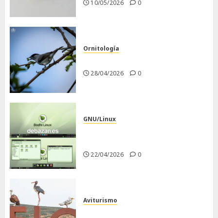
10/05/2026
0
Ornitología
Curruca capirotada
28/04/2026
0
GNU/Linux
Despues de instalar Bodhi
Linux
22/04/2026
0
Aviturismo
Visita a FIO 2026