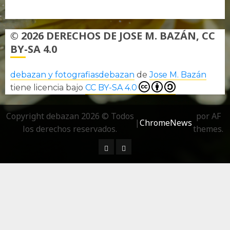
Política de privacidad
© 2026 DERECHOS DE JOSE M. BAZÁN, CC
BY-SA 4.0
debazan y fotografiasdebazan
de
Jose M. Bazán
tiene licencia bajo
CC BY-SA 4.0
Copyright debazan 2026 © Todos
por AF
|
ChromeNews
los derechos reservados.
themes.
¿ Quién soy…?
Más información sobre las 