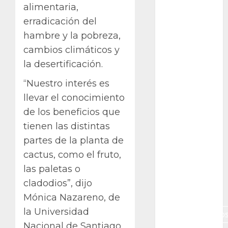
Campo de
alimentaria,
Gibraltar
erradicación del
hambre y la pobreza,
Canon R7
cambios climáticos y
Carnegiea
la desertificación.
gigantea
“Nuestro interés es
cochinilla
del carmín
llevar el conocimiento
de los beneficios que
control de
tienen las distintas
plagas
partes de la planta de
debazan
cactus, como el fruto,
las paletas o
Debian
cladodios”, dijo
Econoticia
Mónica Nazareno, de
la Universidad
espinocerebelo
Nacional de Santiago