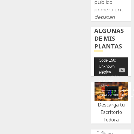
publicó
primero en .
debazan
ALGUNAS
DE MIS
PLANTAS
Reproductor
Code 150:
Unknown
de
error.
vídeo
Descargar
archivo:
https://www.youtube.com
v=UwEcyUf09qc&t=7s&_
Descarga tu
Escritorio
Fedora