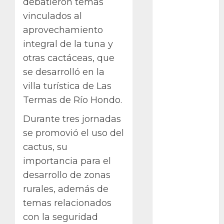
debatieron temas
ataxia
vinculados al
Bodhi
aprovechamiento
integral de la tuna y
Bornos
otras cactáceas, que
se desarrolló en la
botánico
villa turística de Las
Briofitas
Termas de Río Hondo.
Btrfs
Durante tres jornadas
se promovió el uso del
Cactaceae
cactus, su
cactus
importancia para el
desarrollo de zonas
Cactus y
Suculentas
rurales, además de
temas relacionados
Cactáceas
con la seguridad