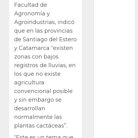
otras
Facultad de
plantas
Agronomía y
Agroindustrias, indicó
Packman
que en las provincias
Pacman
de Santiago del Estero
y Catamarca “existen
plantas
crasas
zonas con bajos
registros de lluvias, en
Pteridofitas
los que no existe
San
agricultura
Fernando
convencional posible
SCA3
y sin embargo se
desarrollan
Stapelia
divaricata
normalmente las
plantas cactáceas”.
Stapelia
glabricaulis
“Este es un tema que