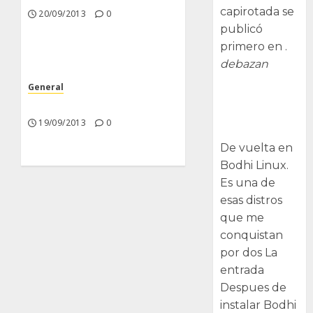
capirotada se
20/09/2013
0
publicó
primero en .
debazan
General
Despues de
Nuevas Incorporaciones
instalar Bodhi
19/09/2013
0
Linux
De vuelta en
Bodhi Linux.
Es una de
esas distros
que me
conquistan
por dos La
entrada
Despues de
instalar Bodhi