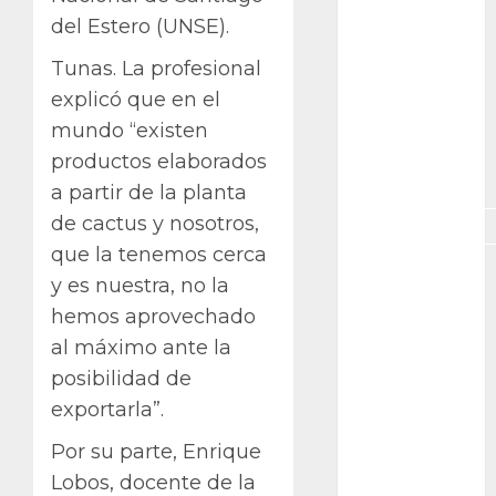
exposicion
del Estero (UNSE).
GNU/Linux
Tunas. La profesional
explicó que en el
Interesante
mundo “existen
Jardín
productos elaborados
Botánico
a partir de la planta
de cactus y nosotros,
Magnoliopsida
que la tenemos cerca
Manjaro
y es nuestra, no la
hemos aprovechado
museos
al máximo ante la
Nopal
posibilidad de
exportarla”.
OpenSuse
Por su parte, Enrique
Opuntia
Lobos, docente de la