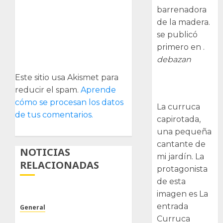
barrenadora
de la madera.
se publicó
primero en .
debazan
Este sitio usa Akismet para
Curruca
reducir el spam.
Aprende
capirotada
cómo se procesan los datos
La curruca
de tus comentarios.
capirotada,
una pequeña
cantante de
NOTICIAS
mi jardín. La
RELACIONADAS
protagonista
de esta
imagen es La
entrada
General
Curruca
Poco trabajo y sencillo.