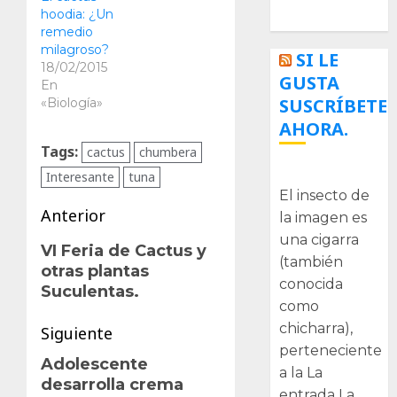
Tecnologías
hoodia: ¿Un
remedio
milagroso?
SI LE
18/02/2015
GUSTA
En
SUSCRÍBETE
«Biología»
AHORA.
Tags:
cactus
chumbera
La cigarra
Interesante
tuna
El insecto de
Navegación
Anterior
la imagen es
una cigarra
de
Entrada
VI Feria de Cactus y
(también
otras plantas
anterior:
entradas
conocida
Suculentas.
como
chicharra),
Siguiente
perteneciente
Adolescente
Siguiente
a la La
desarrolla crema
entrada:
entrada La