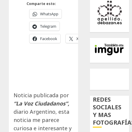
Comparte esto:
WhatsApp
Telegram
Facebook
X
500px
Tumb
Twi
Inst
Noticia publicada por
REDES
“La Voz Ciudadanos”,
SOCIALES
diario Argentino, esta
Y MAS
noticia me parece
FOTOGRAFÍA
curiosa e interesante y