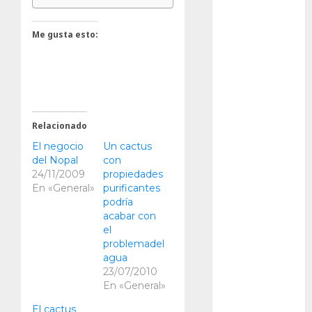
Cactaceas
Me gusta esto:
Ciencia
Curioso
de museos
Relacionado
de viajes
El negocio
Un cactus
del Nopal
con
Endoterapia
24/11/2009
propiedades
En «General»
purificantes
General
podría
acabar con
el
GNU/Linux
problemadel
agua
Historia
23/07/2010
En «General»
Ornitología
El cactus