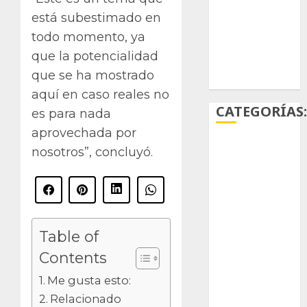
S
está subestimado en
suculentas
todo momento, ya
que la potencialidad
Ácido
carmínico
que se ha mostrado
aquí en caso reales no
CATEGORÍAS
es para nada
aprovechada por
Aficiones
nosotros”, concluyó.
Aloe
Arqueología
Table of
Aviturismo
Contents
Biología
Me gusta esto:
Botánica
Relacionado