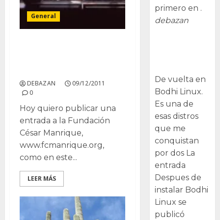
primero en .
General
debazan
Despues de
Jardín de Cactus,
instalar Bodhi
Fundación César
Linux
Manrique
De vuelta en
DEBAZAN
09/12/2011
Bodhi Linux.
0
Es una de
Hoy quiero publicar una
esas distros
entrada a la Fundación
que me
César Manrique,
conquistan
www.fcmanrique.org,
por dos La
como en este...
entrada
Despues de
LEER MÁS
instalar Bodhi
Linux se
publicó