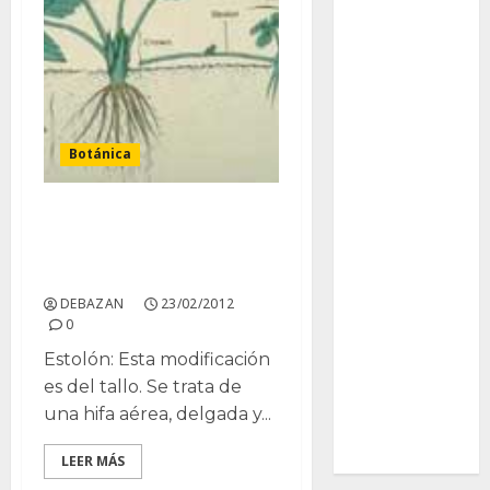
Ciencia
Curioso
de museos
Botánica
de viajes
Endoterapia
Modificaciones
adaptativas del vástago
General
y la raíz
DEBAZAN
23/02/2012
GNU/Linux
0
Historia
Estolón: Esta modificación
es del tallo. Se trata de
Ornitología
una hifa aérea, delgada y...
Tecnologías
LEER MÁS