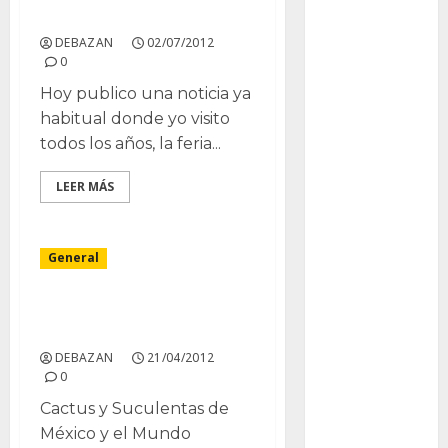
Bodhi
Suculentas.
DEBAZAN
02/07/2012
Bornos
0
botánico
Hoy publico una noticia ya
habitual donde yo visito
Briofitas
todos los años, la feria...
Btrfs
LEER MÁS
Cactaceae
General
cactus
Cactus y
Expocactus 2012 Celaya
Suculentas
Gto.
DEBAZAN
21/04/2012
Cactáceas
0
Cactus y Suculentas de
Campo de
Gibraltar
México y el Mundo