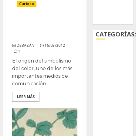
Curioso
Ácido
carmínico
Simboligia de los lazos
de colores. (actualizado
CATEGORÍAS
2017)
DEBAZAN
16/03/2012
1
Aficiones
El origen del simbolismo
Aloe
del color, uno de los más
importantes medios de
Arqueología
comunicación...
Aviturismo
LEER MÁS
Biología
Botánica
Cactaceas