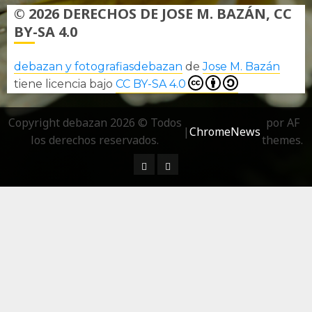
© 2026 DERECHOS DE JOSE M. BAZÁN, CC
BY-SA 4.0
debazan y fotografiasdebazan
de
Jose M. Bazán
tiene licencia bajo
CC BY-SA 4.0
Copyright debazan 2026 © Todos
por AF
|
ChromeNews
los derechos reservados.
themes.
¿ Quién soy…?
Más información sobre las 