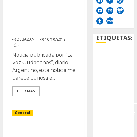
Científicos debatieron
sobre el
aprovechamiento de la
tuna
ETIQUETAS:
DEBAZAN
10/10/2012
0
Noticia publicada por “La
Aficion
Voz Ciudadanos”, diario
Agave
Argentino, esta noticia me
parece curiosa e...
Aloe
LEER MÁS
Archlinux
arte
contemporáneo
General
ataxia
VI Feria de Cactus y
otras plantas