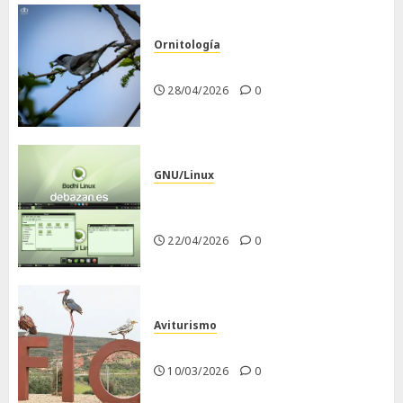
Ornitología
Curruca capirotada
28/04/2026
0
GNU/Linux
Despues de instalar Bodhi
Linux
22/04/2026
0
Aviturismo
Visita a FIO 2026
10/03/2026
0