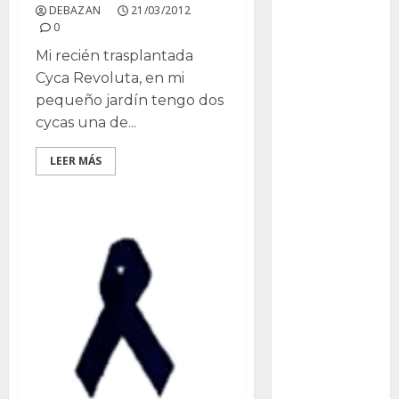
DEBAZAN
21/03/2012
Packman
0
Mi recién trasplantada
Pacman
Cyca Revoluta, en mi
plantas
pequeño jardín tengo dos
crasas
cycas una de...
Pteridofitas
LEER MÁS
San
Fernando
SCA3
Stapelia
divaricata
Stapelia
glabricaulis
S
suculentas