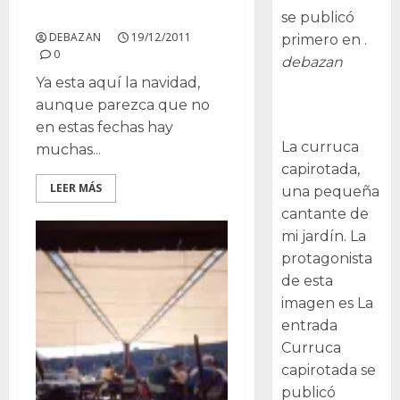
Schlumbergera truncata
se publicó
DEBAZAN
19/12/2011
primero en .
0
debazan
Ya esta aquí la navidad,
Curruca
aunque parezca que no
capirotada
en estas fechas hay
La curruca
muchas...
capirotada,
LEER MÁS
una pequeña
cantante de
mi jardín. La
protagonista
de esta
imagen es La
entrada
Curruca
capirotada se
publicó