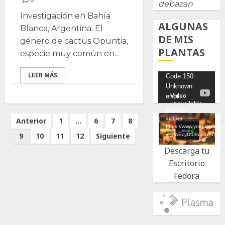
debazan
Investigación en Bahía
ALGUNAS
Blanca, Argentina. El
DE MIS
género de cactus Opuntia,
PLANTAS
especie muy común en...
LEER MÁS
Reproductor
Code 150:
Unknown
de
error.
vídeo
Descargar
Paginación
archivo:
Anterior
1
…
6
7
8
https://www.youtube.com
de
9
10
11
12
Siguiente
v=UwEcyUf09qc&t=7s&_
entradas
Descarga tu
Escritorio
Fedora