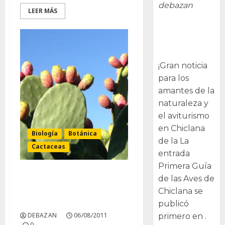
debazan
LEER MÁS
Primera Guía
de las Aves de
Chiclana
¡Gran noticia
para los
amantes de la
naturaleza y
el aviturismo
en Chiclana
Biología
Botánica
de la La
Cactaceas
entrada
Primera Guía
de las Aves de
El cactus Opuntia
Chiclana se
reduce el colesterol y la
glucemia
publicó
DEBAZAN
06/08/2011
primero en .
0