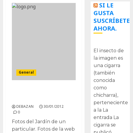
SI LE
GUSTA
SUSCRÍBETE
AHORA.
La cigarra
El insecto de
la imagen es
una cigarra
General
(también
conocida
como
Jardín Botánico de
chicharra),
Cactus de Casarabonela
perteneciente
DEBAZAN
30/01/2012
a la La
0
entrada La
Fotos del Jardín de un
cigarra se
particular. Fotos de la web
publicó