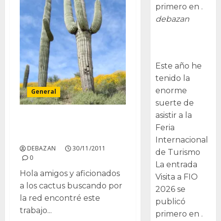
primero en .
debazan
Visita a FIO
2026
Este año he
tenido la
enorme
General
suerte de
asistir a la
Cactus: arco iris de
Feria
flores y espinas
Internacional
DEBAZAN
30/11/2011
de Turismo
0
La entrada
Hola amigos y aficionados
Visita a FIO
a los cactus buscando por
2026 se
la red encontré este
publicó
trabajo...
primero en .