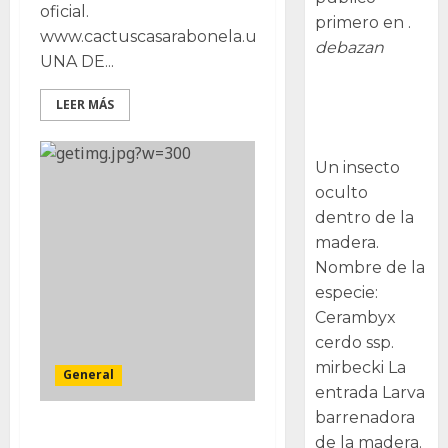
oficial.
primero en .
www.cactuscasarabonela.uma.es
debazan
UNA DE...
Larva
LEER MÁS
barrenadora
de la madera.
Un insecto
oculto
dentro de la
madera.
Nombre de la
especie:
Cerambyx
cerdo ssp.
mirbecki La
General
entrada Larva
barrenadora
Cactus de Navidad,
de la madera.