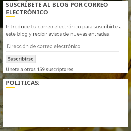
SUSCRÍBETE AL BLOG POR CORREO
ELECTRÓNICO
Introduce tu correo electrónico para suscribirte a
este blog y recibir avisos de nuevas entradas.
Dirección
de
Suscribirse
correo
electrónico
Únete a otros 159 suscriptores
POLITICAS:
¿ Quién soy…?
Más información sobre las cookies
Política de privacidad