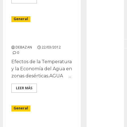
GNU/Linux
Interesante
General
Jardín
Botánico
Tolerancia a la sequia y
estres hidrico.
Magnoliopsida
DEBAZAN
22/03/2012
0
Manjaro
Efectos de la Temperatura
museos
y la Economía del Agua en
zonas desérticas.AGUA ...
Nopal
LEER MÁS
OpenSuse
Opuntia
General
otras
plantas
Mi Cyca Revoluta