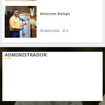
Aviturismo
Biología
Primera Guía de las Aves de
Chiclana
06/02/2026
0
ADMINISTRADOR:
Acceder
Feed de entradas
Feed de comentarios
WordPress.org