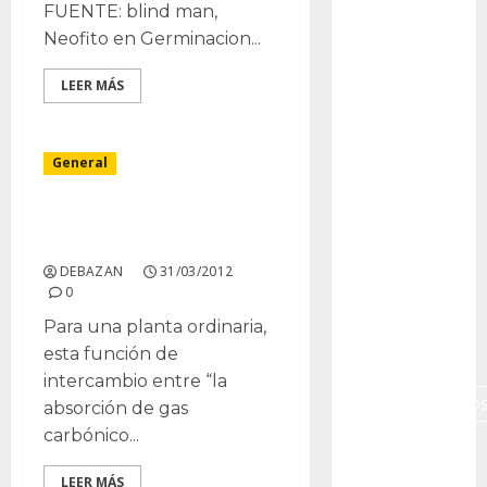
FUENTE: blind man,
Canon R7
Neofito en Germinacion...
Carnegiea
LEER MÁS
gigantea
cochinilla
del carmín
General
control de
plagas
Adaptacion a la Sequia:
el proceso C.A.M.
debazan
DEBAZAN
31/03/2012
0
Debian
Para una planta ordinaria,
esta función de
Econoticia
intercambio entre “la
espinocerebelo
absorción de gas
carbónico...
exposicion
LEER MÁS