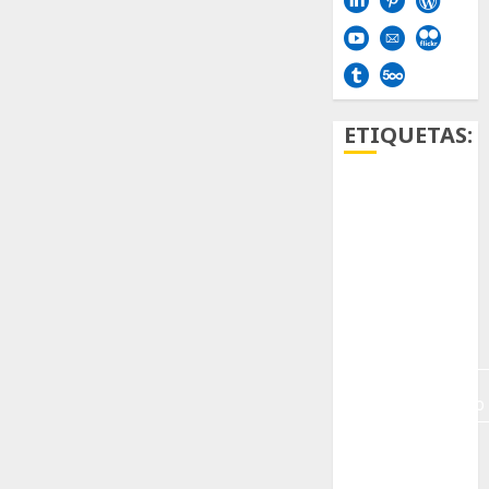
ETIQUETAS:
Aficion
Agave
Aloe
Archlinux
arte
contemporáneo
ataxia