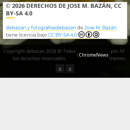
© 2026 DERECHOS DE JOSE M. BAZÁN, CC
BY-SA 4.0
debazan y fotografiasdebazan
de
Jose M. Bazán
tiene licencia bajo
CC BY-SA 4.0
Copyright debazan 2026 © Todos
por AF
|
ChromeNews
los derechos reservados.
themes.
¿ Quién soy…?
Más información sobre las 