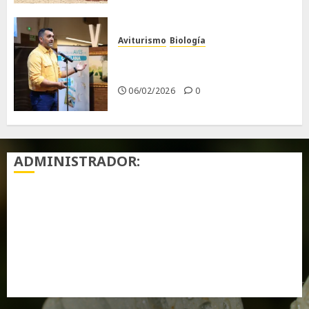
Aviturismo
Biología
Primera Guía de las Aves de
Chiclana
06/02/2026
0
ADMINISTRADOR:
Acceder
Feed de entradas
Feed de comentarios
WordPress.org