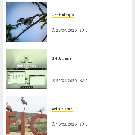
Ornitología
Curruca capirotada
28/04/2026
0
GNU/Linux
Despues de instalar Bodhi
Linux
22/04/2026
0
Aviturismo
Visita a FIO 2026
10/03/2026
0