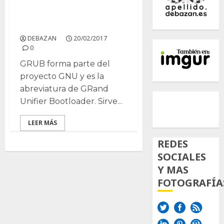
Menú de arranque Grub
y un poco mas
DEBAZAN
20/02/2017
0
GRUB forma parte del
proyecto GNU y es la
abreviatura de GRand
500px
Tumb
Twi
Unifier Bootloader. Sirve...
Inst
LEER MÁS
REDES
SOCIALES
Y MAS
FOTOGRAFÍA