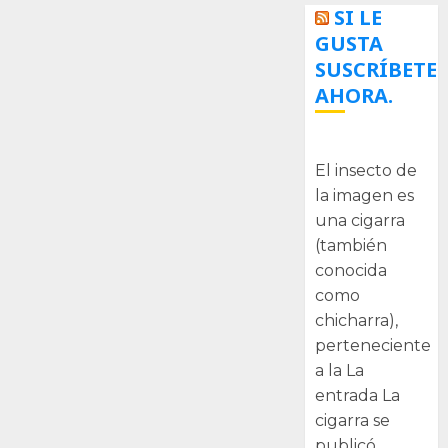
SI LE
GUSTA
SUSCRÍBETE
AHORA.
La cigarra
El insecto de
la imagen es
una cigarra
(también
conocida
como
chicharra),
perteneciente
a la La
entrada La
cigarra se
publicó