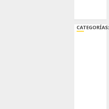
Ácido
carmínico
CATEGORÍAS
Aficiones
Aloe
Arqueología
Aviturismo
Biología
Botánica
Cactaceas