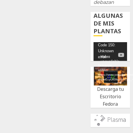
debazan
ALGUNAS
DE MIS
PLANTAS
Reproductor
Code 150:
Unknown
de
error.
vídeo
Descargar
archivo:
https://www.youtube.com
v=UwEcyUf09qc&t=7s&_
Descarga tu
Escritorio
Fedora