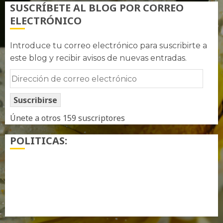
SUSCRÍBETE AL BLOG POR CORREO
ELECTRÓNICO
Introduce tu correo electrónico para suscribirte a
este blog y recibir avisos de nuevas entradas.
Dirección
de
Suscribirse
correo
electrónico
Únete a otros 159 suscriptores
POLITICAS:
¿ Quién soy…?
Más información sobre las cookies
Política de privacidad