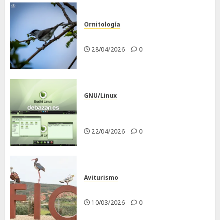
Ornitología
Curruca capirotada
28/04/2026
0
GNU/Linux
Despues de instalar Bodhi
Linux
22/04/2026
0
Aviturismo
Visita a FIO 2026
10/03/2026
0