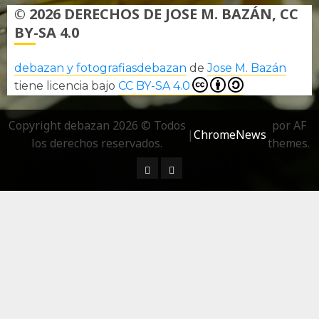
© 2026 DERECHOS DE JOSE M. BAZÁN, CC
BY-SA 4.0
debazan y fotografiasdebazan
de
Jose M. Bazán
tiene licencia bajo
CC BY-SA 4.0
Copyright debazan 2026 © Todos
por AF
|
ChromeNews
los derechos reservados.
themes.
¿ Quién soy…?
Más información sobre las 