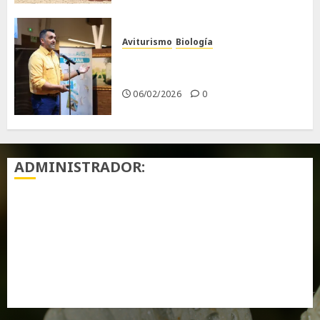
Aviturismo
Biología
Primera Guía de las Aves de
Chiclana
06/02/2026
0
ADMINISTRADOR:
Acceder
Feed de entradas
Feed de comentarios
WordPress.org