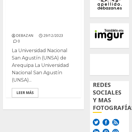
Estudio bromatológico
del cladodio del Nopal
para el consumo
humano.
DEBAZAN
29/12/2023
0
La Universidad Nacional
500px
Tumb
Twi
San Agustín (UNSA) de
Arequipa La Universidad
Inst
Nacional San Agustín
(UNSA)...
REDES
SOCIALES
LEER MÁS
Y MAS
FOTOGRAFÍA