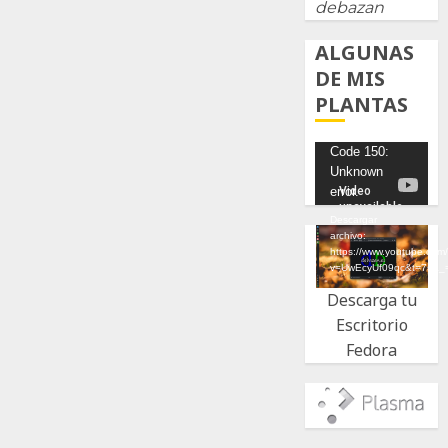
debazan
ALGUNAS
DE MIS
PLANTAS
Reproductor
Code 150:
Unknown
de
error.
vídeo
Descargar
archivo:
https://www.youtube.com
v=UwEcyUf09qc&t=7s&_
Descarga tu
Escritorio
Fedora