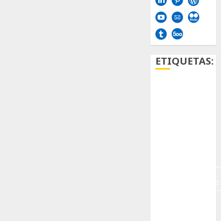
ETIQUETAS:
Aficion
Agave
Aloe
Archlinux
arte
contemporáneo
ataxia