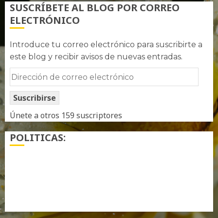
SUSCRÍBETE AL BLOG POR CORREO
ELECTRÓNICO
Introduce tu correo electrónico para suscribirte a
este blog y recibir avisos de nuevas entradas.
Dirección
de
Suscribirse
correo
electrónico
Únete a otros 159 suscriptores
POLITICAS:
¿ Quién soy…?
Más información sobre las cookies
Política de privacidad