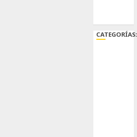
Ácido
carmínico
CATEGORÍAS
Aficiones
Aloe
Arqueología
Aviturismo
Biología
Botánica
Cactaceas