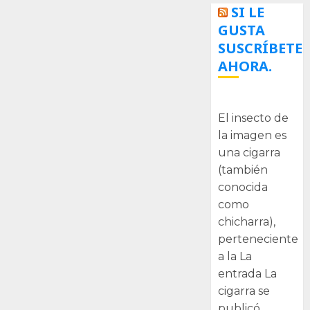
SI LE
GUSTA
SUSCRÍBETE
AHORA.
La cigarra
El insecto de
la imagen es
una cigarra
(también
conocida
como
chicharra),
perteneciente
a la La
entrada La
cigarra se
publicó