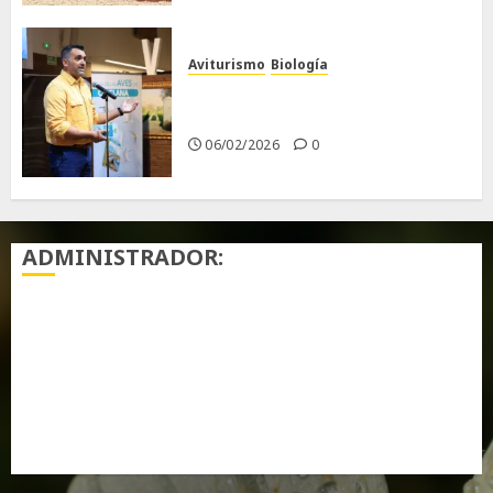
Aviturismo
Biología
Primera Guía de las Aves de
Chiclana
06/02/2026
0
ADMINISTRADOR:
Acceder
Feed de entradas
Feed de comentarios
WordPress.org