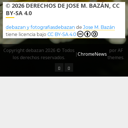
© 2026 DERECHOS DE JOSE M. BAZÁN, CC
BY-SA 4.0
debazan y fotografiasdebazan
de
Jose M. Bazán
tiene licencia bajo
CC BY-SA 4.0
Copyright debazan 2026 © Todos
por AF
|
ChromeNews
los derechos reservados.
themes.
¿ Quién soy…?
Más información sobre las 