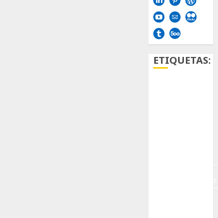
ETIQUETAS:
Aficion
Agave
Aloe
Archlinux
arte
contemporáneo
ataxia