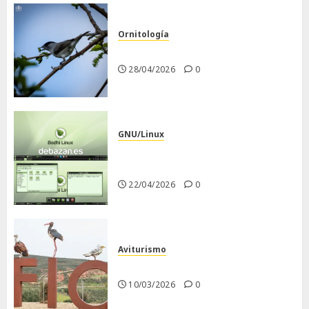
Ornitología
Curruca capirotada
28/04/2026
0
GNU/Linux
Despues de instalar Bodhi
Linux
22/04/2026
0
Aviturismo
Visita a FIO 2026
10/03/2026
0