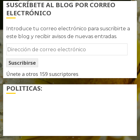
SUSCRÍBETE AL BLOG POR CORREO
ELECTRÓNICO
Introduce tu correo electrónico para suscribirte a
este blog y recibir avisos de nuevas entradas.
Dirección
de
Suscribirse
correo
electrónico
Únete a otros 159 suscriptores
POLITICAS:
¿ Quién soy…?
Más información sobre las cookies
Política de privacidad