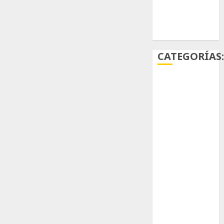
Ácido
carmínico
CATEGORÍAS
Aficiones
Aloe
Arqueología
Aviturismo
Biología
Botánica
Cactaceas