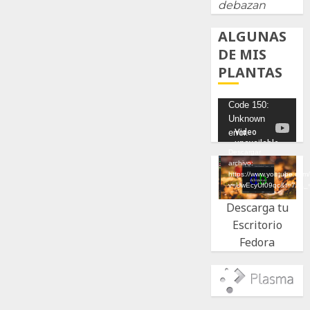
debazan
ALGUNAS
DE MIS
PLANTAS
Reproductor
Code 150:
Unknown
de
error.
vídeo
Descargar
archivo:
https://www.youtube.com
v=UwEcyUf09qc&t=7s&_
Descarga tu
Escritorio
Fedora