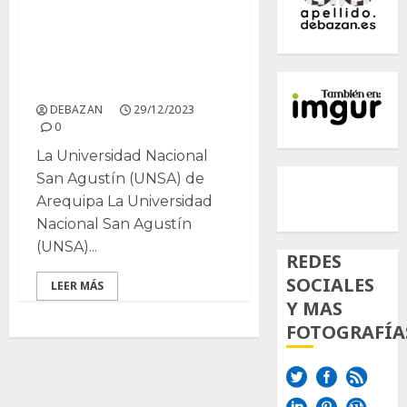
Estudio bromatológico
del cladodio del Nopal
para el consumo
humano.
DEBAZAN
29/12/2023
0
La Universidad Nacional
500px
Tumb
Twi
San Agustín (UNSA) de
Arequipa La Universidad
Inst
Nacional San Agustín
(UNSA)...
REDES
SOCIALES
LEER MÁS
Y MAS
FOTOGRAFÍA