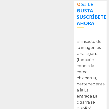
SI LE
GUSTA
SUSCRÍBETE
AHORA.
La cigarra
El insecto de
la imagen es
una cigarra
(también
conocida
como
chicharra),
perteneciente
a la La
entrada La
cigarra se
publicó