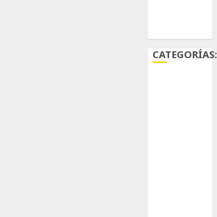
Ácido
carmínico
CATEGORÍAS
Aficiones
Aloe
Arqueología
Aviturismo
Biología
Botánica
Cactaceas