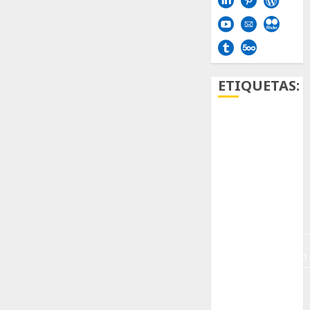
ETIQUETAS:
Aficion
Agave
Aloe
Archlinux
arte
contemporáneo
ataxia