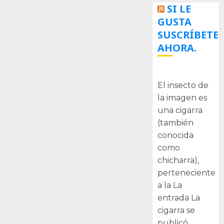
SI LE
GUSTA
SUSCRÍBETE
AHORA.
La cigarra
El insecto de
la imagen es
una cigarra
(también
conocida
como
chicharra),
perteneciente
a la La
entrada La
cigarra se
publicó