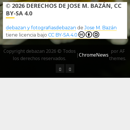
© 2026 DERECHOS DE JOSE M. BAZÁN, CC
BY-SA 4.0
debazan y fotografiasdebazan
de
Jose M. Bazán
tiene licencia bajo
CC BY-SA 4.0
Copyright debazan 2026 © Todos
por AF
|
ChromeNews
los derechos reservados.
themes.
¿ Quién soy…?
Más información sobre las 