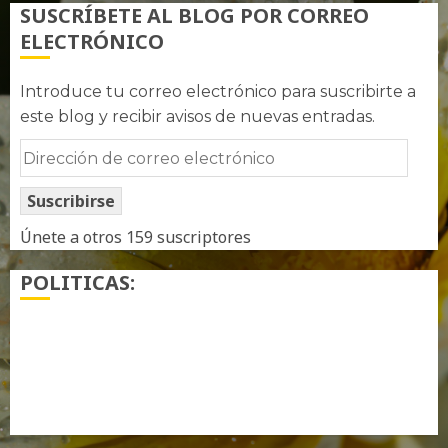
SUSCRÍBETE AL BLOG POR CORREO
ELECTRÓNICO
Introduce tu correo electrónico para suscribirte a
este blog y recibir avisos de nuevas entradas.
Dirección
de
Suscribirse
correo
electrónico
Únete a otros 159 suscriptores
POLITICAS:
¿ Quién soy…?
Más información sobre las cookies
Política de privacidad