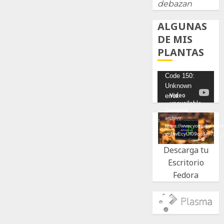
debazan
ALGUNAS
DE MIS
PLANTAS
Reproductor
Code 150:
Unknown
de
error.
vídeo
Descargar
archivo:
https://www.youtube.com
v=UwEcyUf09qc&t=7s&_
Descarga tu
Escritorio
Fedora