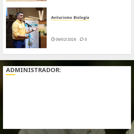
Aviturismo
Biología
Primera Guía de las Aves de
Chiclana
06/02/2026
0
ADMINISTRADOR:
Acceder
Feed de entradas
Feed de comentarios
WordPress.org